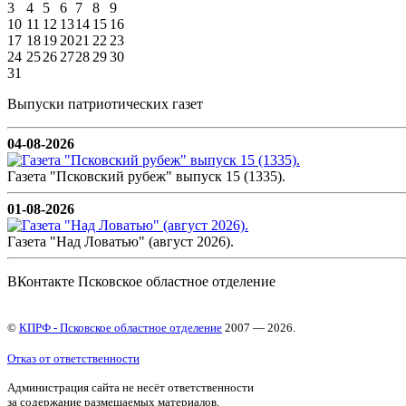
3
4
5
6
7
8
9
10
11
12
13
14
15
16
17
18
19
20
21
22
23
24
25
26
27
28
29
30
31
Выпуски патриотических газет
04-08-2026
Газета "Псковский рубеж" выпуск 15 (1335).
01-08-2026
Газета "Над Ловатью" (август 2026).
ВКонтакте Псковское областное отделение
©
КПРФ - Псковское областное отделение
2007 — 2026.
Отказ от ответственности
Администрация сайта не несёт ответственности
за содержание размещаемых материалов.