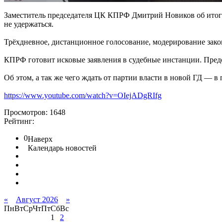
Заместитель председателя ЦК КПРФ Дмитрий Новиков об итога
не удержаться.
Трёхдневное, дистанционное голосование, модерирование зако
КПРФ готовит исковые заявления в судебные инстанции. Предс
Об этом, а так же чего ждать от партии власти в новой ГД — в
https://www.youtube.com/watch?v=OIejADgRIfg
Просмотров: 1648
Рейтинг:
0
Наверх
Календарь новостей
«
Август 2026
»
Пн
Вт
Ср
Чт
Пт
Сб
Вс
1
2