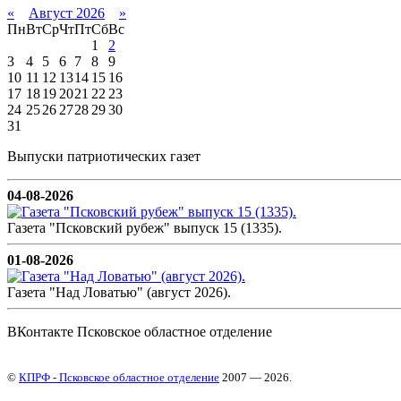
«
Август 2026
»
Пн
Вт
Ср
Чт
Пт
Сб
Вс
1
2
3
4
5
6
7
8
9
10
11
12
13
14
15
16
17
18
19
20
21
22
23
24
25
26
27
28
29
30
31
Выпуски патриотических газет
04-08-2026
Газета "Псковский рубеж" выпуск 15 (1335).
01-08-2026
Газета "Над Ловатью" (август 2026).
ВКонтакте Псковское областное отделение
©
КПРФ - Псковское областное отделение
2007 — 2026.