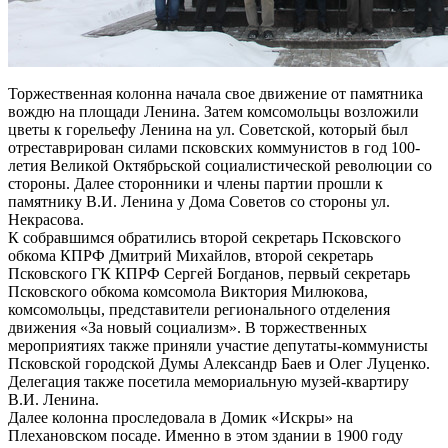
Торжественная колонна начала свое движение от памятника
вождю на площади Ленина. Затем комсомольцы возложили
цветы к горельефу Ленина на ул. Советской, который был
отреставрирован силами псковских коммунистов в год 100-
летия Великой Октябрьской социалистической революции со
стороны. Далее сторонники и члены партии прошли к
памятнику В.И. Ленина у Дома Советов со стороны ул.
Некрасова.
К собравшимся обратились второй секретарь Псковского
обкома КПРФ Дмитрий Михайлов, второй секретарь
Псковского ГК КПРФ Сергей Богданов, первый секретарь
Псковского обкома комсомола Виктория Милюкова,
комсомольцы, представители регионального отделения
движения «За новый социализм». В торжественных
мероприятиях также приняли участие депутаты-коммунисты
Псковской городской Думы Александр Баев и Олег Луценко.
Делегация также посетила мемориальную музей-квартиру
В.И. Ленина.
Далее колонна проследовала в Домик «Искры» на
Плехановском посаде. Именно в этом здании в 1900 году