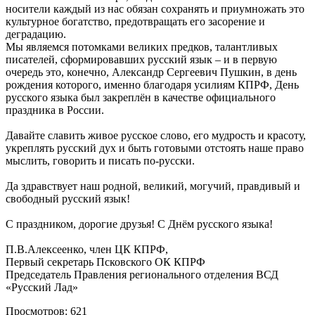
носители каждый из нас обязан сохранять и приумножать это
культурное богатство, предотвращать его засорение и
деградацию.
Мы являемся потомками великих предков, талантливых
писателей, сформировавших русский язык – и в первую
очередь это, конечно, Александр Сергеевич Пушкин, в день
рождения которого, именно благодаря усилиям КПРФ, День
русского языка был закреплён в качестве официального
праздника в России.
Давайте славить живое русское слово, его мудрость и красоту,
укреплять русский дух и быть готовыми отстоять наше право
мыслить, говорить и писать по-русски.
Да здравствует наш родной, великий, могучий, правдивый и
свободный русский язык!
С праздником, дорогие друзья! С Днём русского языка!
П.В.Алексеенко, член ЦК КПРФ,
Первый секретарь Псковского ОК КПРФ
Председатель Правления регионального отделения ВСД
«Русский Лад»
Просмотров: 621