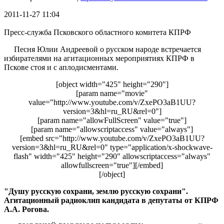
2011-11-27 11:04
Пресс-служба Псковского областного комитета КПРФ
Песня Юлии Андреевой о русском народе встречается
избирателями на агитационных мероприятиях КПРФ в
Пскове стоя и с аплодисментами.
[object width="425" height="290"]
[param name="movie"
value="http://www.youtube.com/v/ZxePO3aB1UU?
version=3&hl=ru_RU&rel=0"]
[param name="allowFullScreen" value="true"]
[param name="allowscriptaccess" value="always"]
[embed src="http://www.youtube.com/v/ZxePO3aB1UU?
version=3&hl=ru_RU&rel=0" type="application/x-shockwave-
flash" width="425" height="290" allowscriptaccess="always"
allowfullscreen="true"][/embed]
[/object]
"Душу русскую сохрани, землю русскую сохрани".
Агитационный радиоклип кандидата в депутаты от КПРФ
А.А. Рогова.