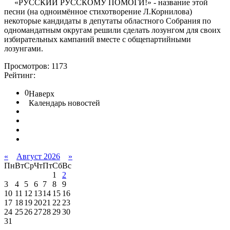
«РУССКИЙ РУССКОМУ ПОМОГИ!» - название этой
песни (на одноимённое стихотворение Л.Корнилова)
некоторые кандидаты в депутаты областного Собрания по
одномандатным округам решили сделать лозунгом для своих
избирательных кампаний вместе с общепартийными
лозунгами.
Просмотров: 1173
Рейтинг:
0
Наверх
Календарь новостей
«
Август 2026
»
Пн
Вт
Ср
Чт
Пт
Сб
Вс
1
2
3
4
5
6
7
8
9
10
11
12
13
14
15
16
17
18
19
20
21
22
23
24
25
26
27
28
29
30
31