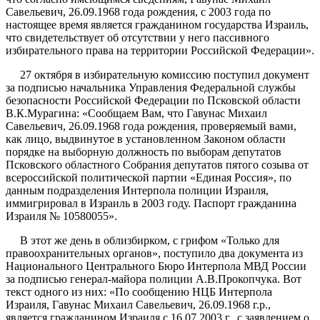
Савельевич, 26.09.1968 года рождения, с 2003 года по
настоящее время является гражданином государства Израиль,
что свидетельствует об отсутствии у него пассивного
избирательного права на территории Российской Федерации».
27 октября в избирательную комиссию поступил документ
за подписью начальника Управления Федеральной службы
безопасности Российской Федерации по Псковской области
В.К.Мурагина: «Сообщаем Вам, что Гавунас Михаил
Савельевич, 26.09.1968 года рождения, проверяемый вами,
как лицо, выдвинутое в установленном Законом области
порядке на выборную должность по выборам депутатов
Псковского областного Собрания депутатов пятого созыва от
всероссийской политической партии «Единая Россия», по
данным подразделения Интерпола полиции Израиля,
иммигрировал в Израиль в 2003 году. Паспорт гражданина
Израиля № 10580055».
В этот же день в облизбирком, с грифом «Только для
правоохранительных органов», поступило два документа из
Национального Центрального Бюро Интерпола МВД России
за подписью генерал-майора полиции А.В.Прокопчука. Вот
текст одного из них: «По сообщению НЦБ Интерпола
Израиля, Гавунас Михаил Савельевич, 26.09.1968 г.р.,
является гражданином Израиля с 16.07.2003 г., с заявлением о