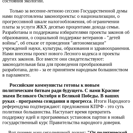
состояния экологии.
Только за весенне-летнюю сессию Государственной думы
нами подготовлены законопроекты: о национализации, о
прогрессивной шкале налогообложения, об ограничении
платы за услуги ЖКХ десятью процентами дохода семьи.
Разработаны и поддержаны избирателями проекты законов об
образовании, о социальной поддержке ветеранов - "детей
войны", об отказе от проведения "автономизации"
учреждений науки, культуры, образования и здравоохранения.
Нами внесены проект нового Лесного кодекса и проекты
других законов. Все вместе они свидетельствуют:
законодательная база для проведения преобразований
разработана, дело - за ее принятием народным большинством
в парламенте.
Российские коммунисты готовы к новым
политическим битвам ради будущего. С нами Красное
знамя Великого Октября и Великой Победы. В наших
руках - программа созидания и прогресса
. Итоги Народного
референдума подтверждают: предложения КПРФ - это суть
политики большинства. Наступает время превратить
поддержку идей и программных установок партии в новый
государственный курс Правительства народного доверия.
Вот почему наш сегодняшний лозунг:
"От политической