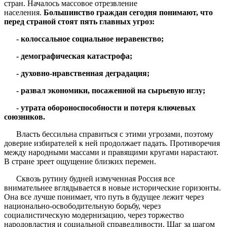
стран. Началось массовое отрезвление
населения.
Большинство граждан сегодня понимают, что
перед страной стоят пять главных угроз:
- колоссальное социальное неравенство;
- демографическая катастрофа;
- духовно-нравственная деградация;
- развал экономики, посаженной на сырьевую иглу;
- утрата обороноспособности и потеря ключевых
союзников.
Власть бессильна справиться с этими угрозами, поэтому
доверие избирателей к ней продолжает падать. Противоречия
между народными массами и правящими кругами нарастают.
В стране зреет ощущение близких перемен.
Сквозь рутину будней измученная Россия все
внимательнее вглядывается в новые исторические горизонты.
Она все лучше понимает, что путь в будущее лежит через
национально-освободительную борьбу, через
социалистическую модернизацию, через торжество
народовластия и социальной справедливости. Шаг за шагом