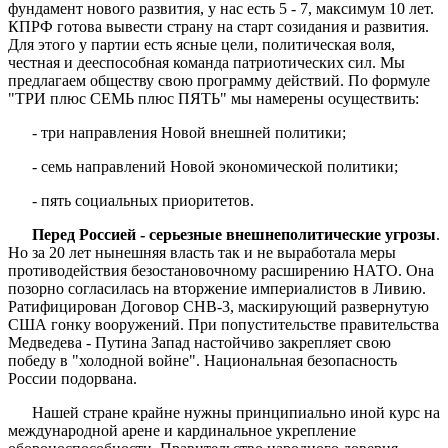
фундамент нового развития, у нас есть 5 - 7, максимум 10 лет.
КПРФ готова вывести страну на старт созидания и развития.
Для этого у партии есть ясные цели, политическая воля,
честная и дееспособная команда патриотических сил. Мы
предлагаем обществу свою программу действий. По формуле
"ТРИ плюс СЕМЬ плюс ПЯТЬ" мы намерены осуществить:
- три направления Новой внешней политики;
- семь направлений Новой экономической политики;
- пять социальных приоритетов.
Перед Россией - серьезные внешнеполитические угрозы
.
Но за 20 лет нынешняя власть так и не выработала меры
противодействия безостановочному расширению НАТО. Она
позорно согласилась на вторжение империалистов в Ливию.
Ратифицирован Договор СНВ-3, маскирующий развернутую
США гонку вооружений. При попустительстве правительства
Медведева - Путина Запад настойчиво закрепляет свою
победу в "холодной войне". Национальная безопасность
России подорвана.
Нашей стране крайне нужны принципиально иной курс на
международной арене и кардинальное укрепление