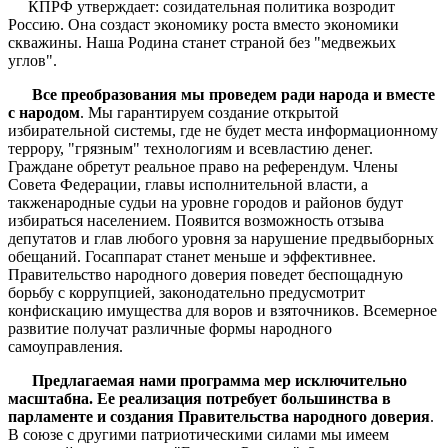
КПРФ утверждает: созидательная политика возродит
Россию. Она создаст экономику роста вместо экономики
скважины. Наша Родина станет страной без "медвежьих
углов".
Все преобразования мы проведем ради народа и вместе
с народом
. Мы гарантируем создание открытой
избирательной системы, где не будет места информационному
террору, "грязным" технологиям и всевластию денег.
Граждане обретут реальное право на референдум. Члены
Совета Федерации, главы исполнительной власти, а
такженародные судьи на уровне городов и районов будут
избираться населением. Появится возможность отзыва
депутатов и глав любого уровня за нарушение предвыборных
обещаний. Госаппарат станет меньше и эффективнее.
Правительство народного доверия поведет беспощадную
борьбу с коррупцией, законодательно предусмотрит
конфискацию имущества для воров и взяточников. Всемерное
развитие получат различные формы народного
самоуправления.
Предлагаемая нами программа мер исключительно
масштабна. Ее реализация потребует большинства в
парламенте и создания Правительства народного доверия
.
В союзе с другими патриотическими силами мы имеем