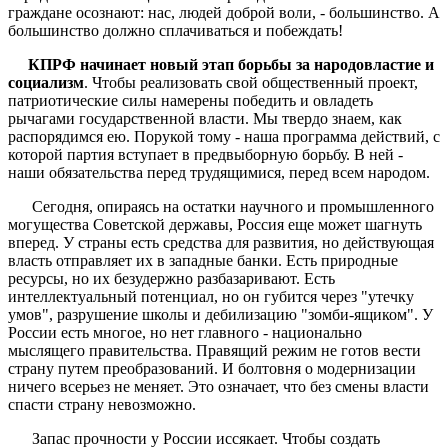
граждане осознают: нас, людей доброй воли, - большинство. А
большинство должно сплачиваться и побеждать!
КПРФ начинает новый этап борьбы за народовластие и
социализм
. Чтобы реализовать свой общественный проект,
патриотические силы намерены победить и овладеть
рычагами государственной власти. Мы твердо знаем, как
распорядимся ею. Порукой тому - наша программа действий, с
которой партия вступает в предвыборную борьбу. В ней -
наши обязательства перед трудящимися, перед всем народом.
Сегодня, опираясь на остатки научного и промышленного
могущества Советской державы, Россия еще может шагнуть
вперед. У страны есть средства для развития, но действующая
власть отправляет их в западные банки. Есть природные
ресурсы, но их безудержно разбазаривают. Есть
интеллектуальный потенциал, но он губится через "утечку
умов", разрушение школы и дебилизацию "зомби-ящиком". У
России есть многое, но нет главного - национально
мыслящего правительства. Правящий режим не готов вести
страну путем преобразований. И болтовня о модернизации
ничего всерьез не меняет. Это означает, что без смены власти
спасти страну невозможно.
Запас прочности у России иссякает. Чтобы создать