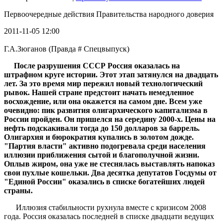
Первоочередные действия Правительства народного доверия
2011-11-05 12:00
Г.А.Зюганов (Правда # Спецвыпуск)
После разрушения СССР Россия оказалась на
штрафном круге истории. Этот этап затянулся на двадцать
лет. За это время мир пережил новый технологический
рывок. Нашей стране предстоит начать немедленное
восхождение, или она окажется на самом дне. Всем уже
очевидно: пик развития олигархического капитализма в
России пройден. Он пришелся на середину 2000-х. Цены на
нефть подскакивали тогда до 150 долларов за баррель.
Олигархия и бюрократия купались в золотом дожде.
"Партия власти" активно подогревала среди населения
иллюзии приближения сытой и благополучной жизни.
Оплыв жиром, она уже не стеснялась выставлять напоказ
свои пухлые кошельки. Два десятка депутатов Госдумы от
"Единой России" оказались в списке богатейших людей
страны.
Иллюзия стабильности рухнула вместе с кризисом 2008
года. Россия оказалась последней в списке двадцати ведущих