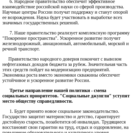
6. Народное правительство обеспечит эффективное
взаимодействие российской науки со сферой производства.
Научные центры России получат поддержку и станут опорой
ее возрождения. Наука будет участвовать в выработке всех
значимых государственных решений.
7. Наше правительство реализует комплексную программу
"Покорение пространства". Ускоренное развитие получит
железнодорожный, авиационный, автомобильный, морской и
речной транспорт.
Правительство народного доверия покончит с вывозом
нефтегазовых доходов бюджета за рубеж. Значительная часть
этих средств пойдет на модернизацию предприятий.
Экономика роста вместо экономики скважины обеспечит
устойчивое и ускоренное развитие России.
Третье направление нашей политики - смена
социальных приоритетов. "Социальные джунгли" уступят
место обществу справедливости.
1. Будет принято новое социальное законодательство.
Государство защитит материнство и детство, гарантирует
достойную старость, позаботится об инвалидах. Трудящиеся
восстановят свои гарантии на труд, отдых и оздоровление, на
повышение образовательного и культурного уровня.