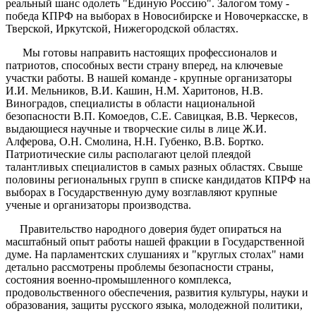
реальный шанс одолеть "Единую Россию". Залогом тому -
победа КПРФ на выборах в Новосибирске и Новочеркасске, в
Тверской, Иркутской, Нижегородской областях.
Мы готовы направить настоящих профессионалов и
патриотов, способных вести страну вперед, на ключевые
участки работы. В нашей команде - крупные организаторы
И.И. Мельников, В.И. Кашин, Н.М. Харитонов, Н.В.
Виноградов, специалисты в области национальной
безопасности В.П. Комоедов, С.Е. Савицкая, В.В. Черкесов,
выдающиеся научные и творческие силы в лице Ж.И.
Алферова, О.Н. Смолина, Н.Н. Губенко, В.В. Бортко.
Патриотические силы располагают целой плеядой
талантливых специалистов в самых разных областях. Свыше
половины региональных групп в списке кандидатов КПРФ на
выборах в Государственную думу возглавляют крупные
ученые и организаторы производства.
Правительство народного доверия будет опираться на
масштабный опыт работы нашей фракции в Государственной
думе. На парламентских слушаниях и "круглых столах" нами
детально рассмотрены проблемы безопасности страны,
состояния военно-промышленного комплекса,
продовольственного обеспечения, развития культуры, науки и
образования, защиты русского языка, молодежной политики,