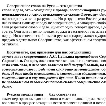
Совершенное слово на Руси — это единство
слова и дела, это - созидающая правда, воспроизводящая ру
подвижничество, самоотверженное служение Отечеству.
Оно
на созидание, а не на разрушение. Но разрушители России уси
навязывают нашему народу не совершенство, а западную свобо
Они разрывают слово и дело. Думают одно, говорят другое, а 
третье. Они живут не по правде, во лжи и заставляют так жить
народ. Но в генетической памяти русского народа живет мудро
предков о деятельном Совершенстве, как эффективном средств
от гибели.
Послушайте, как призывно для нас сегодняшних
звучит завет современника А.С. Пушкина преподобного Се
Соровского.
Он вразумлял соотечественников и потомков, гов
само есть дело, и дело это является той несущей волной, на
совершенство слова предстает как нечто животворящее, о
дело. И дело тогда возвышается и становится вдохновением
совершенством и ему покоряется дух наш. И нет таких невзг
не преодолел бы человек-созидатель силами совершенства сл
дела».
Русская модель мира — Лад
основана на
таком неразрывном единстве воли и мысли, слова и дела, котор
вовлекает в процесс созидания всего человека целиком и позво