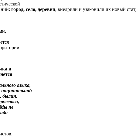
етической
аний:
город, село, деревня
, внедрили и узаконили их новый стат
ми,
ется
ерритории
ыка и
анется
льного языка,
 национальной
, былин,
орчества,
 Мы не
надо
истов,