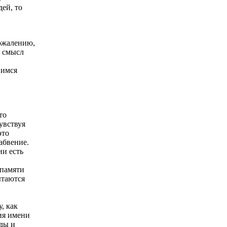
ей, то
ожалению,
и смысл
вимся
то
увствуя
это
абвение.
ии есть
 памяти
ытаются
, как
ия имени
оды и