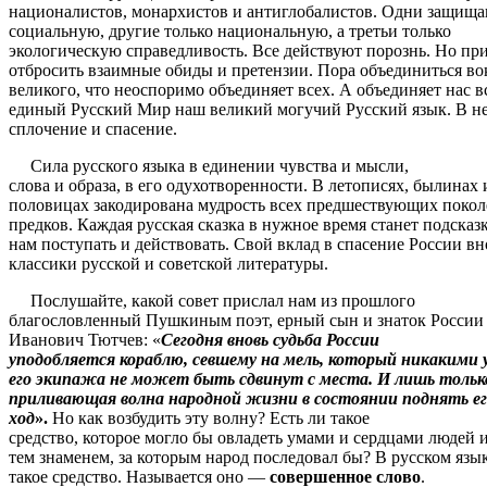
националистов, монархистов и антиглобалистов. Одни защища
социальную, другие только национальную, а третьи только
экологическую справедливость. Все действуют порознь. Но пр
отбросить взаимные обиды и претензии. Пора объединиться во
великого, что неоспоримо объединяет всех. А объединяет нас в
единый Русский Мир наш великий могучий Русский язык. В н
сплочение и спасение.
Сила русского языка в единении чувства и мысли,
слова и образа, в его одухотворенности. В летописях, былинах 
половицах закодирована мудрость всех предшествующих поко
предков. Каждая русская сказка в нужное время станет подсказ
нам поступать и действовать. Свой вклад в спасение России вн
классики русской и советской литературы.
Послушайте, какой совет прислал нам из прошлого
благословленный Пушкиным поэт, ерный сын и знаток России 
Иванович Тютчев: «
Сегодня вновь судьба России
уподобляется кораблю, севшему на мель, который никакими
его экипажа не может быть сдвинут с места. И лишь тольк
приливающая волна народной жизни в состоянии поднять ег
ход
».
Но как возбудить эту волну? Есть ли такое
средство, которое могло бы овладеть умами и сердцами людей и
тем знаменем, за которым народ последовал бы? В русском язык
такое средство. Называется оно —
совершенное слово
.