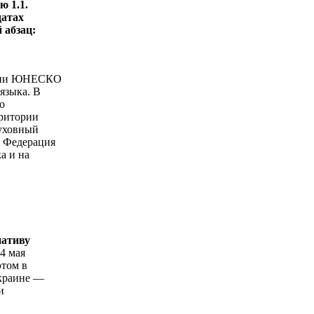
ю 1.1.
датах
 абзац:
нции ЮНЕСКО
языка. В
о
рритории
духовный
я Федерация
а и на
иативу
4 мая
этом в
Украине —
и