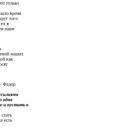
ют только
ишло время
круг того
сех в
ем наше
и
лений наших
кой как
осят
- Федор
 усилиями
о одна
о и пустить в
 стать
е есть