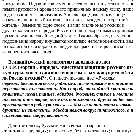
государства. Недавно современные технологи по усечению ген
памяти русского народа вместо привычных нашему языку назв
под названием —
поселение
. А в словаре Даля «поселенец»
означает - «пришлый житель, колонист, выходец, некоренной
житель». Заменили одно слово и вмиг миллионы русских и
других коренных народов России стали некоренными, пришлы
временными на своей родной земле. Таким образом, на уровне
подсознания народу внушается комплекс неполноценности, вед
психологическая обработка людей для расчистки российской т
от коренного населения.
Великий русский композитор народный артист
СССР, Георгий Свиридов, известный защитник русского яз
культуры, ушел из жизни с вопросом к нам живущим: «Ост
ли Россия русской?»
. Он предупреждал нас: «
Русская
деревня, бывшая живым родником, источником многонациона
перестает существовать. Наш народ, стихийный хранитель
культуры: песен, танцев, обрядов, духовных стихов и молитв
пословиц и поговорок, одежды, орнамента и других видов тв
превращают в рабскую массу. …. Мы сами виноваты в этом.
дружны, не сплоченны, объединяемся вокруг ничтожного, а 
сплачиваться вокруг великого».
Действительно, Русский мир сейчас разорван: на
атеистов и верующих; на красных, белых и зеленых; на коммун