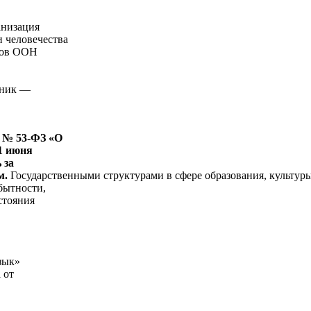
анизация
 человечества
ыков ООН
дник —
н № 53-ФЗ «О
1 июня
 за
м.
Государственными структурами в сфере образования, культуры
бытности,
стояния
зык»
 от