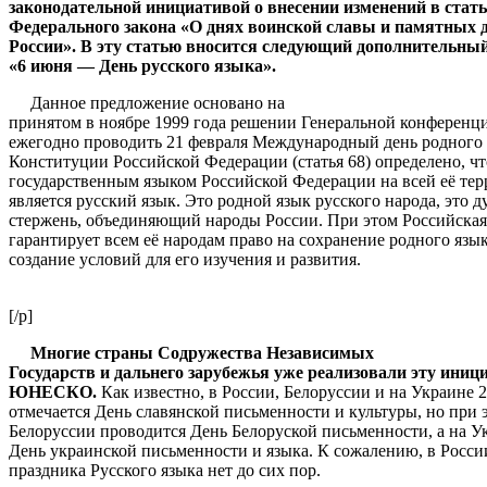
законодательной инициативой о внесении изменений в стать
Федерального закона «О днях воинской славы и памятных 
России». В эту статью вносится следующий дополнительный
«6 июня — День русского языка».
Данное предложение основано на
принятом в ноябре 1999 года решении Генеральной конфере
ежегодно проводить 21 февраля Международный день родного 
Конституции Российской Федерации (статья 68) определено, чт
государственным языком Российской Федерации на всей её те
является русский язык. Это родной язык русского народа, это 
стержень, объединяющий народы России. При этом Российска
гарантирует всем её народам право на сохранение родного язык
создание условий для его изучения и развития.
[/p]
Многие страны Содружества Независимых
Государств и дальнего зарубежья уже реализовали эту иниц
ЮНЕСКО.
Как известно, в России, Белоруссии и на Украине 2
отмечается День славянской письменности и культуры, но при 
Белоруссии проводится День Белоруской письменности, а на 
День украинской письменности и языка. К сожалению, в Росси
праздника Русского языка нет до сих пор.