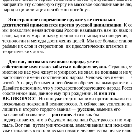
направить эту словесную пургу на массовое оболванивание люд
народ и цивилизация неизбежно погибнут.
Это страшное современное оружие уже несколько
десятилетий применяется против русской цивилизации.
К с
мы позволяем ненавистникам России навязывать нам их язык 
слов, картину мира и науку, ценности и стандарты поведения,
технологии и методы достижения целей. Мы все больше стано
рабами их слов и стереотипов, их идеологических штампов и
теоретических догм.
Для нас, потомков великого народа, уже и
собственное имя стало забытым набором звуков.
Страшно, ч
многие из нас уже живут и умирают, не зная, не понимая и не ч
настоящего имени собственного народа. Человек без имени — 
изгой. А народ без имени неизбежно обречен на вымирание и з
Давайте вспомним, что у государствообразующего народа Росс
собственное имя, данное ему при рождении.
И имя это —
ВЕЛИКОРОСС
. Но оно уже стерто нашими противниками из
нескольких поколений великороссов. А сейчас нас усиленно п
лишить и второго гордого звания —
русские,
заменив его
на словообразование —
россияне.
Этим как бы
подчеркивается, что в будущем народ наш будет рассеян по миру
пыль. Вот так, путем уничтожения, замалчивания или искажен
уже стирались в исторической памяти человечества целые нар