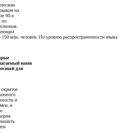
ическом
языком на
ле 90-х
, по
ллионов.
адеющих
— 150 млн. человек. По уровню распространенности языка
орые
длагаемый нами
носный для
 скрытое
женного
вности и
мен, в
во
корня
 лишить
яти
и