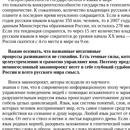
это показатель конкурентоспособности государства в геополит
соперничестве. К сожалению, количество владеющих русским 
планете в последнее время неуклонно сокращается. Если в нача
годов русским языком владели 350 млн. человек, то в 2007 году
данным Министерства образования России, их осталось 278 ми
Если эта тенденция сохранится, то через 15 лет количество вл
русским языком в мире сократится до уровня начала XX века 
Россия скатится с 4-го места в мире на 9-ое.
Важно осознать, что названные негативные
процессы развиваются не стихийно. Есть темные силы, кот
целеустремленно и грамотно управляют ими. Поэтому пре
немногословный законопроект несет в себе глубокий судьбо
России и всего русского мира смысл.
Внося законопроект, авторы исходили из научного
знания о том, что в современную информационную эпоху через
управление поведением людей с помощью искаженного и зара
разрушительным вирусом языка происходит уничтожение духо
гибель целых цивилизаций. Язык, как система понятий, слов, и
которых человек воспринимает мир, есть самое главное средст
воздействия на сознание и душу народа. Любой язык растет от 
слова. От него и ствол и ветви и листья народного древа. Если
язык родных корней, разорвать заложенное в генетической пам
единство слова и образа, заложить в слова чужеродный смысл 