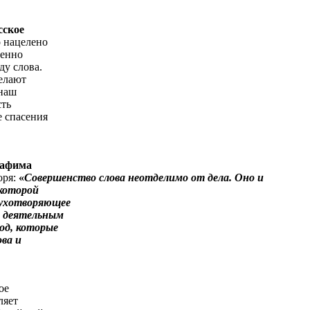
сское
 нацелено
ленно
ду слова.
делают
 наш
сть
е спасения
рафима
оря:
«
Совершенство слова неотделимо от дела. Оно и
 которой
духотворяющее
, деятельным
од, которые
ова и
ое
ляет