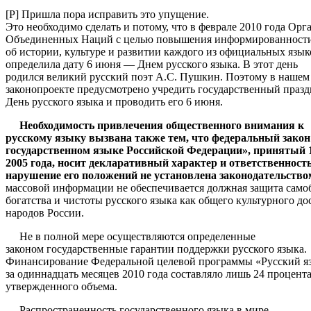
[P] Пришла пора исправить это упущение.
Это необходимо сделать и потому, что в феврале 2010 года Орг
Объединенных Наций с целью повышения информированности
об истории, культуре и развитии каждого из официальных яз
определила дату 6 июня — Днем русского языка. В этот день
родился великий русский поэт А.С. Пушкин. Поэтому в нашем
законопроекте предусмотрено учредить государственный праз
День русского языка и проводить его 6 июня.
Необходимость привлечения общественного внимания к
русскому языку вызвана также тем, что федеральный зако
государственном языке Российской Федерации», принятый 
2005 года, носит декларативный характер и ответственность
нарушение его положений не установлена законодательство
массовой информации не обеспечивается должная защита само
богатства и чистоты русского языка как общего культурного до
народов России.
Не в полной мере осуществляются определенные
законом государственные гарантии поддержки русского языка.
Финансирование Федеральной целевой программы «Русский я
за одиннадцать месяцев 2010 года составляло лишь 24 процента
утвержденного объема.
Распространенность государственного языка в мире