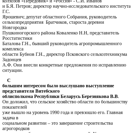
колхозов «Передовик» и «Россия» - С.И. Иванов
и Б.Я. Петров; директор научно-исследовательского института
Г.С.
Ярошевич; депутат областного Собрания, руководитель
сельхозпредприятия Братчиков, староста деревни
Новгородка
Пушкиногорского района Коваленко Н.Н, представитель
Росстатистики
Баталова Г.Н., бывший руководитель агропромышленного
комплекса
области Бубнов Г.Н., директор Псковского сельхозтехникума
Задонцев
А.Ф. Они внесли конкретные предложения по исправлению
ситуации.
С
большим интересом было выслушано выступление
представителя Витебского
облисполкома Республики Беларусь Березнякова В.В
.
Он доложил, что сельское хозяйство области по большинству
показателей
уже вышло на уровень 1990 года и превзошло его. Главная
задача в
социальном развитии – это завершение строительства
агрогородков