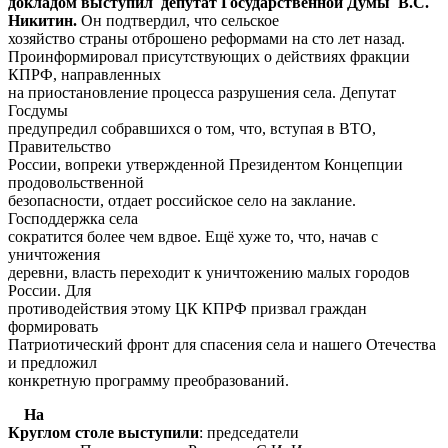
докладом выступил депутат Государственной Думы В.С.
Никитин.
Он подтвердил, что сельское
хозяйство страны отброшено реформами на сто лет назад.
Проинформировал присутствующих о действиях фракции
КПРФ, направленных
на приостановление процесса разрушения села. Депутат
Госдумы
предупредил собравшихся о том, что, вступая в ВТО,
Правительство
России, вопреки утвержденной Президентом Концепции
продовольственной
безопасности, отдает российское село на заклание.
Господдержка села
сократится более чем вдвое. Ещё хуже то, что, начав с
уничтожения
деревни, власть переходит к уничтожению малых городов
России. Для
противодействия этому ЦК КПРФ призвал граждан
формировать
Патриотический фронт для спасения села и нашего Отечества
и предложил
конкретную программу преобразований.
На
Круглом столе выступили
: председатели