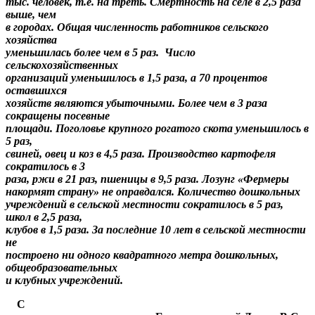
тыс. человек, т.е. на треть. Смертность на селе в 2,5 раза
выше, чем
в городах. Общая численность работников сельского
хозяйства
уменьшилась более чем в 5 раз. Число
сельскохозяйственных
организаций уменьшилось в 1,5 раза, а 70 процентов
оставшихся
хозяйств являются убыточными. Более чем в 3 раза
сокращены посевные
площади. Поголовье крупного рогатого скота уменьшилось в
5 раз,
свиней, овец и коз в 4,5 раза. Производство картофеля
сократилось в 3
раза, ржи в 21 раз, пшеницы в 9,5 раза. Лозунг «Фермеры
накормят страну» не оправдался. Количество дошкольных
учреждений в сельской местности сократилось в 5 раз,
школ в 2,5 раза,
клубов в 1,5 раза. За последние 10 лет в сельской местности
не
построено ни одного квадратного метра дошкольных,
общеобразовательных
и клубных учреждений.
С