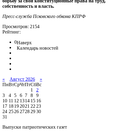
борьбу за свои конституционные права на труд,
собственность и власть.
Пресс-служба Псковского обкома КПРФ
Просмотров: 2154
Рейтинг:
0
Наверх
Календарь новостей
«
Август 2026
»
Пн
Вт
Ср
Чт
Пт
Сб
Вс
1
2
3
4
5
6
7
8
9
10
11
12
13
14
15
16
17
18
19
20
21
22
23
24
25
26
27
28
29
30
31
Выпуски патриотических газет