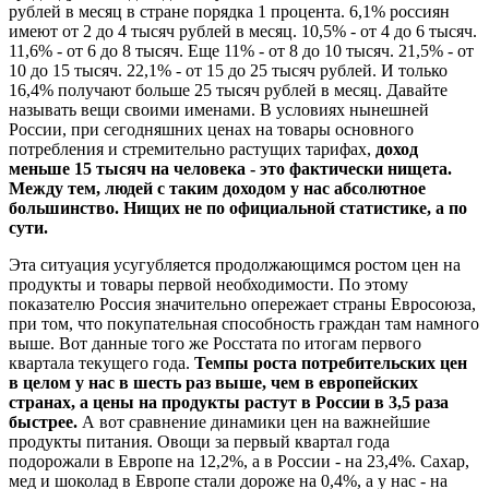
рублей в месяц в стране порядка 1 процента. 6,1% россиян
имеют от 2 до 4 тысяч рублей в месяц. 10,5% - от 4 до 6 тысяч.
11,6% - от 6 до 8 тысяч. Еще 11% - от 8 до 10 тысяч. 21,5% - от
10 до 15 тысяч. 22,1% - от 15 до 25 тысяч рублей. И только
16,4% получают больше 25 тысяч рублей в месяц. Давайте
называть вещи своими именами. В условиях нынешней
России, при сегодняшних ценах на товары основного
потребления и стремительно растущих тарифах,
доход
меньше 15 тысяч на человека - это фактически нищета.
Между тем, людей с таким доходом у нас абсолютное
большинство. Нищих не по официальной статистике, а по
сути.
Эта ситуация усугубляется продолжающимся ростом цен на
продукты и товары первой необходимости. По этому
показателю Россия значительно опережает страны Евросоюза,
при том, что покупательная способность граждан там намного
выше. Вот данные того же Росстата по итогам первого
квартала текущего года.
Темпы роста потребительских цен
в целом у нас в шесть раз выше, чем в европейских
странах, а цены на продукты растут в России в 3,5 раза
быстрее.
А вот сравнение динамики цен на важнейшие
продукты питания. Овощи за первый квартал года
подорожали в Европе на 12,2%, а в России - на 23,4%. Сахар,
мед и шоколад в Европе стали дороже на 0,4%, а у нас - на