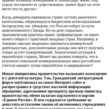
задание больнице блокадников в Ленинграде, значит под
угрозу поставлено ее существование, значит будет на этом
месте что-то другое».
Когда демократы навязывали стране систему рыночного
капитализма, обернувшуюся бандитским антисоциальным
беспределом, нас убеждали, что Россия пойдет по пути
цивилизованного Запада. Но на деле социально-
экономическая практика наших «реформаторов» не имеет
ничего общего с практикой западных стран. Например, в
Америке школам запрещено заниматься коммерческой
деятельностью, дополнительные доходы они могут получать
только за счет пожертвований. Аналогичная ситуация в
европейских странах. Может мы должны поверить, что в
результате повальной коммерциализации школ российские
учителя заживут лучше европейских и американских?
Новые инициативы правительства вызывают возмущение
и у деятелей культуры. Так, Гражданский литературный
форум опубликовал на своем Интернет-сайте и
распространил в средствах массовой информации
обращение, адресованное президенту, премьер-министру,
правительству, обеим палатам парламента и партии
«Единая Россия». В нем содержится требование не
допустить вступление закона об автономных учреждениях
в силу.
В тексте обращения подчеркивается, что закон