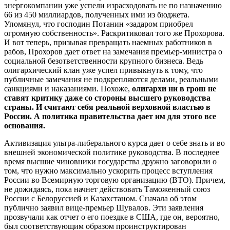
энергокомпании уже успели израсходовать не по назначению
66 из 450 миллиардов, полученных ими из бюджета.
Упомянул, что господин Потанин «задаром приобрел
огромную собственность». Раскритиковал того же Прохорова.
И вот теперь, призывая превращать наемных работников в
рабов, Прохоров дает ответ на замечания премьер-министра о
социальной безответственности крупного бизнеса. Ведь
олигархический клан уже успел привыкнуть к тому, что
публичные замечания не подкрепляются делами, реальными
санкциями и наказаниями. Похоже,
олигархи ни в грош не
ставят критику даже со стороны высшего руководства
страны. И считают себя реальной верховной властью в
России. А политика правительства дает им для этого все
основания.
Активизация ультра-либерального курса дает о себе знать и во
внешней экономической политике руководства. В последнее
время высшие чиновники государства дружно заговорили о
том, что нужно максимально ускорить процесс вступления
России во Всемирную торговую организацию (ВТО). Причем,
не дожидаясь, пока начнет действовать Таможенный союз
России с Белоруссией и Казахстаном. Сначала об этом
публично заявил вице-премьер Шувалов. Эти заявления
прозвучали как отчет о его поездке в США, где он, вероятно,
был соответствующим образом проинструктирован