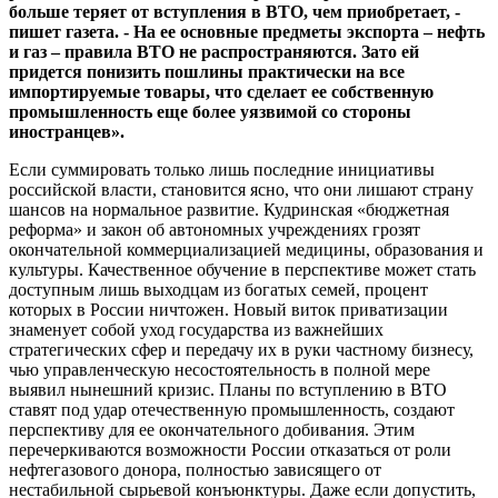
больше теряет от вступления в ВТО, чем приобретает, -
пишет газета. - На ее основные предметы экспорта – нефть
и газ – правила ВТО не распространяются. Зато ей
придется понизить пошлины практически на все
импортируемые товары, что сделает ее собственную
промышленность еще более уязвимой со стороны
иностранцев».
Если суммировать только лишь последние инициативы
российской власти, становится ясно, что они лишают страну
шансов на нормальное развитие. Кудринская «бюджетная
реформа» и закон об автономных учреждениях грозят
окончательной коммерциализацией медицины, образования и
культуры. Качественное обучение в перспективе может стать
доступным лишь выходцам из богатых семей, процент
которых в России ничтожен. Новый виток приватизации
знаменует собой уход государства из важнейших
стратегических сфер и передачу их в руки частному бизнесу,
чью управленческую несостоятельность в полной мере
выявил нынешний кризис. Планы по вступлению в ВТО
ставят под удар отечественную промышленность, создают
перспективу для ее окончательного добивания. Этим
перечеркиваются возможности России отказаться от роли
нефтегазового донора, полностью зависящего от
нестабильной сырьевой конъюнктуры. Даже если допустить,