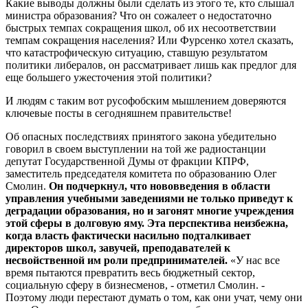
Какие выводы должны были сделать из этого те, кто слышал
министра образования? Что он сожалеет о недостаточно
быстрых темпах сокращения школ, об их несоответствии
темпам сокращения населения? Или Фурсенко хотел сказать,
что катастрофическую ситуацию, ставшую результатом
политики либералов, он рассматривает лишь как предлог для
еще большего ужесточения этой политики?
И людям с таким вот русофобским мышлением доверяются
ключевые посты в сегодняшнем правительстве!
Об опасных последствиях принятого закона убедительно
говорил в своем выступлении на той же радиостанции
депутат Государственной Думы от фракции КПРФ,
заместитель председателя комитета по образованию Олег
Смолин.
Он подчеркнул, что нововведения в области
управления учебными заведениями не только приведут к
деградации образования, но и загонят многие учреждения
этой сферы в долговую яму. Эта перспектива неизбежна,
когда власть фактически насильно подталкивает
директоров школ, завучей, преподавателей к
несвойственной им роли предпринимателей.
«У нас все
время пытаются превратить весь бюджетный сектор,
социальную сферу в бизнесменов, - отметил Смолин. -
Поэтому люди перестают думать о том, как они учат, чему они