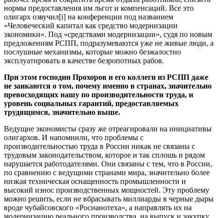
нормы предоставления им льгот и компенсаций. Все это
олигарх озвучил[i] на конференции под названием
«Человеческий капитал как средство модернизации
экономики». Под «средствами модернизации», судя по новым
предложениям РСПП, подразумеваются уже не живые люди, а
послушные механизмы, которые можно безжалостно
эксплуатировать в качестве безропотных рабов.
При этом господин Прохоров и его коллеги из РСПП даже
не заикаются о том, почему именно в странах, значительно
превосходящих нашу по производительности труда, и
уровень социальных гарантий, предоставляемых
трудящимся, значительно выше.
Ведущие экономисты сразу же отреагировали на инициативы
олигархов. И напомнили, что проблемы с
производительностью труда в России никак не связаны с
трудовым законодательством, которое и так сплошь и рядом
нарушается работодателями. Они связаны с тем, что в России,
по сравнению с ведущими странами мира, значительно более
низкая техническая оснащенность промышленности и
высокий износ производственных мощностей. Эту проблему
можно решить, если не вбрасывать миллиарды в черные дыры
вроде чубайсовского «Роснанотеха», а направлять их на
модернизацию реального производства, на выпуск и закупку