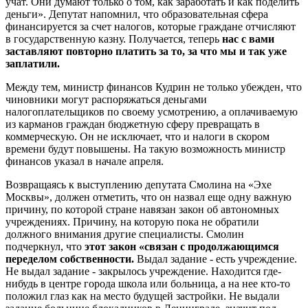
учат. Они думают только о том, как заработать и как поделить
деньги». Депутат напомнил, что образовательная сфера
финансируется за счет налогов, которые граждане отчисляют
в государственную казну. Получается, теперь
нас с вами
заставляют повторно платить за то, за что мы и так уже
заплатили.
Между тем, министр финансов Кудрин не только убежден, что
чиновники могут распоряжаться деньгами
налогоплательщиков по своему усмотрению, а оплачиваемую
из карманов граждан бюджетную сферу превращать в
коммерческую. Он не исключает, что и налоги в скором
времени будут повышены. На такую возможность министр
финансов указал в начале апреля.
Возвращаясь к выступлению депутата Смолина на «Эхе
Москвы», должен отметить, что он назвал еще одну важную
причину, по которой стране навязан закон об автономных
учреждениях. Причину, на которую пока не обратили
должного внимания другие специалисты. Смолин
подчеркнул, что
этот закон «связан с продолжающимся
переделом собственности.
Выдал задание - есть учреждение.
Не выдал задание - закрылось учреждение. Находится где-
нибудь в центре города школа или больница, а на нее кто-то
положил глаз как на место будущей застройки. Не выдали