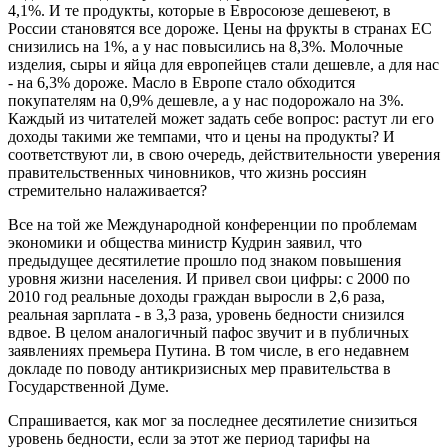
4,1%. И те продукты, которые в Евросоюзе дешевеют, в
России становятся все дороже. Цены на фрукты в странах ЕС
снизились на 1%, а у нас повысились на 8,3%. Молочные
изделия, сыры и яйца для европейцев стали дешевле, а для нас
- на 6,3% дороже. Масло в Европе стало обходится
покупателям на 0,9% дешевле, а у нас подорожало на 3%.
Каждый из читателей может задать себе вопрос: растут ли его
доходы такими же темпами, что и цены на продукты? И
соответствуют ли, в свою очередь, действительности уверения
правительственных чиновников, что жизнь россиян
стремительно налаживается?
Все на той же Международной конференции по проблемам
экономики и общества министр Кудрин заявил, что
предыдущее десятилетие прошло под знаком повышения
уровня жизни населения. И привел свои цифры: с 2000 по
2010 год реальные доходы граждан выросли в 2,6 раза,
реальная зарплата - в 3,3 раза, уровень бедности снизился
вдвое. В целом аналогичный пафос звучит и в публичных
заявлениях премьера Путина. В том числе, в его недавнем
докладе по поводу антикризисных мер правительства в
Государственной Думе.
Спрашивается, как мог за последнее десятилетие снизиться
уровень бедности, если за этот же период тарифы на