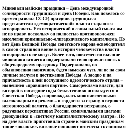
Миновали майские праздники – День международной
солидарности трудящихся и День Победы. Как повелось со
времен развала СССР, праздник трудящихся
представители «демократической» власти стараются
игнорировать. Его исторический и социальный смысл им
не по нраву, поскольку он полностью противоположен
идеологии криминально-олигархического капитализма. Но
вот День Великой Победы советского народа-освободителя
в самой страшной войне в истории человечества власти
игнорировать не могут. Более того, повсеместно высшие
чиновники всячески подчеркивали свою причастность к
общенародному празднику. Подчеркивали, по
обыкновению навязчиво, будто намекая чуть ли не на свои
личные заслуги в достижении Победы. А заодно и на
причастность к ней послушного идеологического отряда –
нынешней «правящей партии». Самореклама власти, для
которой в последние годы беззастенчиво используется и
Советская Победа, сопровождалась многочисленными
высокопарными речами – о гордости за страну, о верности
исторической памяти, о благодарности ветеранам, о
радужных перспективах России, семимильными шагами
движущейся к «светлому капиталистическому завтра». Но
на деле власть приготовила стране к майским праздникам
такие «подарки», которые попирают интересы трудящихся