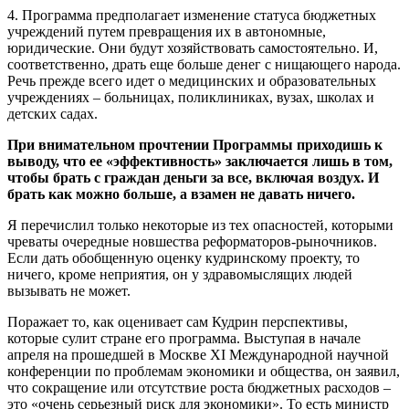
4. Программа предполагает изменение статуса бюджетных
учреждений путем превращения их в автономные,
юридические. Они будут хозяйствовать самостоятельно. И,
соответственно, драть еще больше денег с нищающего народа.
Речь прежде всего идет о медицинских и образовательных
учреждениях – больницах, поликлиниках, вузах, школах и
детских садах.
При внимательном прочтении Программы приходишь к
выводу, что ее «эффективность» заключается лишь в том,
чтобы брать с граждан деньги за все, включая воздух. И
брать как можно больше, а взамен не давать ничего.
Я перечислил только некоторые из тех опасностей, которыми
чреваты очередные новшества реформаторов-рыночников.
Если дать обобщенную оценку кудринскому проекту, то
ничего, кроме неприятия, он у здравомыслящих людей
вызывать не может.
Поражает то, как оценивает сам Кудрин перспективы,
которые сулит стране его программа. Выступая в начале
апреля на прошедшей в Москве XI Международной научной
конференции по проблемам экономики и общества, он заявил,
что сокращение или отсутствие роста бюджетных расходов –
это «очень серьезный риск для экономики». То есть министр