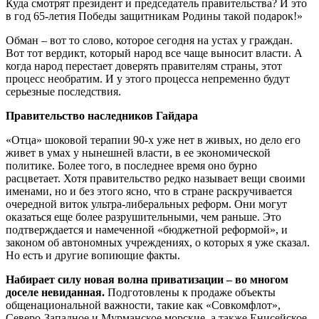
Куда смотрят президент и председатель правительства? И это
в год 65-летия Победы защитникам Родины такой подарок!»
Обман – вот то слово, которое сегодня на устах у граждан.
Вот тот вердикт, который народ все чаще выносит власти. А
когда народ перестает доверять правителям страны, этот
процесс необратим. И у этого процесса непременно будут
серьезные последствия.
Правительство наследников Гайдара
«Отца» шоковой терапии 90-х уже нет в живых, но дело его
живет в умах у нынешней власти, в ее экономической
политике. Более того, в последнее время оно бурно
расцветает. Хотя правительство редко называет вещи своими
именами, но и без этого ясно, что в стране раскручивается
очередной виток ультра-либеральных реформ. Они могут
оказаться еще более разрушительными, чем раньше. Это
подтверждается и намеченной «бюджетной реформой», и
законом об автономных учреждениях, о которых я уже сказал.
Но есть и другие вопиющие факты.
Набирает силу новая волна приватизации – во многом
доселе невиданная.
Подготовлены к продаже объекты
общенациональной важности, такие как «Совкомфлот»,
Северо-Западное и Мурманское морские, а также Енисейское