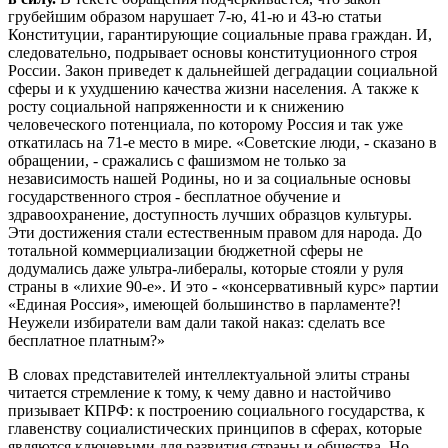
грубейшим образом нарушает 7-ю, 41-ю и 43-ю статьи
Конституции, гарантирующие социальные права граждан. И,
следовательно, подрывает основы конституционного строя
России. Закон приведет к дальнейшей деградации социальной
сферы и к ухудшению качества жизни населения. А также к
росту социальной напряженности и к снижению
человеческого потенциала, по которому Россия и так уже
откатилась на 71-е место в мире. «Советские люди, - сказано в
обращении, - сражались с фашизмом не только за
независимость нашей Родины, но и за социальные основы
государственного строя - бесплатное обучение и
здравоохранение, доступность лучших образцов культуры.
Эти достижения стали естественным правом для народа. До
тотальной коммерциализации бюджетной сферы не
додумались даже ультра-либералы, которые стояли у руля
страны в «лихие 90-е». И это - «консервативный курс» партии
«Единая Россия», имеющей большинство в парламенте?!
Неужели избиратели вам дали такой наказ: сделать все
бесплатное платным?»
В словах представителей интеллектуальной элиты страны
читается стремление к тому, к чему давно и настойчиво
призывает КПРФ: к построению социального государства, к
главенству социалистических принципов в сферах, которые
являются ключевыми для развития страны и общества. Но