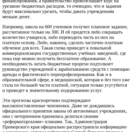
финансирования, а правительство провозглашает курс на
урезание бюджетных расходов, то очевидно, что и задания
будут максимально урезать, чтобы давать учреждениям
меньше денег.
Например, школа на 600 учеников получит плановое задание,
рассчитанное только на 300. И ей придется либо сокращать
количество учащихся, либо переводить часть из них на
платную основу. Либо, наконец, сделать частично платным
обучение для всех. Такая схема приведет к повальной
коммерциализации государственных учебных заведений, где
пока еще можно получить бесплатное образование. А
необходимость латать бюджетные прорехи подтолкнет
руководство учреждений к зарабатыванию средств с помощью
аренды и фактического перепрофилирования. Как и в
образовательной сфере, в медицинской, которая и без того уже
стала по большей части платной, ситуация только усугубится
и приведет к значительному подорожанию услуг.
Эти прогнозы красноречиво подтверждают
высокопоставленные чиновники. Даже не дождавшись
официального принятия закона об автономных учреждениях,
они с нетерпением принялись делиться своими
«реформаторскими» планами. Так, Администрация
Приморского края официально распространила информацию