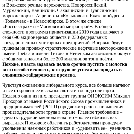
и Волжское речные пароходства. Новороссийский,
Мурманский, Ванинский, Сахалинский и Туапсинский
морские порты. Аэропорты «Кольцово» в Екатеринбурге и
«Толмачево» в Новосибирске. В этом же списке
«Росгосстрах» и «Московский метрострой». В общей
сложности программа приватизации 2010 года включает в
себя 690 акционерных обществ и 230 федеральных
государственных унитарных предприятий. Впервые будут
пущены на продажу стратегические нефтяные месторождения
имени Требса и имени Титова в Ненецком автономном округе
с общими запасами более 200 миллионов тонн нефти.
Похоже, власть задалась целью срочно пустить с молотка
всю госсобственность, которую не успели распродать в
ельцинско-гайдаровские времена.
Чувствуя оживление либерального курса, все больше наглеют
и все откровеннее высказываются и господа олигархи.
Недавно один из них, президент группы ОНЭКСИМ Михаил
Прохоров от имени Российского Союза промышленников и
предпринимателей (РСПП) предложил рецепт повышения
производительности труда в стране. Главное требование –
сделать трудовое законодательство «более гибким», как
выразился Прохоров: облегчить работодателям процедуру
увольнения наемных работников и «удешевить ее»; увеличить
рабочее время и сократить время отдыха работников; снизить