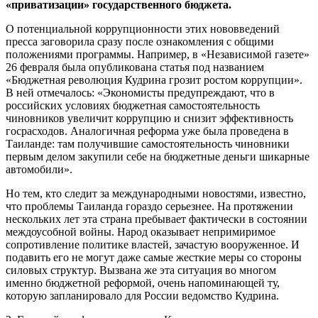
«приватизации» государственного бюджета.
О потенциальной коррупционности этих нововведений
пресса заговорила сразу после ознакомления с общими
положениями программы. Например, в «Независимой газете»
26 февраля была опубликована статья под названием
«Бюджетная революция Кудрина грозит ростом коррупции».
В ней отмечалось: «Экономисты предупреждают, что в
российских условиях бюджетная самостоятельность
чиновников увеличит коррупцию и снизит эффективность
госрасходов. Аналогичная реформа уже была проведена в
Таиланде: там получившие самостоятельность чиновники
первым делом закупили себе на бюджетные деньги шикарные
автомобили».
Но тем, кто следит за международными новостями, известно,
что проблемы Таиланда гораздо серьезнее. На протяжении
нескольких лет эта страна пребывает фактически в состоянии
междоусобной войны. Народ оказывает непримиримое
сопротивление политике властей, зачастую вооруженное. И
подавить его не могут даже самые жесткие меры со стороны
силовых структур. Вызвана же эта ситуация во многом
именно бюджетной реформой, очень напоминающей ту,
которую запланировало для России ведомство Кудрина.