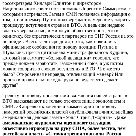
госсекретарем Хиллари Клинтон и директором
Национального совета по экономике Лоренсом Саммерсом, с
которыми встречался. Затем в СМИ появилась информация о
том, что и премьер Путин подтверждает намерение ускорить
процедуру вступления страны в ВТО. А ведь еще недавно
власть уверяла и нас, и мировую общественность, что в
одиночку, без стратегических партнеров по СНГ Россия на это
не пойдет. Всего за четыре дня до того, как появились
официальные сообщения по поводу позиции Путина и
Шувалова, пресса цитировала министра финансов Кудрина,
который на саммите «большой двадцатки» говорил, что
прежде должен заработать Таможенный союз, а уж потом
можно говорить о сроках вступления в ВТО. Что же это
было? Откровенная неправда, отвлекающий маневр? Или
просто в правительстве одна рука не ведает, что делает
другая?
Тревогу по поводу последствий вхождения нашей страны в
ВТО высказывают не только отечественные экономисты и
СМИ. 28 апреля откровенный комментарий по поводу
намерений российских властей опубликовала влиятельнейшая
американская деловая газета «Уолл-Стрит Джорнэл».
Даже
американские журналисты оценивают ситуацию,
объективно играющую на руку США, более честно, чем
российская власть. «С точки зрения торговли Россия