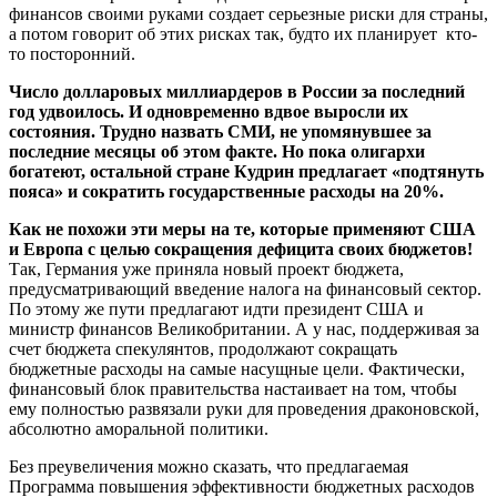
финансов своими руками создает серьезные риски для страны,
а потом говорит об этих рисках так, будто их планирует кто-
то посторонний.
Число долларовых миллиардеров в России за последний
год удвоилось. И одновременно вдвое выросли их
состояния. Трудно назвать СМИ, не упомянувшее за
последние месяцы об этом факте. Но пока олигархи
богатеют, остальной стране Кудрин предлагает «подтянуть
пояса» и сократить государственные расходы на 20%.
Как не похожи эти меры на те, которые применяют США
и Европа с целью сокращения дефицита своих бюджетов!
Так, Германия уже приняла новый проект бюджета,
предусматривающий введение налога на финансовый сектор.
По этому же пути предлагают идти президент США и
министр финансов Великобритании. А у нас, поддерживая за
счет бюджета спекулянтов, продолжают сокращать
бюджетные расходы на самые насущные цели. Фактически,
финансовый блок правительства настаивает на том, чтобы
ему полностью развязали руки для проведения драконовской,
абсолютно аморальной политики.
Без преувеличения можно сказать, что предлагаемая
Программа повышения эффективности бюджетных расходов