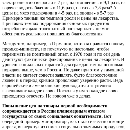
электроэнергию выросли в 7 раз, на отопление - в 9,1 раза, на
горячее водоснабжение - в 11,6 раза, на газ - в 7,8 раза? А
цены на мясо подскочили в 4-5 раз, на овощи - в 5-7 раз.
Примерно такими же темпами росли и цены на лекарства.
При таких темпах подорожания основных продуктов
потребления даже троекратный рост зарплаты не мог
обеспечить реального повышения благосостояния.
Между тем, например, в Германии, которая нравится нашему
премьер-министру, но почему-то не настолько, чтобы
перенимать ее позитивный опыт, с 1978 года и по сей день
действуют фактически фиксированные цены на лекарства. И
уровень социальных гарантий для граждан там на несколько
порядков выше, чем в России. Но даже при этом у тамошней
власти не хватает совести заявлять, будто благосостояние
людей и в период кризиса продолжает уверенно расти. Ведь
европейские и американские руководители тщательно
взвешивают каждое слово. Поскольку им за каждое слово
приходится отвечать. Не говоря уже о делах.
Повышение цен на товары первой необходимости
сопровождается в России планомерным отказом
государства от своих социальных обязательств.
Вот
очередной пример: минпромторг, как стало известно в конце
апреля, вычеркнул из списка социально значимых продуктов,