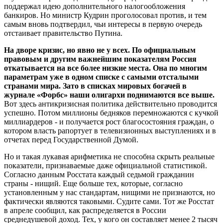
поддержал идею дополнительного налогообложения
банкиров. Но министр Кудрин проголосовал против, и тем
самым вновь подтвердил, чьи интересы в первую очередь
отстаивает правительство Путина.
На дворе кризис, но явно не у всех. По официальным
правовым и другим важнейшим показателям Россия
откатывается на все более низкие места. Она по многим
параметрам уже в одном списке с самыми отсталыми
странами мира. Зато в списках мировых богачей в
журнале «Форбс» наши олигархи поднимаются все выше.
Вот здесь антикризисная политика действительно проводится
успешно. Потом миллионы бедняков перемножаются с кучкой
миллиардеров - и получается рост благосостояния граждан, о
котором власть рапортует в телевизионных выступлениях и в
отчетах перед Государственной Думой.
Но и такая лукавая арифметика не способна скрыть реальные
показатели, признаваемые даже официальной статистикой.
Согласно данным Росстата каждый седьмой гражданин
страны - нищий. Еще больше тех, которые, согласно
установленным у нас стандартам, нищими не признаются, но
фактически являются таковыми. Судите сами. Тот же Росстат
в апреле сообщил, как распределяется в России
среднедушевой доход. Тех, у кого он составляет менее 2 тысяч