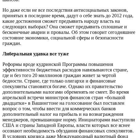
Но даже если не все последствия антисоциальных законов,
принятых в последние время, дадут о себе знать до 2012 года,
какие достижения сможет предъявить народу власть на
следующих выборах? Она сможет предъявить сплошные и
бесконечные аварии и провалы. Об этом говорит сегодняшнее
состояние экономики, социальной сферы и безопасности
граждан.
Либеральная удавка все туже
Реформы вроде кудринской Программы повышения
эффективности бюджетных расходов навязываются стране,
где и без того 20 миллионов граждан живет за чертой
бедности. Стране, где только олигархи и финансовые
спекулянты становятся богаче. Однако их правительство
дополнительными налогами обременять не смеет. Во время
апрельской встречи министров финансов стран «большой
двадцатки» в Вашингтоне на голосование был поставлен
вопрос о том, чтобы ввести для коммерческих банков
дополнительный налог на прибыль и на вознаграждения
менеджеров, превышающие норму. Инициаторами выступили
США и страны Западной Европы, власти которых все яснее
осознают необходимость обуздания финансовых спекулянтов.
В условиях кризиса даже Международный валютный фонд