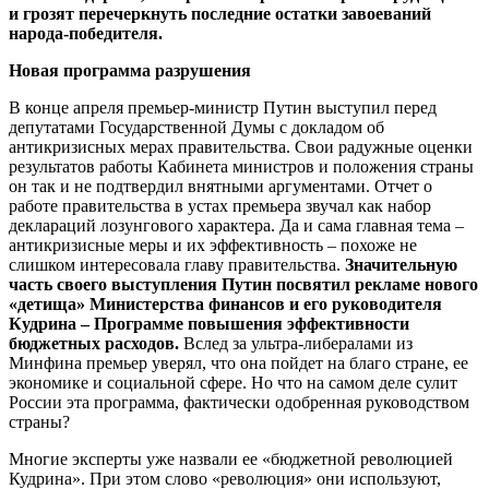
и грозят перечеркнуть последние остатки завоеваний
народа-победителя.
Новая программа разрушения
В конце апреля премьер-министр Путин выступил перед
депутатами Государственной Думы с докладом об
антикризисных мерах правительства. Свои радужные оценки
результатов работы Кабинета министров и положения страны
он так и не подтвердил внятными аргументами. Отчет о
работе правительства в устах премьера звучал как набор
деклараций лозунгового характера. Да и сама главная тема –
антикризисные меры и их эффективность – похоже не
слишком интересовала главу правительства.
Значительную
часть своего выступления Путин посвятил рекламе нового
«детища» Министерства финансов и его руководителя
Кудрина – Программе повышения эффективности
бюджетных расходов.
Вслед за ультра-либералами из
Минфина премьер уверял, что она пойдет на благо стране, ее
экономике и социальной сфере. Но что на самом деле сулит
России эта программа, фактически одобренная руководством
страны?
Многие эксперты уже назвали ее «бюджетной революцией
Кудрина». При этом слово «революция» они используют,