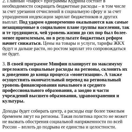
2. Главный «пафос» программы Кудрина состоит в
необходимости сокращать бюджетные расходы – в том числе
за счет урезания отчислений в социальную сферу и за счет
упразднения индексации зарплат бюджетников и других
выплат.
Под ударом одновременно оказываются как самые
незащищенные в социальном плане группы населения, так
и те трудящиеся, чей уровень жизни до сих пор был более-
менее приемлемым, но в результате бюджетных реформ
начнет снижаться.
Цены на товары и услуги, тарифы ЖКХ
будут и дальше расти, но ростом зарплат это сопровождаться
не будет.
3.
В своей программе Минфин планирует по максимуму
переложить социальные расходы на регионы, склонить их
к доведению до конца процесса «монетизации». А также
осуществить окончательный перевод на региональный
уровень финансирования начального и среднего
профессионального образования, а заодно и части
учреждений высшего образования, здравоохранения и
культуры.
Доходы будет собирать центр, а расходы еще более тяжелым
бременем лягут на регионы. Такая политика просто не может
не вызвать обострения социальной напряженности по всей
России – вплоть до подрыва ее единства и целостности.