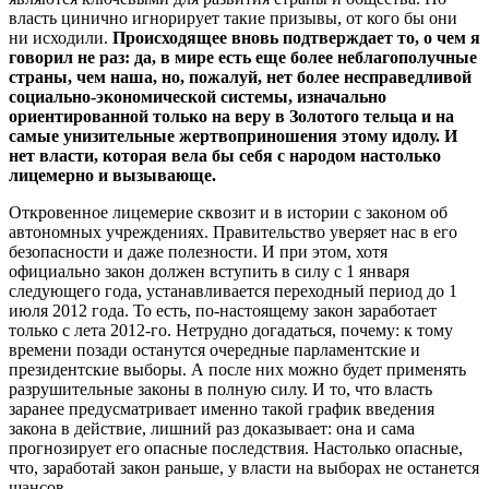
власть цинично игнорирует такие призывы, от кого бы они
ни исходили.
Происходящее вновь подтверждает то, о чем я
говорил не раз: да, в мире есть еще более неблагополучные
страны, чем наша, но, пожалуй, нет более несправедливой
социально-экономической системы, изначально
ориентированной только на веру в Золотого тельца и на
самые унизительные жертвоприношения этому идолу. И
нет власти, которая вела бы себя с народом настолько
лицемерно и вызывающе.
Откровенное лицемерие сквозит и в истории с законом об
автономных учреждениях. Правительство уверяет нас в его
безопасности и даже полезности. И при этом, хотя
официально закон должен вступить в силу с 1 января
следующего года, устанавливается переходный период до 1
июля 2012 года. То есть, по-настоящему закон заработает
только с лета 2012-го. Нетрудно догадаться, почему: к тому
времени позади останутся очередные парламентские и
президентские выборы. А после них можно будет применять
разрушительные законы в полную силу. И то, что власть
заранее предусматривает именно такой график введения
закона в действие, лишний раз доказывает: она и сама
прогнозирует его опасные последствия. Настолько опасные,
что, заработай закон раньше, у власти на выборах не останется
шансов.