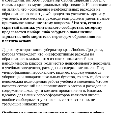
о совещании, которое губернатор Сергей Дарькин провел с
главами краевых муниципальных образований. На совещании
он заявил, что «сокращение неэффективных расходов на
образование позволит до 40 процентов увеличить зарплату
учителей, и все местные руководители должны уделить самое
пристальное внимание этому вопросу».
Что это, если не
скрытый шантаж учительского сообщества, которому
предлагается выбор: либо забудьте о повышении
зарплаты, либо миритесь с переводом образования на
платную основу.
Дарькину вторит вице-губернатор края Любовь Дроздова,
которая утверждает, что «неэффективные расходы на
образование складываются из таких показателей как
наполняемость классов, количество непрофильного персонала
в учебных заведениях, расходы на содержание школ». Под
«непрофильным персоналом», видимо, подразумеваются
уборщицы и поварихи школьных буфетов, то есть те, без кого
невозможна полноценная работа учебного заведения. Что же
касается сетований на наполняемость классов и расходов на
содержание школ, тут и комментировать нечего. Видимо,
идеалом для наших горе-реформаторов являются школы,
вообще свободные от учеников и, соответственно, не
требующие никаких затрат.
Особенным цинизмом отличается выступление в эфире