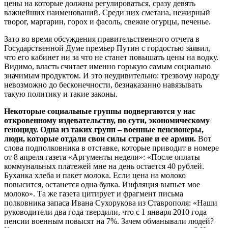
цены на которые должны регулироваться, сразу девять
важнейших наименований. Среди них сметана, нежирный
творог, маргарин, горох и фасоль, свежие огурцы, печенье.
Зато во время обсуждения правительственного отчета в
Государственной Думе премьер Путин с гордостью заявил,
что его кабинет ни за что не станет повышать цены на водку.
Видимо, власть считает именно горькую самым социально
значимым продуктом. И это неудивительно: трезвому народу
невозможно до бесконечности, безнаказанно навязывать
такую политику и такие законы.
Некоторые социальные группы подвергаются у нас
откровенному издевательству, по сути, экономическому
геноциду. Одна из таких групп – военные пенсионеры,
люди, которые отдали свои силы стране и ее армии.
Вот
слова подполковника в отставке, которые приводит в номере
от 8 апреля газета «Аргументы недели»: «После оплаты
коммунальных платежей мне на день остается 40 рублей.
Буханка хлеба и пакет молока. Если цена на молоко
повысится, останется одна булка. Инфляция выпьет мое
молоко». Та же газета цитирует и фрагмент письма
полковника запаса Ивана Сухорукова из Ставрополя: «Наши
руководители два года твердили, что с 1 января 2010 года
пенсии военным повысят на 7%. Зачем обманывали людей?