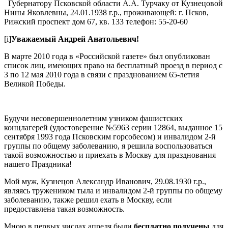
Губернатору Псковской области А.А. Турчаку от Кузнецовой
Нины Яковлевны, 24.01.1938 г.р., проживающей: г. Псков,
Рижский проспект дом 67, кв. 133 телефон: 55-20-60
[i]
Уважаемый Андрей Анатольевич!
В марте 2010 года в «Российской газете» был опубликован
список лиц, имеющих право на бесплатный проезд в период с
3 по 12 мая 2010 года в связи с празднованием 65-летия
Великой Победы.
Будучи несовершеннолетним узником фашистских
концлагерей (удостоверение №5963 серии 12864, выданное 15
сентября 1993 года Псковским горсобесом) и инвалидом 2-й
группы по общему заболеванию, я решила воспользоваться
такой возможностью и приехать в Москву для празднования
нашего Праздника!
Мой муж, Кузнецов Александр Иванович, 29.08.1930 г.р.,
являясь тружеником тыла и инвалидом 2-й группы по общему
заболеванию, также решил ехать в Москву, если
предоставлена такая возможность.
Мною в первых числах апреля были
бесплатно получены
для