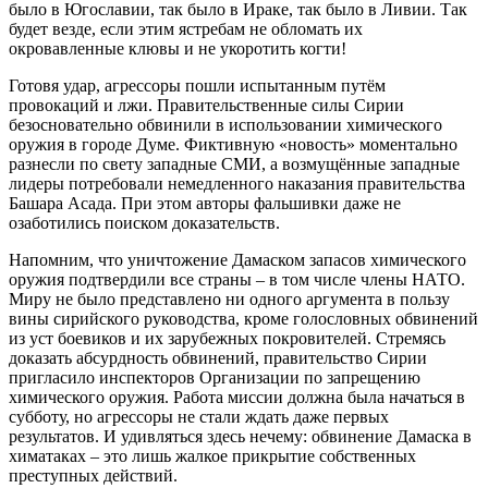
было в Югославии, так было в Ираке, так было в Ливии. Так
будет везде, если этим ястребам не обломать их
окровавленные клювы и не укоротить когти!
Готовя удар, агрессоры пошли испытанным путём
провокаций и лжи. Правительственные силы Сирии
безосновательно обвинили в использовании химического
оружия в городе Думе. Фиктивную «новость» моментально
разнесли по свету западные СМИ, а возмущённые западные
лидеры потребовали немедленного наказания правительства
Башара Асада. При этом авторы фальшивки даже не
озаботились поиском доказательств.
Напомним, что уничтожение Дамаском запасов химического
оружия подтвердили все страны – в том числе члены НАТО.
Миру не было представлено ни одного аргумента в пользу
вины сирийского руководства, кроме голословных обвинений
из уст боевиков и их зарубежных покровителей. Стремясь
доказать абсурдность обвинений, правительство Сирии
пригласило инспекторов Организации по запрещению
химического оружия. Работа миссии должна была начаться в
субботу, но агрессоры не стали ждать даже первых
результатов. И удивляться здесь нечему: обвинение Дамаска в
химатаках – это лишь жалкое прикрытие собственных
преступных действий.