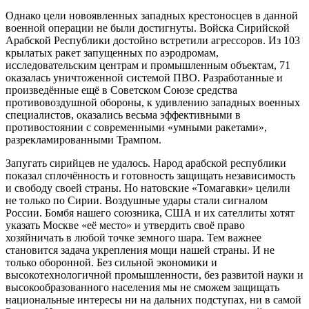
Однако цели новоявленных западных крестоносцев в данной
военной операции не были достигнуты. Войска Сирийской
Арабской Республики достойно встретили агрессоров. Из 103
крылатых ракет запущенных по аэродромам,
исследовательским центрам и промышленным объектам, 71
оказалась уничтоженной системой ПВО. Разработанные и
произведённые ещё в Советском Союзе средства
противовоздушной обороны, к удивлению западных военных
специалистов, оказались весьма эффективными в
противостоянии с современными «умными ракетами»,
разрекламированными Трампом.
Запугать сирийцев не удалось. Народ арабской республики
показал сплочённость и готовность защищать независимость
и свободу своей страны. Но натовские «Томагавки» целили
не только по Сирии. Воздушные удары стали сигналом
России. Бомбя нашего союзника, США и их сателлиты хотят
указать Москве «её место» и утвердить своё право
хозяйничать в любой точке земного шара. Тем важнее
становится задача укрепления мощи нашей страны. И не
только оборонной. Без сильной экономики и
высокотехнологичной промышленности, без развитой науки и
высокообразованного населения мы не сможем защищать
национальные интересы ни на дальних подступах, ни в самой