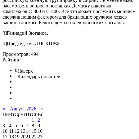
российскую военную группировку в Сирии. Не менее важно
рассмотреть вопрос о поставках Дамаску ракетных
комплексов С-300 и С-400. Всё это может послужить мощным
сдерживающим фактором для бряцающих оружием хозяев
вашингтонского Белого дома и их европейских вассалов.
[i]Геннадий Зюганов,
[i]Председатель ЦК КПРФ.
Просмотров: 494
Рейтинг:
0
Наверх
Календарь новостей
«
Август 2026
»
Пн
Вт
Ср
Чт
Пт
Сб
Вс
1
2
3
4
5
6
7
8
9
10
11
12
13
14
15
16
17
18
19
20
21
22
23