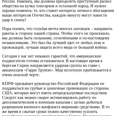
России. Наконец, мы должны преодолеть преступный раскол
общества на кучку олигархов и остальной народ. И нужно
хорошо помнить: те, кто ставит интересы личного обогащения
выше интересов Отечества, каждую минуту могут нанести
удар в спину!
Пора понять, что голубая мечта многих натовцев – направить
ракеты в сторону нашей страны. Чтобы этого не произошло,
мы должны быть сильными, сплочёнными и по-настоящему
независимыми. Это был бы лучший щит от любых атак и
провокаций, лучшая защита всего мира от большой войны.
Сегодня у нас нет никаких гарантий, что американские
поджигатели готовы остановиться. В настоящее время к
берегам Сирии направляется ударная группа во главе с
авианосцем «Гарри Трумэн». Мир вплотную приближается к
очень опасной черте.
КПРФ призывает руководство Российской Федерации не
поддаваться на грубые и циничные провокации со стороны
США, которые могут иметь непредсказуемые последствия.
Следует как можно скорее активизировать работу по
дипломатическим и военным каналам с целью добиться
разрешения военного конфликта мирными средствами. В то
же время в сжатые сроки нужно качественно усилить