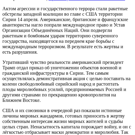
Актом агрессии и государственного террора стали ракетные
обстрелы западной коалиции во главе с США территории
Сирии 14 апреля. Американские, британские и французские
авантюристы нагло попрали международное право и Устав
Организации Объединённых Наций. Они подвергли
ракетным и бомбовым ударам территорию суверенного
государства, находящегося на переднем крае борьбы с
международным терроризмом. В результате есть жертвы и
есть разрушения.
Утративший чувство реальности американский президент
Трамп отдал приказ об уничтожении объектов военной и
гражданской инфраструктуры в Сирии. Тем самым
осуществлялась демонстративная акция с целью поставить на
колени свободолюбивый сирийский народ и растоптать
плоды миролюбивых усилий, предпринимаемых Россией и
другими странами по прекращению кровопролития на
Ближнем Востоке.
США и их союзники в очередной раз показали истинные
личины мировых жандармов, готовых приносить в жертву
собственным интересам жизни мирных жителей и судьбы
целых стран. Ненасытность капитала порождает войну, и он с
лёгкостью отбрасывает маски демократии и миролюбия. Так