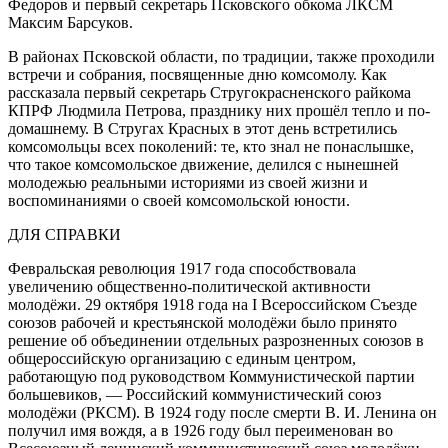
Федоров и первый секретарь Псковского обкома ЛКСМ
Максим Барсуков.
В районах Псковской области, по традиции, также проходили
встречи и собрания, посвященные дню комсомолу. Как
рассказала первый секретарь Стругокрасненского райкома
КПРФ Людмила Петрова, празднику них прошёл тепло и по-
домашнему. В Стругах Красных в этот день встретились
комсомольцы всех поколений: те, кто знал не понаслышке,
что такое комсомольское движение, делился с нынешней
молодежью реальными историями из своей жизни и
воспоминаниями о своей комсомольской юности.
ДЛЯ СПРАВКИ
Февральская революция 1917 года способствовала
увеличению общественно-политической активности
молодёжи. 29 октября 1918 года на I Всероссийском Съезде
союзов рабочей и крестьянской молодёжи было принято
решение об объединении отдельных разрозненных союзов в
общероссийскую организацию с единым центром,
работающую под руководством Коммунистической партии
большевиков, — Российский коммунистический союз
молодёжи (РКСМ). В 1924 году после смерти В. И. Ленина он
получил имя вождя, а в 1926 году был переименован во