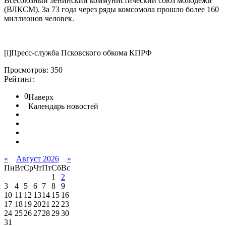
Всесоюзный ленинский коммунистический союз молодёжи
(ВЛКСМ). За 73 года через ряды комсомола прошло более 160
миллионов человек.
[i]Пресс-служба Псковского обкома КПРФ
Просмотров: 350
Рейтинг:
0
Наверх
Календарь новостей
«
Август 2026
»
Пн
Вт
Ср
Чт
Пт
Сб
Вс
1
2
3
4
5
6
7
8
9
10
11
12
13
14
15
16
17
18
19
20
21
22
23
24
25
26
27
28
29
30
31