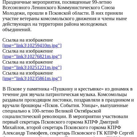
Праздничные мероприятия, посвященные 99-летию
Всесоюзного Ленинского Коммунистического Союза
Молодежи, прошли в Псковской области. В них приняли
участие ветераны комсомольского движения и члены ныне
действующих на территории района молодежных
объединений.
Ссылка на изображение
[img="link3\10259410m.jpg"]
Ссылка на изображение
[img="link3\10276821m.jpg"]
Ссылка на изображение
[img="link3\10251221m.jpg"]
Ссылка на изображение
[img="link3\10235861m.jpg"]
В Пскове у памятника «Пушкину и крестьянке» из динамик в
течение дня звучала патриотическая музыка. Комсомольцы
раздавали проходящим листовки, поздравляли в праздником и
вручали брошюры «Псков. События. Улицы», выпушенные
специально к 100-летию Великой Октябрьской
социалистической революции. В мероприятии участвовали
первый секретарь Псковского горкома КПРФ Дмитрий
Михайлов, второй секретарь Псковского горкома КПРФ
Александр Тимофеев, секретарь Псковского ГК КПРФ Сергей