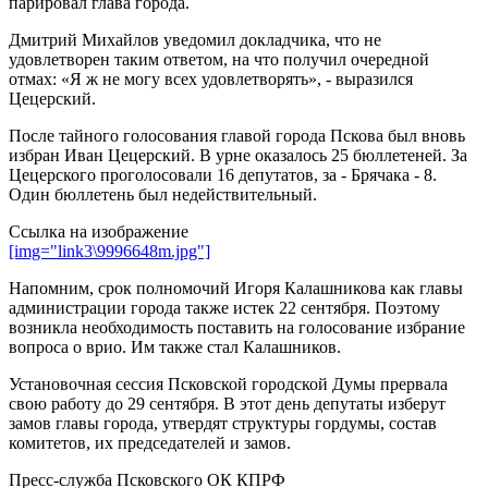
парировал глава города.
Дмитрий Михайлов уведомил докладчика, что не
удовлетворен таким ответом, на что получил очередной
отмах: «Я ж не могу всех удовлетворять», - выразился
Цецерский.
После тайного голосования главой города Пскова был вновь
избран Иван Цецерский. В урне оказалось 25 бюллетеней. За
Цецерского проголосовали 16 депутатов, за - Брячака - 8.
Один бюллетень был недействительный.
Ссылка на изображение
[img="link3\9996648m.jpg"]
Напомним, срок полномочий Игоря Калашникова как главы
администрации города также истек 22 сентября. Поэтому
возникла необходимость поставить на голосование избрание
вопроса о врио. Им также стал Калашников.
Установочная сессия Псковской городской Думы прервала
свою работу до 29 сентября. В этот день депутаты изберут
замов главы города, утвердят структуры гордумы, состав
комитетов, их председателей и замов.
Пресс-служба Псковского ОК КПРФ