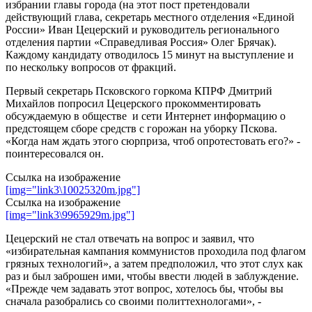
избрании главы города (на этот пост претендовали
действующий глава, секретарь местного отделения «Единой
России» Иван Цецерский и руководитель регионального
отделения партии «Справедливая Россия» Олег Брячак).
Каждому кандидату отводилось 15 минут на выступление и
по нескольку вопросов от фракций.
Первый секретарь Псковского горкома КПРФ Дмитрий
Михайлов попросил Цецерского прокомментировать
обсуждаемую в обществе и сети Интернет информацию о
предстоящем сборе средств с горожан на уборку Пскова.
«Когда нам ждать этого сюрприза, чтоб опротестовать его?» -
поинтересовался он.
Ссылка на изображение
[img="link3\10025320m.jpg"]
Ссылка на изображение
[img="link3\9965929m.jpg"]
Цецерский не стал отвечать на вопрос и заявил, что
«избирательная кампания коммунистов проходила под флагом
грязных технологий», а затем предположил, что этот слух как
раз и был заброшен ими, чтобы ввести людей в заблуждение.
«Прежде чем задавать этот вопрос, хотелось бы, чтобы вы
сначала разобрались со своими политтехнологами», -