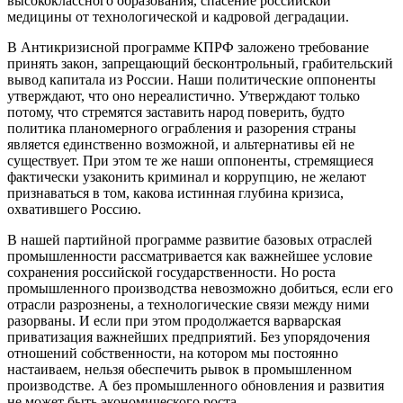
высококлассного образования, спасение российской
медицины от технологической и кадровой деградации.
В Антикризисной программе КПРФ заложено требование
принять закон, запрещающий бесконтрольный, грабительский
вывод капитала из России. Наши политические оппоненты
утверждают, что оно нереалистично. Утверждают только
потому, что стремятся заставить народ поверить, будто
политика планомерного ограбления и разорения страны
является единственно возможной, и альтернативы ей не
существует. При этом те же наши оппоненты, стремящиеся
фактически узаконить криминал и коррупцию, не желают
признаваться в том, какова истинная глубина кризиса,
охватившего Россию.
В нашей партийной программе развитие базовых отраслей
промышленности рассматривается как важнейшее условие
сохранения российской государственности. Но роста
промышленного производства невозможно добиться, если его
отрасли разрознены, а технологические связи между ними
разорваны. И если при этом продолжается варварская
приватизация важнейших предприятий. Без упорядочения
отношений собственности, на котором мы постоянно
настаиваем, нельзя обеспечить рывок в промышленном
производстве. А без промышленного обновления и развития
не может быть экономического роста.