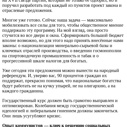
на XVII съезде партии, который не только её одобрил, но и
поручил разработать под каждый из пунктов проект закона и
отраслевые предложения.
Многое уже готово. Сейчас наша задача — максимально
мобилизовать все силы для того, чтобы общественное мнение
поддержало эту программу. На мой взгляд, она просто
стучится во все двери и окна. Сформировать большой бюджет
вполне возможно, но для этого надо принять внесённые нами
законы: о национализации минерально-сырьевой базы и
ключевых отраслей производства, о введении госмонополии
на спиртоводочную промышленность и табак и о
прогрессивной шкале налогов для богатых.
Уже сегодня эти предложения можно вынести на народный
референдум. И, уверяю вас, 90 процентов граждан их
поддержат, прекрасно понимая, что национальные богатства
будут работать не на кучку упырей, не на олигархию, а на
каждого гражданина.
Государственный курс должен быть грамотно выправлен и
оптимизирован. Колебания между государственнической
идеологией и либеральным гниением должны закончиться.
Они лишь усугубляют кризис.
Опыт коммунистов — ключ к решению социальных