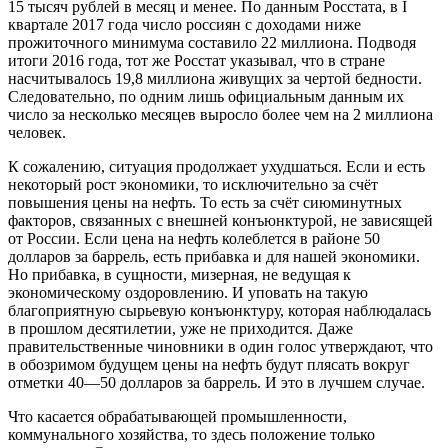
15 тысяч рублей в месяц и менее. По данным Росстата, в I
квартале 2017 года число россиян с доходами ниже
прожиточного минимума составило 22 миллиона. Подводя
итоги 2016 года, тот же Росстат указывал, что в стране
насчитывалось 19,8 миллиона живущих за чертой бедности.
Следовательно, по одним лишь официальным данным их
число за несколько месяцев выросло более чем на 2 миллиона
человек.
К сожалению, ситуация продолжает ухудшаться. Если и есть
некоторый рост экономики, то исключительно за счёт
повышения цены на нефть. То есть за счёт сиюминутных
факторов, связанных с внешней конъюнктурой, не зависящей
от России. Если цена на нефть колеблется в районе 50
долларов за баррель, есть прибавка и для нашей экономики.
Но прибавка, в сущности, мизерная, не ведущая к
экономическому оздоровлению. И уповать на такую
благоприятную сырьевую конъюнктуру, которая наблюдалась
в прошлом десятилетии, уже не приходится. Даже
правительственные чиновники в один голос утверждают, что
в обозримом будущем цены на нефть будут плясать вокруг
отметки 40—50 долларов за баррель. И это в лучшем случае.
Что касается обрабатывающей промышленности,
коммунального хозяйства, то здесь положение только