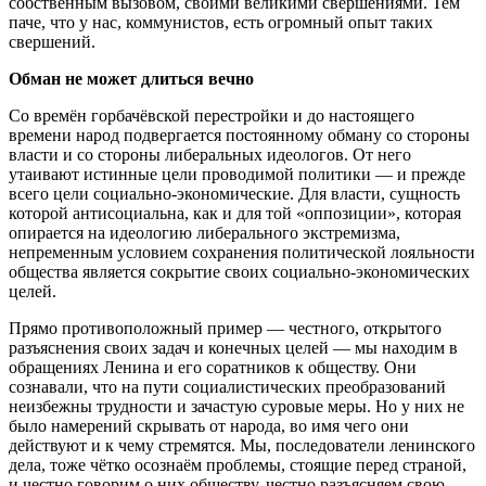
собственным вызовом, своими великими свершениями. Тем
паче, что у нас, коммунистов, есть огромный опыт таких
свершений.
Обман не может длиться вечно
Со времён горбачёвской перестройки и до настоящего
времени народ подвергается постоянному обману со стороны
власти и со стороны либеральных идеологов. От него
утаивают истинные цели проводимой политики — и прежде
всего цели социально-экономические. Для власти, сущность
которой антисоциальна, как и для той «оппозиции», которая
опирается на идеологию либерального экстремизма,
непременным условием сохранения политической лояльности
общества является сокрытие своих социально-экономических
целей.
Прямо противоположный пример — честного, открытого
разъяснения своих задач и конечных целей — мы находим в
обращениях Ленина и его соратников к обществу. Они
сознавали, что на пути социалистических преобразований
неизбежны трудности и зачастую суровые меры. Но у них не
было намерений скрывать от народа, во имя чего они
действуют и к чему стремятся. Мы, последователи ленинского
дела, тоже чётко осознаём проблемы, стоящие перед страной,
и честно говорим о них обществу, честно разъясняем свою