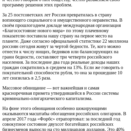
программу решения этих проблем.
За 25 постсоветских лет Россия превратилась в страну
вопиющего социального и имущественного неравенства. В
своём прошлогоднем докладе международная организация
«Благосостояние нового мира» по этому плачевному
показателю поставила нашу страну на первое место на
планете. Даже согласно официальной статистике 22 миллиона
россиян сегодня живут за чертой бедности. Те, кого можно
отнести к числу нищих, бедняков или балансирующих на
грани бедности, составляют три четверти российского
населения. За последние два года реальные доходы наших
граждан сократились в среднем на 13%. Если же говорить о
покупательной способности рубля, то она за прошедшие 10
лет снизилась в 2,5 раза.
Массовое обнищание — вот важнейшая и самая
красноречивая примета утвердившейся в России системы
криминально-олигархического капитализма.
На фоне этого обнищания особенно шокирующими
оказываются масштабы обогащения российских олигархов. В
апреле 2017 года «Форбс» отрапортовал: за последний год
совокупное состояние двухсот богатейших российских
бизнесменов выросло на сто миллиардов долларов. Это 40%