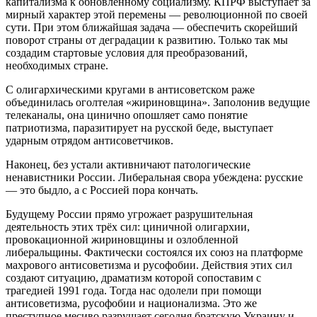
капитализма к обновлённому социализму. КПРФ выступает за
мирный характер этой перемены — революционной по своей
сути. При этом ближайшая задача — обеспечить скорейший
поворот страны от деградации к развитию. Только так мы
создадим стартовые условия для преобразований,
необходимых стране.
С олигархическими кругами в антисоветском раже
объединилась оголтелая «жириновщина». Заполонив ведущие
телеканалы, она цинично опошляет само понятие
патриотизма, паразитирует на русской беде, выступает
ударным отрядом антисоветчиков.
Наконец, без устали активничают патологические
ненавистники России. Либеральная свора убеждена: русские
— это быдло, а с Россией пора кончать.
Будущему России прямо угрожает разрушительная
деятельность этих трёх сил: циничной олигархии,
провокационной жириновщины и озлобленной
либеральщины. Фактически состоялся их союз на платформе
махрового антисоветизма и русофобии. Действия этих сил
создают ситуацию, драматизм которой сопоставим с
трагедией 1991 года. Тогда нас одолели при помощи
антисоветизма, русофобии и национализма. Это же
преступное месиво разрушает сегодня братскую Украину и