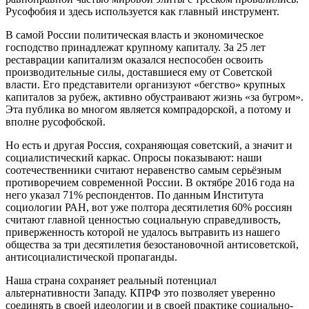
Русофобия и здесь используется как главный инструмент.
В самой России политическая власть и экономическое
господство принадлежат крупному капиталу. За 25 лет
реставрации капитализм оказался неспособен освоить
производительные силы, доставшиеся ему от Советской
власти. Его представители организуют «бегство» крупных
капиталов за рубеж, активно обустраивают жизнь «за бугром».
Эта публика во многом является компрадорской, а потому и
вполне русофобской.
Но есть и другая Россия, сохраняющая советский, а значит и
социалистический каркас. Опросы показывают: наши
соотечественники считают неравенство самым серьёзным
противоречием современной России. В октябре 2016 года на
него указал 71% респондентов. По данным Института
социологии РАН, вот уже полтора десятилетия 60% россиян
считают главной ценностью социальную справедливость,
приверженность которой не удалось вытравить из нашего
общества за три десятилетия безостановочной антисоветской,
антисоциалистической пропаганды.
Наша страна сохраняет реальный потенциал
альтернативности Западу. КПРФ это позволяет уверенно
соединять в своей идеологии и в своей практике социально-