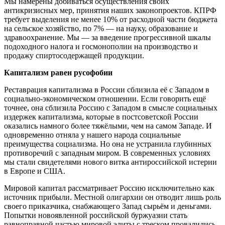
Мы намерены добиваться осуществления своих
антикризисных мер, принятия наших законопроектов. КПРФ
требует выделения не менее 10% от расходной части бюджета
на сельское хозяйство, по 7% — на науку, образование и
здравоохранение. Мы — за введение прогрессивной шкалы
подоходного налога и госмонополии на производство и
продажу спиртосодержащей продукции.
Капитализм равен русофобии
Реставрация капитализма в России сблизила её с Западом в
социально-экономическом отношении. Если говорить ещё
точнее, она сблизила Россию с Западом в смысле социальных
издержек капитализма, которые в постсоветской России
оказались намного более тяжёлыми, чем на самом Западе. И
одновременно отняла у нашего народа социальные
преимущества социализма. Но она не устранила глубинных
противоречий с западным миром. В современных условиях
мы стали свидетелями нового витка антироссийской истерии
в Европе и США.
Мировой капитал рассматривает Россию исключительно как
источник прибыли. Местной олигархии он отводит лишь роль
своего приказчика, снабжающего Запад сырьём и деньгами.
Попытки новоявленной российской буржуазии стать
равноправной частью мировой элиты с треском провалились.