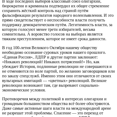
В ходе последних выборов классовый союз олигархии,
бюрократии и криминала подтвердил их общее стремление
сохранить жёсткий контроль над страной путём
фальсификации результатов народного волеизъявления. И это
прямо свидетельствует о неспособности власти получить
поддержку демократическим путём. Легитимность власти, за
которую голосуют менее трети избирателей, весьма
сомнительна. А воровство голосов на выборах является
тяжким преступлением, которое не имеет срока давности.
В год 100-летия Великого Октября нашему обществу
необходимо осознание суровых уроков нашего прошлого.
«Единая Россия», ЛДПР и другие партии заклинают:
«Никаких революций! Никаких потрясений!» Но, как
убеждает История, подлинные революции не совершаются и
не отменяются по воле партий, по желанию заговорщиков или
по заказу спецслужб. Именно этим они отличаются от своих
вульгарных имитаций — «цветных» революций. Великие
революции возникают там, где вызревают социально-
экономические условия.
Противоречия между политикой в интересах олигархии и
громадным большинством общества всё более обостряются.
Даже самые активные шаги власти на международной арене
не разрешат этой проблемы. Спасение — это переход от