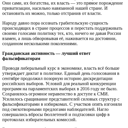
Они сами, их богатства, их власть — это прямое порождение
приватизации, насильно навязанной нашей стране. И
остановить их можно, только отстранив от власти.
Народу давно пора осознать грабительскую сущность
происходящих в стране процессов и перестать поддерживать
своими голосами политику тех, кто, ничего не давая России
взамен, а лишь обворовывая её, наживается на достоянии,
созданном несколькими поколениями.
Гражданская активность — лучший ответ
фальсификаторам
Проводя либеральный курс в экономике, власть всё больше
утверждает диктат в политике. Единый день голосования в
сентябре продолжил позорную историю дискредитации
российских выборов. Условий для реальной конкуренции
программ на парламентских выборах в 2016 году не было.
Сохранялось огромное неравенство в доступе к СМИ.
Усилилось сращивание представителей силовых структур с
фальсификаторами в избиркомах. С участков опять изгоняли
под смехотворными предлогами наблюдателей. Нагло
совершались вбросы бюллетеней и подтасовки цифр в
протоколах избирательных комиссий.