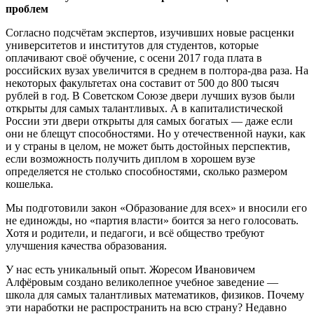
проблем
Согласно подсчётам экспертов, изучивших новые расценки
университетов и институтов для студентов, которые
оплачивают своё обучение, с осени 2017 года плата в
российских вузах увеличится в среднем в полтора-два раза. На
некоторых факультетах она составит от 500 до 800 тысяч
рублей в год. В Советском Союзе двери лучших вузов были
открыты для самых талантливых. А в капиталистической
России эти двери открыты для самых богатых — даже если
они не блещут способностями. Но у отечественной науки, как
и у страны в целом, не может быть достойных перспектив,
если возможность получить диплом в хорошем вузе
определяется не столько способностями, сколько размером
кошелька.
Мы подготовили закон «Образование для всех» и вносили его
не единожды, но «партия власти» боится за него голосовать.
Хотя и родители, и педагоги, и всё общество требуют
улучшения качества образования.
У нас есть уникальный опыт. Жоресом Ивановичем
Алфёровым создано великолепное учебное заведение —
школа для самых талантливых математиков, физиков. Почему
эти наработки не распространить на всю страну? Недавно