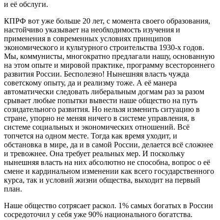
и её обслуги.
КПРФ вот уже больше 20 лет, с момента своего образования,
настойчиво указывает на необходимость изучения и
применения в современных условиях принципов
экономического и культурного строительства 1930-х годов.
Мы, коммунисты, многократно предлагали нашу, основанную
на этом опыте и мировой практике, программу всестороннего
развития России. Бесполезно! Нынешняя власть чужда
советскому опыту, да и реализму тоже. А её манера
автоматически следовать либеральным догмам раз за разом
срывает любые попытки вывести наше общество на путь
созидательного развития. Но нельзя изменить ситуацию в
стране, упорно не меняя ничего в системе управления, в
системе социальных и экономических отношений. Всё
топчется на одном месте. Тогда как время уходит, и
обстановка в мире, да и в самой России, делается всё сложнее
и тревожнее. Она требует реальных мер. И поскольку
нынешняя власть на них абсолютно не способна, вопрос о её
смене и кардинальном изменении как всего государственного
курса, так и условий жизни общества, выходит на первый
план.
Наше общество сотрясает раскол. 1% самых богатых в России
сосредоточил у себя уже 90% национального богатства.