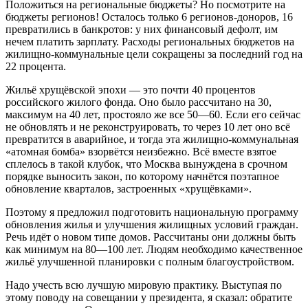
Положиться на региональные бюджеты? Но посмотрите на
бюджеты регионов! Осталось только 6 регионов-доноров, 16
превратились в банкротов: у них финансовый дефолт, им
нечем платить зарплату. Расходы региональных бюджетов на
жилищно-коммунальные цели сокращены за последний год на
22 процента.
Жильё хрущёвской эпохи — это почти 40 процентов
российского жилого фонда. Оно было рассчитано на 30,
максимум на 40 лет, простояло же все 50—60. Если его сейчас
не обновлять и не реконструировать, то через 10 лет оно всё
превратится в аварийное, и тогда эта жилищно-коммунальная
«атомная бомба» взорвётся неизбежно. Всё вместе взятое
сплелось в такой клубок, что Москва вынуждена в срочном
порядке выносить закон, по которому начнётся поэтапное
обновление кварталов, застроенных «хрущёвками».
Поэтому я предложил подготовить национальную программу
обновления жилья и улучшения жилищных условий граждан.
Речь идёт о новом типе домов. Рассчитаны они должны быть
как минимум на 80—100 лет. Людям необходимо качественное
жильё улучшенной планировки с полным благоустройством.
Надо учесть всю лучшую мировую практику. Выступая по
этому поводу на совещании у президента, я сказал: обратите