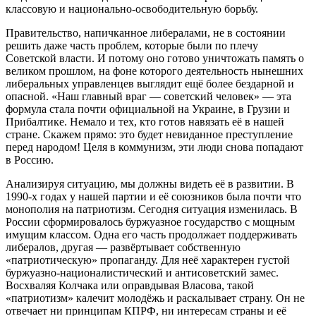
классовую и национально-освободительную борьбу.
Правительство, напичканное либералами, не в состоянии
решить даже часть проблем, которые были по плечу
Советской власти. И потому оно готово уничтожать память о
великом прошлом, на фоне которого деятельность нынешних
либеральных управленцев выглядит ещё более бездарной и
опасной. «Наш главный враг — советский человек» — эта
формула стала почти официальной на Украине, в Грузии и
Прибалтике. Немало и тех, кто готов навязать её в нашей
стране. Скажем прямо: это будет невиданное преступление
перед народом! Целя в коммунизм, эти люди снова попадают
в Россию.
Анализируя ситуацию, мы должны видеть её в развитии. В
1990-х годах у нашей партии и её союзников была почти что
монополия на патриотизм. Сегодня ситуация изменилась. В
России сформировалось буржуазное государство с мощным
имущим классом. Одна его часть продолжает поддерживать
либералов, другая — развёртывает собственную
«патриотическую» пропаганду. Для неё характерен густой
буржуазно-националистический и антисоветский замес.
Восхваляя Колчака или оправдывая Власова, такой
«патриотизм» калечит молодёжь и раскалывает страну. Он не
отвечает ни принципам КПРФ, ни интересам страны и её