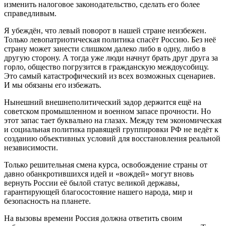
изменить налоговое законодательство, сделать его более
справедливым.
Я убеждён, что левый поворот в нашей стране неизбежен.
Только левопатриотическая политика спасёт Россию. Без неё
страну может занести слишком далеко либо в одну, либо в
другую сторону. А тогда уже люди начнут брать друг друга за
горло, общество погрузится в гражданскую междоусобицу.
Это самый катастрофический из всех возможных сценариев.
И мы обязаны его избежать.
Нынешний внешнеполитический задор держится ещё на
советском промышленном и военном запасе прочности. Но
этот запас тает буквально на глазах. Между тем экономическая
и социальная политика правящей группировки РФ не ведёт к
созданию объективных условий для восстановления реальной
независимости.
Только решительная смена курса, освобождение страны от
давно обанкротившихся идей и «вождей» могут вновь
вернуть России её былой статус великой державы,
гарантирующей благосостояние нашего народа, мир и
безопасность на планете.
На вызовы времени Россия должна ответить своим