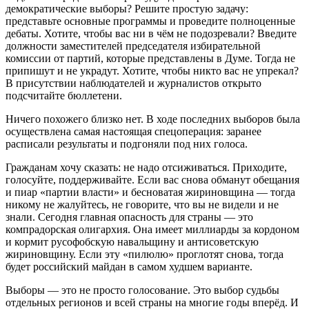
демократические выборы? Решите простую задачу:
представьте основные программы и проведите полноценные
дебаты. Хотите, чтобы вас ни в чём не подозревали? Введите
должности заместителей председателя избирательной
комиссии от партий, которые представлены в Думе. Тогда не
припишут и не украдут. Хотите, чтобы никто вас не упрекал?
В присутствии наблюдателей и журналистов открыто
подсчитайте бюллетени.
Ничего похожего близко нет. В ходе последних выборов была
осуществлена самая настоящая спецоперация: заранее
расписали результаты и подгоняли под них голоса.
Гражданам хочу сказать: не надо отсиживаться. Приходите,
голосуйте, поддерживайте. Если вас снова обманут обещания
и пиар «партии власти» и бесноватая жириновщина — тогда
никому не жалуйтесь, не говорите, что вы не видели и не
знали. Сегодня главная опасность для страны — это
компрадорская олигархия. Она имеет миллиарды за кордоном
и кормит русофобскую навальщину и антисоветскую
жириновщину. Если эту «пилюлю» проглотят снова, тогда
будет российский майдан в самом худшем варианте.
Выборы — это не просто голосование. Это выбор судьбы
отдельных регионов и всей страны на многие годы вперёд. И