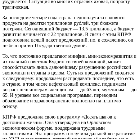
ухудшается. Ситуация во многих отраслях аховая, попросту
трагическая.
За последние четыре года страна недополучила валового
продукта на десятки триллионов рублей, три бюджета
потеряли. Сегодняшний бюджет — 13,5 триллиона, а бюджет
развития начинается с 22 триллионов. В связи с этим КПРФ
подготовила целый пакет предложений, но, к сожалению, он
не был принят Государственной думой.
То, что постоянно предлагают минфин, мин-экономразвития и
их главный советчик Кудрин со своей командой, может
способствовать лишь дальнейшему разрушению российской
экономики и страны в целом. Суть их предложений сводится
к следующему: продолжаем распродавать последнее, что есть
в стране, в том числе нефтегазовый комплекс, поднимаем
возраст пенсионерам: женщинам — до 63 лет, мужчинам — до
65. И урезаем все социальные программы, переводим
образование и здравоохранение полностью на платную
основу.
КПРФ предложила свою программу «Десять шагов к
достойной жизни». Она утверждена на Орловском
экономическом форуме, поддержана трудовыми
коллективами. Эта программа получила дальнейшее развитие