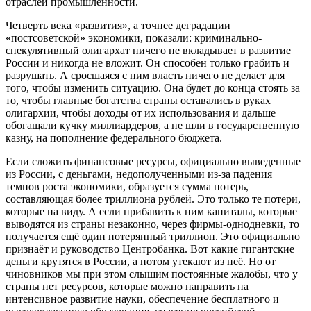
отраслей промышленности.
Четверть века «развития», а точнее деградации
«постсоветской» экономики, показали: криминально-
спекулятивный олигархат ничего не вкладывает в развитие
России и никогда не вложит. Он способен только грабить и
разрушать. А сросшаяся с ним власть ничего не делает для
того, чтобы изменить ситуацию. Она будет до конца стоять за
то, чтобы главные богатства страны оставались в руках
олигархии, чтобы доходы от их использования и дальше
обогащали кучку миллиардеров, а не шли в государственную
казну, на пополнение федерального бюджета.
Если сложить финансовые ресурсы, официально выведенные
из России, с деньгами, недополученными из-за падения
темпов роста экономики, образуется сумма потерь,
составляющая более триллиона рублей. Это только те потери,
которые на виду. А если прибавить к ним капиталы, которые
выводятся из страны незаконно, через фирмы-однодневки, то
получается ещё один потерянный триллион. Это официально
признаёт и руководство Центробанка. Вот какие гигантские
деньги крутятся в России, а потом утекают из неё. Но от
чиновников мы при этом слышим постоянные жалобы, что у
страны нет ресурсов, которые можно направить на
интенсивное развитие науки, обеспечение бесплатного и