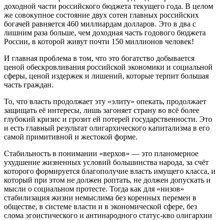
доходной части российского бюджета текущего года. В целом
же совокупное состояние двух сотен главных российских
богачей равняется 460 миллиардам долларов. Это в два с
лишним раза больше, чем доходная часть годового бюджета
России, в которой живут почти 150 миллионов человек!
И главная проблема в том, что это богатство добывается
ценой обескровливания российской экономики и социальной
сферы, ценой издержек и лишений, которые терпит большая
часть граждан.
То, что власть продолжает эту «элиту» опекать, продолжает
защищать её интересы, лишь загоняет страну во всё более
глубокий кризис и грозит ей потерей государственности. Это
и есть главный результат олигархического капитализма в его
самой примитивной и жестокой форме.
Стабильность в понимании «верхов» — это планомерное
ухудшение жизненных условий большинства народа, за счёт
которого формируется благополучие власть имущего класса, и
который при этом не должен роптать, не должен допускать и
мысли о социальном протесте. Тогда как для «низов»
стабилизация жизни немыслима без коренных перемен в
обществе, в системе власти и в экономической сфере, без
слома эгоистического и антинародного статус-кво олигархии