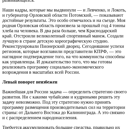
развивающихся.
Наши кадры, которые мы выдвинули — и Левченко, и Локоть,
и губернатор Орловской области Потомский, — показывают
достойные результаты. Это особо отмечалось и на съезде. Моя
родная Орловская область произвела за прошлый год 4 тонны
хлеба на человека. В два раза больше, чем Краснодарский
край. Отстроили великолепный спортивный манеж. Создали
лучшую в стране детскую хореографическую студию.
Реконструировали Пионерский дворец. Сегодняшние успехи
регионов, которые возглавили представители КПРФ, — это
наглядное подтверждение того, на что коммунисты способны
как управленцы. И доказательство того, что мы готовы
реализовать программу социально-экономического
возрождения в масштабах всей России.
Левый поворот неизбежен
Важнейшая для России задача — определить стратегию своего
развития. Ни с какими чубайсами и кудриными решить эту
задачу невозможно. Под эту стратегию нужно принять
программу размещения производительных сил на территории
страны: от Дальнего Востока до Калининграда. А это связано
и с распределением народонаселения.
Требуется аккумулировать большие средства, правильно их