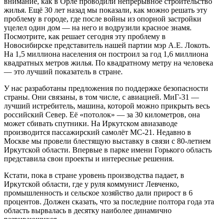
внимание, как в Орле проводили непрерывное строительство
жилья. Ещё 30 лет назад мы показали, как можно решать эту
проблему в городе, где после войны из опорной застройки
уцелел один дом — на него и водрузили красное знамя.
Посмотрите, как решает сегодня эту проблему в
Новосибирске представитель нашей партии мэр А.Е. Локоть.
На 1,5 миллиона населения он построил за год 1,6 миллиона
квадратных метров жилья. По квадратному метру на человека
— это лучший показатель в стране.
У нас разработаны предложения по поддержке безопасности
страны. Они связаны, в том числе, с авиацией. МиГ-31 —
лучший истребитель, машина, которой можно прикрыть весь
российский Север. Её «потолок» — за 30 километров, она
может сбивать спутники. На Иркутском авиазаводе
производится пассажирский самолёт МС-21. Недавно в
Москве мы провели блестящую выставку в связи с 80-летием
Иркутской области. Впервые в парке имени Горького область
представила свои проекты и интересные решения.
Кстати, пока в стране уровень производства падает, в
Иркутской области, где у руля коммунист Левченко,
промышленность и сельское хозяйство дали прирост в 6
процентов. Должен сказать, что за последние полтора года эта
область вырвалась в десятку наиболее динамично