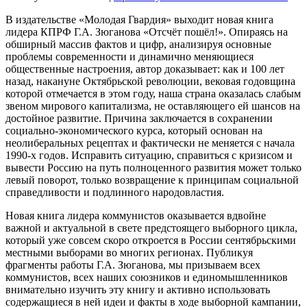
В издательстве «Молодая Гвардия» выходит новая книга
лидера КПРФ Г.А. Зюганова «Отсчёт пошёл!». Опираясь на
обширный массив фактов и цифр, анализируя основные
проблемы современности и динамично меняющиеся
общественные настроения, автор доказывает: как и 100 лет
назад, накануне Октябрьской революции, вековая годовщина
которой отмечается в этом году, наша страна оказалась слабым
звеном мирового капитализма, не оставляющего ей шансов на
достойное развитие. Причина заключается в сохранении
социально-экономического курса, который основан на
неолиберальных рецептах и фактически не меняется с начала
1990-х годов. Исправить ситуацию, справиться с кризисом и
вывести Россию на путь полноценного развития может только
левый поворот, только возвращение к принципам социальной
справедливости и подлинного народовластия.
Новая книга лидера коммунистов оказывается вдвойне
важной и актуальной в свете предстоящего выборного цикла,
который уже совсем скоро откроется в России сентябрьскими
местными выборами во многих регионах. Публикуя
фрагменты работы Г.А. Зюганова, мы призываем всех
коммунистов, всех наших союзников и единомышленников
внимательно изучить эту книгу и активно использовать
содержащиеся в ней идеи и факты в ходе выборной кампании,