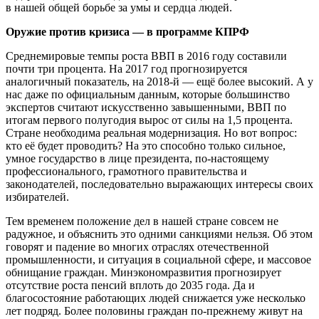
в нашей общей борьбе за умы и сердца людей.
Оружие против кризиса — в программе КПРФ
Среднемировые темпы роста ВВП в 2016 году составили
почти три процента. На 2017 год прогнозируется
аналогичный показатель, на 2018-й — ещё более высокий. А у
нас даже по официальным данным, которые большинство
экспертов считают искусственно завышенными, ВВП по
итогам первого полугодия вырос от силы на 1,5 процента.
Стране необходима реальная модернизация. Но вот вопрос:
кто её будет проводить? На это способно только сильное,
умное государство в лице президента, по-настоящему
профессионального, грамотного правительства и
законодателей, последовательно выражающих интересы своих
избирателей.
Тем временем положение дел в нашей стране совсем не
радужное, и объяснить это одними санкциями нельзя. Об этом
говорят и падение во многих отраслях отечественной
промышленности, и ситуация в социальной сфере, и массовое
обнищание граждан. Минэкономразвития прогнозирует
отсутствие роста пенсий вплоть до 2035 года. Да и
благосостояние работающих людей снижается уже несколько
лет подряд. Более половины граждан по-прежнему живут на