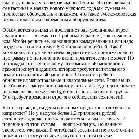
сдали супершколу в совхозе имени Ленина. Это не школа, а
фантастика! К началу нового учебного года мы сумеем её
полностью оборудовать и покажем, что такое русско-советская
школа с классным современным оборудованием.
Объём ветхого жилья за последние годы увеличился втрое,
аварийного — в семь раз. Проблема нарастает, как снежный
ком. Чтобы решить её, на жилищно-коммунальные цели надо
выделять в год минимум 600 миллиардов рублей. Такой
возможности при нынешнем бюджете нет, а принимать нашу
программу по наполнению казны правительство не хочет. Но
и откладывать эту проблему невозможно. 40 миллионов
граждан живут в зданиях, которые требуют капитального
ремонта или сноса. 40 миллионов! Гниют и требуют
обновления магистральные и квартальные сети. Если вы их
не обновите, завтра они начнут рваться, а за один день ничего
не поменяешь, даже если будут деньги, строители и трубы.
Это требует времени и строгого соблюдения технологий.
Брать с граждан, на деньги которых предлагают оплачивать
капремонт? Но у нас уже более 1,3 триллиона рублей
составляет задолженность по коммунальным платежам. И
половина из этой суммы — долги жильцов. По данным
экспертов, уже каждый четвёртый россиянин не в состоянии
оплачивать коммунальные услуги в полном объёме.