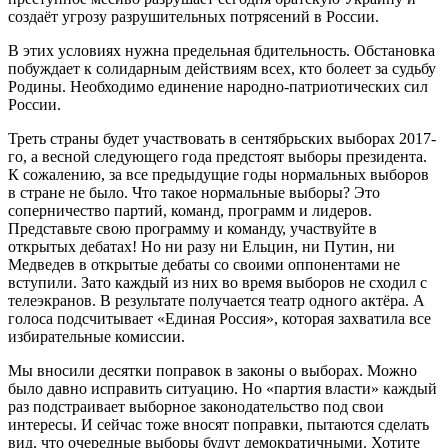
создаёт угрозу разрушительных потрясений в России.
В этих условиях нужна предельная бдительность. Обстановка
побуждает к солидарным действиям всех, кто болеет за судьбу
Родины. Необходимо единение народно-патриотических сил
России.
Треть страны будет участвовать в сентябрьских выборах 2017-
го, а весной следующего года предстоят выборы президента.
К сожалению, за все предыдущие годы нормальных выборов
в стране не было. Что такое нормальные выборы? Это
соперничество партий, команд, программ и лидеров.
Представьте свою программу и команду, участвуйте в
открытых дебатах! Но ни разу ни Ельцин, ни Путин, ни
Медведев в открытые дебаты со своими оппонентами не
вступили. Зато каждый из них во время выборов не сходил с
телеэкранов. В результате получается театр одного актёра. А
голоса подсчитывает «Единая Россия», которая захватила все
избирательные комиссии.
Мы вносили десятки поправок в законы о выборах. Можно
было давно исправить ситуацию. Но «партия власти» каждый
раз подстраивает выборное законодательство под свои
интересы. И сейчас тоже вносят поправки, пытаются сделать
вид, что очередные выборы будут демократичными. Хотите