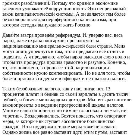
громких разоблачений. Потому что кризис в экономике
заведомо умножает её коррупционность. Это непреложный
закон капиталистической системы. А он является тем более
безоговорочным для периферийного капитализма, при
котором сегодня вынуждают жить Россию.
Давайте завтра проведём референдум. И, уверяю вас, весь
народ, даже охрана олигархов, проголосуют за
национализацию минерально-сырьевой базы страны. Меня
могут опять упрекнуть в том, что я предлагаю всё отнять и
поделить. А я предлагаю, чтобы народ высказал свою волю и
чтобы эта процедура прошла грамотно и разумно. Конечно,
то, что положено, в процессе этой национализации
собственности нужно компенсировать. Но не для того, чтобы
богачи прятали эти деньги в офшорах и не платили налоги.
Таких безобразных налогов, как у нас, нигде нет. 13
процентов платят и бедняк со своей зарплаты в десять тысяч
рублей, и богач с миллиардных доходов. Мы пять раз вносили
законопроекты о введении прогрессивной шкалы налогов.
Многие наши оппоненты по ним не голосовали ни «за», ни
«против». Воздерживались. Боятся показать, что отвергают
меры, за которые выступает абсолютное большинство
граждан. Но и поддержать такие меры тоже не желают.
Однако жизнь всё равно заставит идти этим путём, заставит