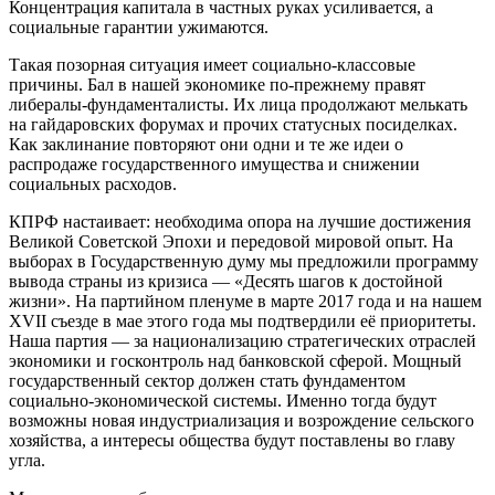
Концентрация капитала в частных руках усиливается, а
социальные гарантии ужимаются.
Такая позорная ситуация имеет социально-классовые
причины. Бал в нашей экономике по-прежнему правят
либералы-фундаменталисты. Их лица продолжают мелькать
на гайдаровских форумах и прочих статусных посиделках.
Как заклинание повторяют они одни и те же идеи о
распродаже государственного имущества и снижении
социальных расходов.
КПРФ настаивает: необходима опора на лучшие достижения
Великой Советской Эпохи и передовой мировой опыт. На
выборах в Государственную думу мы предложили программу
вывода страны из кризиса — «Десять шагов к достойной
жизни». На партийном пленуме в марте 2017 года и на нашем
XVII съезде в мае этого года мы подтвердили её приоритеты.
Наша партия — за национализацию стратегических отраслей
экономики и госконтроль над банковской сферой. Мощный
государственный сектор должен стать фундаментом
социально-экономической системы. Именно тогда будут
возможны новая индустриализация и возрождение сельского
хозяйства, а интересы общества будут поставлены во главу
угла.