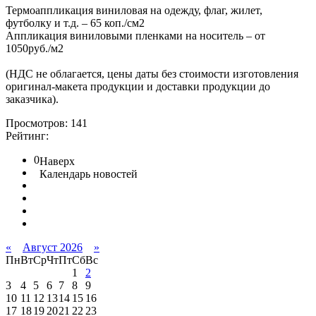
Термоаппликация виниловая на одежду, флаг, жилет,
футболку и т.д. – 65 коп./см2
Аппликация виниловыми пленками на носитель – от
1050руб./м2
(НДС не облагается, цены даты без стоимости изготовления
оригинал-макета продукции и доставки продукции до
заказчика).
Просмотров: 141
Рейтинг:
0
Наверх
Календарь новостей
«
Август 2026
»
Пн
Вт
Ср
Чт
Пт
Сб
Вс
1
2
3
4
5
6
7
8
9
10
11
12
13
14
15
16
17
18
19
20
21
22
23