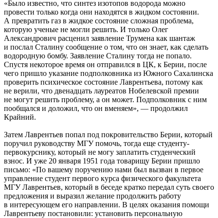
«Было известно, что синтез изотопов водорода можно
провести только когда они находятся в жидком состоянии.
А превратить газ в жидкое состояние сложная проблема,
которую ученые не могли решить. И только Олег
Александрович расценил заявление Трумена как шантаж
и послал Сталину сообщение о том, что он знает, как сделать
водородную бомбу. Заявление Сталину тогда не попало.
Спустя некоторое время он отправился в ЦК, к Берии, после
чего пришло указание подполковника из Южного Сахалинска
проверить психическое состояние Лаврентьева, потому как
не верили, что двенадцать лауреатов Нобелевской премии
не могут решить проблему, а он может. Подполковник с ним
пообщался и доложил, что он вменяем», — продолжил
Крайний.
Затем Лаврентьев попал под покровительство Берии, который
поручил руководству МГУ помочь, тогда еще студенту-
первокурснику, который не могу заплатить студенческий
взнос. И уже 20 января 1951 года товарищу Берии пришло
письмо: «По вашему поручению нами был вызван в первое
управление студент первого курса физического факультета
МГУ Лаврентьев, который в беседе кратко передал суть своего
предложения и выразил желание продолжить работу
в интересующем его направлении. В целях оказания помощи
Лаврентьеву постановили: установить персональную