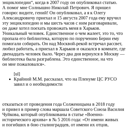
энциклопедии“, когда в 2007 году он опубликовал статью.
А помог мне Солнышно Николай Петрович. Я пришел
говорю: видите, гений! Он опубликовал, а я к Олегу
Александровичу приехал и 15 августа 2007 года ему вручил
эту энциклопедию и мы шесть часов с ним разговаривали,
он даже хотел поехать провожать меня в Харьков.
Уникальный человек. Единственное о чем жалеет, это то, что
пропала его библиотека, которую по поручению Берии ему
помогали собирать. Он над Москвой-рекой встречал рассвет,
любил работать, а приехал в Харьков и оказался в комнате, где
двенадцать человек было. Через два дня вернулся в Москву —
библиотека была разграблена. Это единственное, на что
он мне пожаловался».
[ul]
Крайний М.М. рассказал, что на Пленуме ЦС РУСО
завил и о необходимости
отказаться от проведения года Солженицына в 2018 году
и привел в пример слова маршала Советского Союза Василия
Чуйкова, который опубликованы в статье «Военно-
исторического архива» в № 5 2016 года: «От имени живых
и погибших в бою сталинградцев, от имени их отцов,