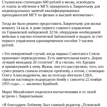
Сталинскую стипендию 600 рублей в месяц, освободить
от платы за обучение в МГУ, прикрепить к Лаврентьеву для
индивидуальных занятий квалифицированных
преподавателей МГУ по физике и высшей математике».
Тогда же было решено предоставить Лаврентьеву для жилья
комнату 14 кв.м. в доме первого главного управления
по Горьковской набережной 32/34, оборудовав необходимой
мебелью и научно-технической библиотекой и выдать за счет
первого управления единовременное пособие 3 тысячи
рублей.
«Это невероятный случай, когда маршал Советского Союза
принимает первокурсника. Есть замечательная книга „Берия
лучший менеджер 20 столетия“. И я считаю, что Хрущев
и примкнувший к нему Жуков, они его расстреляли, того, кто
сумел решить сначала атомную проблему, а потом, с помощью
Олега Александровича, мы на полгода обогнали США,
сбросив настоящую водородную бомбу с самолета 22 ноября
1955 года», — заключил Крайний.
Марат Михайлович поделился впечатлениями и от своей
встречи с Лаврентьевым:
«Я благодарен Лобачеву. Был главный редактор „Псковской