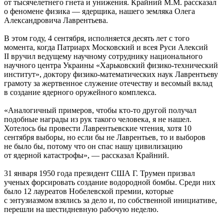
от тысячелетнего гнета и унижения. Крайний М.М. рассказал
о феномене физика — ядерщика, нашего земляка Олега
Александровича Лаврентьева.
В этом году, 4 сентября, исполняется десять лет с того
момента, когда Патриарх Московский и всея Руси Алексий
II вручил ведущему научному сотруднику национального
научного центра Украины «Харьковский физико-технический
институт», доктору физико-математических наук Лаврентьеву
грамоту за жертвенное служение отечеству и весомый вклад
в создание ядерного оружейного комплекса.
«Аналогичный примеров, чтобы кто-то другой получал
подобные награды из рук такого человека, я не нашел.
Хотелось бы провести Лаврентьевские чтения, хотя 10
сентября выборы, но если бы не Лаврентьев, то и выборов
не было бы, потому что он спас нашу цивилизацию
от ядерной катастрофы», — рассказал Крайний.
31 января 1950 года президент США Г. Трумен призвал
ученых форсировать создание водородной бомбы. Среди них
было 12 лауреатов Нобелевской премии, которые
с энтузиазмом взялись за дело и, по собственной инициативе,
перешли на шестидневную рабочую неделю.