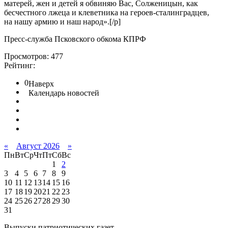
матерей, жен и детей я обвиняю Вас, Солженицын, как
бесчестного лжеца и клеветника на героев-сталинградцев,
на нашу армию и наш народ».[/p]
Пресс-служба Псковского обкома КПРФ
Просмотров: 477
Рейтинг:
0
Наверх
Календарь новостей
«
Август 2026
»
Пн
Вт
Ср
Чт
Пт
Сб
Вс
1
2
3
4
5
6
7
8
9
10
11
12
13
14
15
16
17
18
19
20
21
22
23
24
25
26
27
28
29
30
31
Выпуски патриотических газет