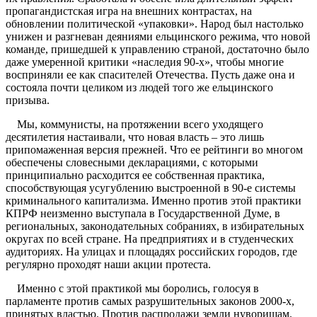
пропагандистская игра на внешних контрастах, на
обновлении политической «упаковки». Народ был настолько
унижен и разгневан деяниями ельцинского режима, что новой
команде, пришедшей к управлению страной, достаточно было
даже умеренной критики «наследия 90-х», чтобы многие
восприняли ее как спасителей Отечества. Пусть даже она и
состояла почти целиком из людей того же ельцинского
призыва.
Мы, коммунисты, на протяжении всего уходящего
десятилетия настаивали, что новая власть – это лишь
припомаженная версия прежней. Что ее рейтинги во многом
обеспечены словесными декларациями, с которыми
принципиально расходится ее собственная практика,
способствующая усугублению выстроенной в 90-е системы
криминального капитализма. Именно против этой практики
КПРФ неизменно выступала в Государственной Думе, в
региональных, законодательных собраниях, в избирательных
округах по всей стране. На предприятиях и в студенческих
аудиториях. На улицах и площадях российских городов, где
регулярно проходят наши акции протеста.
Именно с этой практикой мы боролись, голосуя в
парламенте против самых разрушительных законов 2000-х,
принятых властью. Против распродажи земли нуворишам.