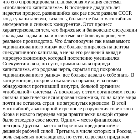
что его спровоцировала планомерная мутация системы
«глобального капитализма». В последние двадцать лет
нарастал процесс, развившийся как раз после развала СССР,
когда у капитализма, казалось, больше не было масштабных
альтернатив и сильных конкурентов. Этот процесс
характеризовался тем, что биржевые и банковские спекуляции
с каждым годом играли в системе все большую роль, чем
реальное производство. Что благополучие так называемого
«цивилизованного мира» все больше опиралось на центры
спекулятивного капитала, а не на его реальный вклад в
мировую экономику, который постепенно уменьшался.
Спекулятивная и, по сути, криминальная природа
капитализма, его родовая черта, скрытая под покровом
«цивилизованного рынка», все больше давала о себе знать. В
конце концов, покровы оказались сорваны, и за ними
обнаружился прогнивший изнутри, больной организм
«глобальной» системы. А поскольку с этим организмом тесно
связана практически вся мировая экономика, то на карте мира
почти не осталось стран, не затронутых кризисом. В этой
масштабной, авантюрной игре после разрушения советского
блока и нового передела мира практически каждой стране
было отведено свое место. Одним – место финансовых
центров. Другим – место «сборочных предприятий» с
дешевой рабочей силой. Третьим, в числе которых и Россия, –
роль сырьевых поставщиков, по сути, сырьевых придатков,