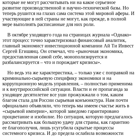
которые не могут рассчитывать ни на какое серьезное
развитие производственной и научно-технической базы. Но
теперь рушится на глазах сама система этой мировой аферы. И
участвующие в ней страны не могут, как прежде, в полной
мере выполнять расписанные для них роли.
В октябре уходящего года на страницах журнала «Однако»
этот процесс точно характеризовал финансовый аналитик,
главный экономист инвестиционной компании Ай Ти Инвест
Сергей Егишянц. Он отмечал, что «рыночная экономика,
предоставленная самой себе, монополизируется и
разбалансируется – что и порождает кризисы».
Но ведь эта же характеристика, – только уже с поправкой на
криминально-сырьевую специфику экономики и на
коррупционную модель управления, – полностью применима
и к внутрироссийской ситуации. Власти и ее пропаганда за
уходящее десятилетие все уши прожужжали о том, каким
благом стала для России сырьевая конъюнктура. Нам почти
официально объявляли, что теперь мы имеем счастье жить в
«сырьевой империи», которой заведомо гарантировано
процветание и изобилие. Но ситуация, которую предлагалось
рассматривать как большую удачу для страны, как гарантию
ее благополучия, лишь усугубила скрытые процессы
системного кризиса. И до предела ослабила возможности