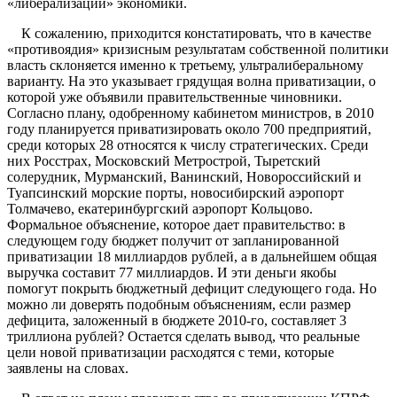
«либерализации» экономики.
К сожалению, приходится констатировать, что в качестве
«противоядия» кризисным результатам собственной политики
власть склоняется именно к третьему, ультралиберальному
варианту. На это указывает грядущая волна приватизации, о
которой уже объявили правительственные чиновники.
Согласно плану, одобренному кабинетом министров, в 2010
году планируется приватизировать около 700 предприятий,
среди которых 28 относятся к числу стратегических. Среди
них Росстрах, Московский Метрострой, Тыретский
солерудник, Мурманский, Ванинский, Новороссийский и
Туапсинский морские порты, новосибирский аэропорт
Толмачево, екатеринбургский аэропорт Кольцово.
Формальное объяснение, которое дает правительство: в
следующем году бюджет получит от запланированной
приватизации 18 миллиардов рублей, а в дальнейшем общая
выручка составит 77 миллиардов. И эти деньги якобы
помогут покрыть бюджетный дефицит следующего года. Но
можно ли доверять подобным объяснениям, если размер
дефицита, заложенный в бюджете 2010-го, составляет 3
триллиона рублей? Остается сделать вывод, что реальные
цели новой приватизации расходятся с теми, которые
заявлены на словах.