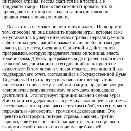
интересов страны, Россия скатится не в третий, а в
тридевятый мир». Нам остается констатировать, что за
прошедшие с тех пор полгода ситуация нисколько не
продвинулась в лучшую сторону.
Всего этого не может не понимать и власть. Но вопрос в
том, способна ли она изменить правила игры, которые сама
же установила в ущерб интересам страны? Нереализуемость
собственных деклараций в рамках нынешней системы для
власти, разумеется, очевидна. С внятной и действенной
программой, которую предлагает левая оппозиция, власть
тоже знакома. Других программ вывода страны из кризиса и
реальной модернизации на сегодняшний день просто не
существует. В том числе и у правительства, что лишний раз
подтвердил его отчет, состоявшийся в Государственной Думе
16 декабря. По сути, перед властью стоит выбор. Либо
опереться на программу левой оппозиции, представляющую
альтернативу разрушительному опыту двух прошедших
десятилетий. Это потребует принципиальной смены курса.
Либо пытаться удерживаться в рамках сложившейся системы,
рассчитывая, что кризис рассосется сам собой, что его можно
переждать и «заговорить» громкими декларациями. Это
чревато катастрофой, потерей страны. Наконец, третий
вариант, еще более опасный: направить вектор социально-
экономической политики в сторону еще большей