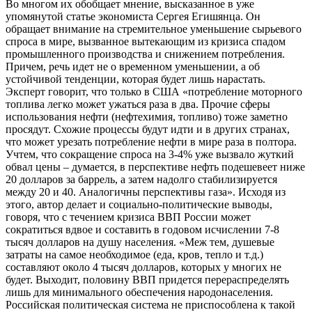
Во многом их обобщает мнение, высказанное в уже
упомянутой статье экономиста Сергея Егишянца. Он
обращает внимание на стремительное уменьшение сырьевого
спроса в мире, вызванное вытекающим из кризиса спадом
промышленного производства и снижением потребления.
Причем, речь идет не о временном уменьшении, а об
устойчивой тенденции, которая будет лишь нарастать.
Эксперт говорит, что только в США «потребление моторного
топлива легко может ужаться раза в два. Прочие сферы
использования нефти (нефтехимия, топливо) тоже заметно
просядут. Схожие процессы будут идти и в других странах,
что может урезать потребление нефти в мире раза в полтора.
Учтем, что сокращение спроса на 3-4% уже вызвало жуткий
обвал цены – думается, в перспективе нефть подешевеет ниже
20 долларов за баррель, а затем надолго стабилизируется
между 20 и 40. Аналогичны перспективы газа». Исходя из
этого, автор делает и социально-политические выводы,
говоря, что с течением кризиса ВВП России может
сократиться вдвое и составить в годовом исчислении 7-8
тысяч долларов на душу населения. «Меж тем, душевые
затраты на самое необходимое (еда, кров, тепло и т.д.)
составляют около 4 тысяч долларов, которых у многих не
будет. Выходит, половину ВВП придется перераспределять
лишь для минимального обеспечения народонаселения.
Российская политическая система не приспособлена к такой