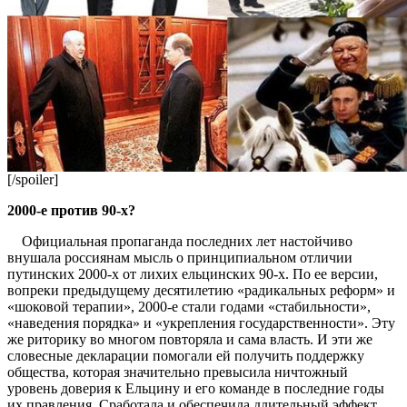
[/spoiler]
2000-е против 90-х?
Официальная пропаганда последних лет настойчиво
внушала россиянам мысль о принципиальном отличии
путинских 2000-х от лихих ельцинских 90-х. По ее версии,
вопреки предыдущему десятилетию «радикальных реформ» и
«шоковой терапии», 2000-е стали годами «стабильности»,
«наведения порядка» и «укрепления государственности». Эту
же риторику во многом повторяла и сама власть. И эти же
словесные декларации помогали ей получить поддержку
общества, которая значительно превысила ничтожный
уровень доверия к Ельцину и его команде в последние годы
их правления. Сработала и обеспечила длительный эффект