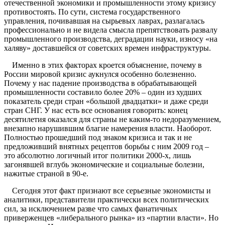
отечественной экономики и промышленности этому кризису
противостоять. По сути, система государственного
управления, почивавшая на сырьевых лаврах, разлагалась
профессионально и не видела смысла препятствовать развалу
промышленного производства, деградации науки, износу «на
халяву» доставшейся от советских времен инфраструктуры.
Именно в этих факторах кроется объяснение, почему в
России мировой кризис аукнулся особенно болезненно.
Почему у нас падение производства в обрабатывающей
промышленности составило более 20% – один из худших
показатель среди стран «большой двадцатки» и даже среди
стран СНГ. У нас есть все основания говорить: конец
десятилетия оказался для страны не каким-то недоразумением,
внезапно нарушившим благие намерения власти. Наоборот.
Полностью прошедший под знаком кризиса и так и не
предложивший внятных рецептов борьбы с ним 2009 год –
это абсолютно логичный итог политики 2000-х, лишь
загонявшей вглубь экономические и социальные болезни,
нажитые страной в 90-е.
Сегодня этот факт признают все серьезные экономисты и
аналитики, представители практически всех политических
сил, за исключением разве что самых фанатичных
приверженцев «либерального рынка» из «партии власти». Но