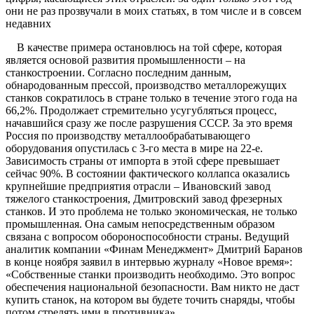
они не раз прозвучали в моих статьях, в том числе и в совсем
недавних
В качестве примера остановлюсь на той сфере, которая
является основой развития промышленности – на
станкостроении. Согласно последним данным,
обнародованным прессой, производство металлорежущих
станков сократилось в стране только в течение этого года на
66,2%. Продолжает стремительно усугубляться процесс,
начавшийся сразу же после разрушения СССР. За это время
Россия по производству металлообрабатывающего
оборудования опустилась с 3-го места в мире на 22-е.
Зависимость страны от импорта в этой сфере превышает
сейчас 90%. В состоянии фактического коллапса оказались
крупнейшие предприятия отрасли – Ивановский завод
тяжелого станкостроения, Дмитровский завод фрезерных
станков. И это проблема не только экономическая, не только
промышленная. Она самым непосредственным образом
связана с вопросом обороноспособности страны. Ведущий
аналитик компании «Финам Менеджмент» Дмитрий Баранов
в конце ноября заявил в интервью журналу «Новое время»:
«Собственные станки производить необходимо. Это вопрос
обеспечения национальной безопасности. Вам никто не даст
купить станок, на котором вы будете точить снаряды, чтобы
потом стрелять ими в противника».