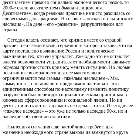
десятилетием прямого социально-экономического разбоя, то
2000-е стали десятилетием обмана и лицемерия.
Десятилетием, когда реальная практика начисто разошлась со
словесными декларациями. На словах – «отказ от ельцинского
наследия». На деле – его «развитие», разрушительное для
страны.
Сегодня власть осознает, что кризис вместе со страной
бросает и ей самой вызов, серьезность которого такова, что на
карту поставлено выживание России и политическое
выживание тех, кто ею управляет. Уже одно это не оставляет
власти возможности устраниться от необходимости каким-то
образом противостоять кризису, менять ситуацию. Но любые
позитивные возможности для нее максимально
ограничиваются тем самым «тяжелым наследием». Мы,
коммунисты, настаивали и продолжаем настаивать, что
единственным способом по-настоящему изменить политику
разрушения был переход к социалистическим принципам в
ключевых сферах экономики и социальной жизни. Но ни
десять, ни пять лет назад власть не сделала этого. И сегодня ее
«тяжелое наследие» – это уже не только наследие 90-х, но и
наследие собственной политики.
Нынешняя ситуация еще настойчивее требует: для
жизненно необходимого стране выхода из замкнутого круга