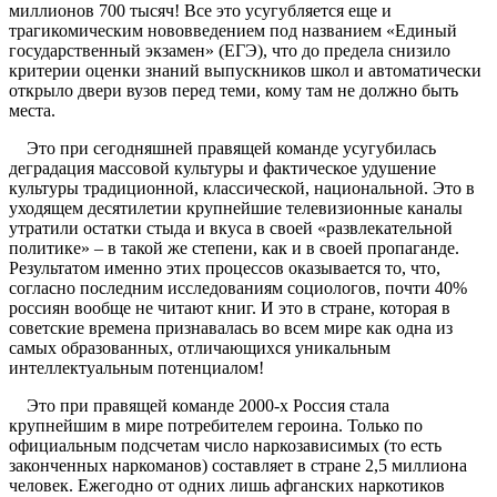
миллионов 700 тысяч! Все это усугубляется еще и
трагикомическим нововведением под названием «Единый
государственный экзамен» (ЕГЭ), что до предела снизило
критерии оценки знаний выпускников школ и автоматически
открыло двери вузов перед теми, кому там не должно быть
места.
Это при сегодняшней правящей команде усугубилась
деградация массовой культуры и фактическое удушение
культуры традиционной, классической, национальной. Это в
уходящем десятилетии крупнейшие телевизионные каналы
утратили остатки стыда и вкуса в своей «развлекательной
политике» – в такой же степени, как и в своей пропаганде.
Результатом именно этих процессов оказывается то, что,
согласно последним исследованиям социологов, почти 40%
россиян вообще не читают книг. И это в стране, которая в
советские времена признавалась во всем мире как одна из
самых образованных, отличающихся уникальным
интеллектуальным потенциалом!
Это при правящей команде 2000-х Россия стала
крупнейшим в мире потребителем героина. Только по
официальным подсчетам число наркозависимых (то есть
законченных наркоманов) составляет в стране 2,5 миллиона
человек. Ежегодно от одних лишь афганских наркотиков