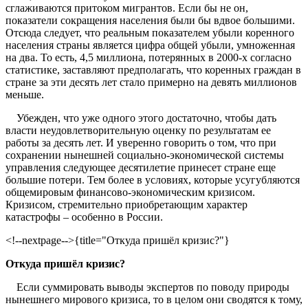
сглаживаются притоком мигрантов. Если бы не он,
показатели сокращения населения были бы вдвое большими.
Отсюда следует, что реальным показателем убыли коренного
населения страны является цифра общей убыли, умноженная
на два. То есть, 4,5 миллиона, потерянных в 2000-х согласно
статистике, заставляют предполагать, что коренных граждан в
стране за эти десять лет стало примерно на девять миллионов
меньше.
Убежден, что уже одного этого достаточно, чтобы дать
власти неудовлетворительную оценку по результатам ее
работы за десять лет. И уверенно говорить о том, что при
сохранении нынешней социально-экономической системы
управления следующее десятилетие принесет стране еще
большие потери. Тем более в условиях, которые усугубляются
общемировым финансово-экономическим кризисом.
Кризисом, стремительно приобретающим характер
катастрофы – особенно в России.
<!--nextpage-->{title="Откуда пришёл кризис?"}
Откуда пришёл кризис?
Если суммировать выводы экспертов по поводу природы
нынешнего мирового кризиса, то в целом они сводятся к тому,