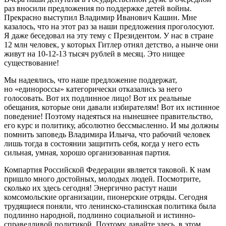
раз вносили предложения по поддержке детей войны.
Прекрасно выступил Владимир Иванович Кашин. Мне
казалось, что на этот раз за наши предложения проголосуют.
Я даже беседовал на эту тему с Президентом. У нас в стране
12 млн человек, у которых Гитлер отнял детство, а нынче они
живут на 10-12-13 тысяч рублей в месяц. Это нищее
существование!
Мы надеялись, что наше предложение поддержат,
но «единороссы» категорически отказались за него
голосовать. Вот их подлинное лицо! Вот их реальные
обещания, которые они давали избирателям! Вот их истинное
поведение! Поэтому надеяться на нынешнее правительство,
его курс и политику, абсолютно бессмысленно. И мы должны
помнить заповедь Владимира Ильича, что рабочий человек
лишь тогда в состоянии защитить себя, когда у него есть
сильная, умная, хорошо организованная партия.
Компартия Российской Федерации является таковой. К нам
пришло много достойных, молодых людей. Посмотрите,
сколько их здесь сегодня! Энергично растут наши
комсомольские организации, пионерские отряды. Сегодня
трудящиеся поняли, что ленинско-сталинская политика была
подлинно народной, подлинно социальной и истинно-
справедливой политикой. Поэтому давайте здесь, в этом