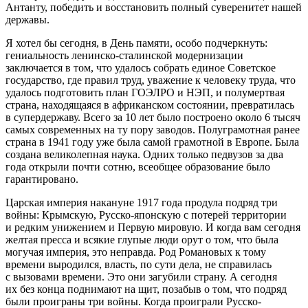
Антанту, победить и восстановить полный суверенитет нашей
державы.
Я хотел бы сегодня, в День памяти, особо подчеркнуть:
гениальность ленинско-сталинской модернизации
заключается в том, что удалось собрать единое Советское
государство, где правил труд, уважение к человеку труда, что
удалось подготовить план ГОЭЛРО и НЭП, и полумертвая
страна, находящаяся в африканском состоянии, превратилась
в супердержаву. Всего за 10 лет было построено около 6 тысяч
самых современных на ту пору заводов. Полуграмотная ранее
страна в 1941 году уже была самой грамотной в Европе. Была
создана великолепная наука. Одних только педвузов за два
года открыли почти сотню, всеобщее образование было
гарантировано.
Царская империя накануне 1917 года продула подряд три
войны: Крымскую, Русско-японскую с потерей территории
и редким унижением и Первую мировую. И когда вам сегодня
желтая пресса и всякие глупые люди орут о том, что была
могучая империя, это неправда. Род Романовых к тому
времени выродился, власть, по сути дела, не справилась
с вызовами времени. Это они загубили страну. А сегодня
их без конца поднимают на щит, позабыв о том, что подряд
были проиграны три войны. Когда проиграли Русско-