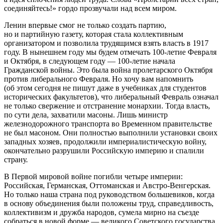
соединяйтесь!» гордо прозвучали над всем миром.
Ленин впервые смог не только создать партию,
но и партийную газету, которая стала коллективным
организатором и позволила трудящимся взять власть в 1917
году. В нынешнем году мы будем отмечать 100-летие Февраля
и Октября, в следующем году — 100-летие начала
Гражданской войны. Это была война пролетарского Октября
против либерального Февраля. Но хочу вам напомнить
(об этом сегодня не пишут даже в учебниках для студентов
исторических факультетов), что либеральный Февраль означал
не только свержение и отстранение монархии. Тогда власть,
по сути дела, захватили масоны. Лишь министр
железнодорожного транспорта во Временном правительстве
не был масоном. Они полностью выполнили установки своих
западных хозяев, продолжили империалистическую войну,
окончательно разрушили Российскую империю и спалили
страну.
В Первой мировой войне погибли четыре империи:
Российская, Германская, Оттоманская и Австро-Венгерская.
Но только наша страна под руководством большевиков, когда
в основу объединения были положены труд, справедливость,
коллективизм и дружба народов, сумела мирно на съезде
собраться в новой форме — великого Советского государства.