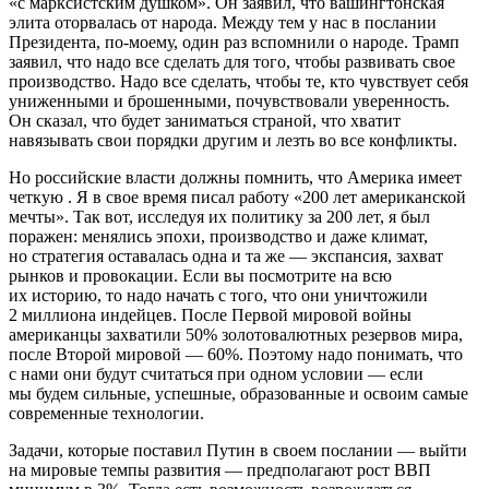
«с марксистским душком». Он заявил, что вашингтонская
элита оторвалась от народа. Между тем у нас в послании
Президента, по-моему, один раз вспомнили о народе. Трамп
заявил, что надо все сделать для того, чтобы развивать свое
производство. Надо все сделать, чтобы те, кто чувствует себя
униженными и брошенными, почувствовали уверенность.
Он сказал, что будет заниматься страной, что хватит
навязывать свои порядки другим и лезть во все конфликты.
Но российские власти должны помнить, что Америка имеет
четкую . Я в свое время писал работу «200 лет американской
мечты». Так вот, исследуя их политику за 200 лет, я был
поражен: менялись эпохи, производство и даже климат,
но стратегия оставалась одна и та же — экспансия, захват
рынков и провокации. Если вы посмотрите на всю
их историю, то надо начать с того, что они уничтожили
2 миллиона индейцев. После Первой мировой войны
американцы захватили 50% золотовалютных резервов мира,
после Второй мировой — 60%. Поэтому надо понимать, что
с нами они будут считаться при одном условии — если
мы будем сильные, успешные, образованные и освоим самые
современные технологии.
Задачи, которые поставил Путин в своем послании — выйти
на мировые темпы развития — предполагают рост ВВП