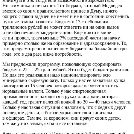
минимум в 3%. Тогда есть возможность возрождаться.
Но этим пока и не пахнет. Тот бюджет, который Медведев
вместе со своим правительством принес в Думу, ничего
общего с такой задачей не имеет и не в состоянии обеспечить
нужные темпы развития. Бюджет в 13 с небольшим
триллионов рублей не может ответить ни на один вызов
и не обеспечивает модернизацию. Еще никто в мире
ее ни провел, тратя меньше 7% расходной части на науку,
примерно столько же на образование и здравоохранение. То,
что предусмотрено в нынешнем бюджете на ближайшие три
года, это в два раза ниже потребности.
Мы предложили программу, позволяющую сформировать
бюджет в 22 — 25 трлн рублей. Это и будет бюджет развития.
Но для его реализации надо национализировать всю
минерально-сырьевую базу. Только у нас ее захватила кучка
олигархов из 15 человек, которые даже не хотят платить
нормальные налоги. Только у нас спиртоводочная
промышленность находится в руках олигархии, которая
каждый год травит паленой водкой по 30 — 40 тысяч человек.
Только у нас такая ситуация с налогами, что с бедных дерут
последние деньги, а богачи укрывают свои капиталы
в офшорах. Там же, за кордоном, они прячут своих деток,
там же у них замки, яхты и все остальное.
Вчера наши депутаты в Государственной Думе в очередной