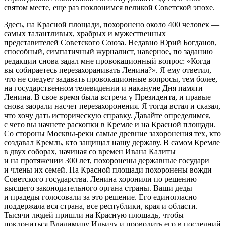
святом месте, еще раз поклонимся великой Советской эпохе.
Здесь, на Красной площади, похоронено около 400 человек —
самых талантливых, храбрых и мужественных
представителей Советского Союза. Недавно Юрий Богданов,
способный, симпатичный журналист, наверное, по заданию
редакции снова задал мне провокационный вопрос: «Когда
вы собираетесь перезахоранивать Ленина?». Я ему ответил,
что не следует задавать провокационные вопросы, тем более,
на государственном телевидении и накануне Дня памяти
Ленина. В свое время была встреча у Президента, и правые
снова заорали насчет перезахоронения. Я тогда встал и сказал,
что хочу дать историческую справку. Давайте определимся,
с чего вы начнете раскопки в Кремле и на Красной площади.
Со стороны Москвы-реки самые древние захоронения тех, кто
создавал Кремль, кто защищал нашу державу. В самом Кремле
в двух соборах, начиная со времен Ивана Калиты
и на протяжении 300 лет, похоронены державные государи
и члены их семей. На Красной площади похоронены вожди
Советского государства. Ленина хоронили по решению
высшего законодательного органа страны. Ваши деды
и прадеды голосовали за это решение. Его единогласно
поддержала вся страна, все республики, края и области.
Тысячи людей пришли на Красную площадь, чтобы
поклониться Владимиру Ильичу и проводить его в последний