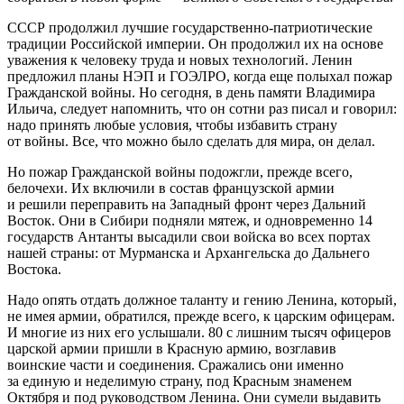
СССР продолжил лучшие государственно-патриотические
традиции Российской империи. Он продолжил их на основе
уважения к человеку труда и новых технологий. Ленин
предложил планы НЭП и ГОЭЛРО, когда еще полыхал пожар
Гражданской войны. Но сегодня, в день памяти Владимира
Ильича, следует напомнить, что он сотни раз писал и говорил:
надо принять любые условия, чтобы избавить страну
от войны. Все, что можно было сделать для мира, он делал.
Но пожар Гражданской войны подожгли, прежде всего,
белочехи. Их включили в состав французской армии
и решили переправить на Западный фронт через Дальний
Восток. Они в Сибири подняли мятеж, и одновременно 14
государств Антанты высадили свои войска во всех портах
нашей страны: от Мурманска и Архангельска до Дальнего
Востока.
Надо опять отдать должное таланту и гению Ленина, который,
не имея армии, обратился, прежде всего, к царским офицерам.
И многие из них его услышали. 80 с лишним тысяч офицеров
царской армии пришли в Красную армию, возглавив
воинские части и соединения. Сражались они именно
за единую и неделимую страну, под Красным знаменем
Октября и под руководством Ленина. Они сумели выдавить