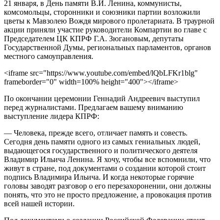
21 января, в День памяти В.И. Ленина, коммунисты,
комсомольцы, сторонники и союзники партии возложили
цветы к Мавзолею Вождя мирового пролетариата. В траурной
акции приняли участие руководители Компартии во главе с
Председателем ЦК КПРФ Г.А. Зюгановым, депутаты
Государственной Думы, региональных парламентов, органов
местного самоуправления.
<iframe src="https://www.youtube.com/embed/lQbLFKr1blg"
frameborder="0" width=100% height="400"></iframe>
По окончании церемонии Геннадий Андреевич выступил
перед журналистами. Предлагаем вашему вниманию
выступление лидера КПРФ:
— Человека, прежде всего, отличает память и совесть.
Сегодня день памяти одного из самых гениальных людей,
выдающегося государственного и политического деятеля
Владимир Ильича Ленина. Я хочу, чтобы все вспомнили, что
живут в стране, под документами о создании которой стоит
подпись Владимира Ильича. И когда некоторые горячие
головы заводят разговор о его перезахоронении, они должны
понять, что это не просто предложение, а провокация против
всей нашей истории.