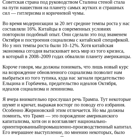
Советская страна под руководством Сталина стеной стала
на пути нашествия на планету самых жутких и страшных
сил — гитлеризма и коричневой чумы.
Во время модернизации за 20 лет средние темпы роста у нас
составляли 16%. Китайцы в современных условиях
повторили подобный опыт. Они сделали это под знаменем
Октября и построения социализма с китайской спецификой.
Но у них темпы роста были 10–12%. Хотя китайская
экономика сегодня вытаскивает весь мир из того кризиса,
в который в 2008–2009 годах обвалили планету американцы.
Короче говоря, мы должны понимать, что лишь новый курс
на возрождение обновленного социализма позволит нам
выбраться из того тупика, куда нас загнали предательство
Ельцина и Горбачева, предательство идеалов Октября,
идеалов социализма и ленинизма.
Я вчера внимательно прослушал речь Трампа. Тут некоторые
шумят и кричат, выражая восторг по поводу его избрания.
Особенно Жириновский этим отличается. Но мы должны
помнить, что Трамп — это порождение американского
капитализма, хотя он и возглавляет национально-
ориентированныйпромышленно-производственный капитал.
Его вчерашнее выступление, по мнению некоторых, было