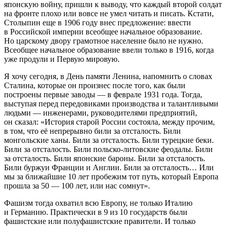
японскую войну, пришли к выводу, что каждый второй солдат
на фронте плохо или вовсе не умел читать и писать. Кстати,
Столыпин еще в 1906 году внес предложение: ввести
в Российской империи всеобщее начальное образование.
Но царскому двору грамотное население было не нужно.
Всеобщее начальное образование ввели только в 1916, когда
уже продули и Первую мировую.
Я хочу сегодня, в День памяти Ленина, напомнить о словах
Сталина, которые он произнес после того, как были
построены первые заводы — в феврале 1931 года. Тогда,
выступая перед передовиками производства и талантливыми
людьми — инженерами, руководителями предприятий,
он сказал: «История старой России состояла, между прочим,
в том, что её непрерывно били за отсталость. Били
монгольские ханы. Били за отсталость. Били турецкие беки.
Били за отсталость. Били польско-литовские феодалы. Били
за отсталость. Били японские бароны. Били за отсталость.
Били буржуи Франции и Англии. Били за отсталость… Или
мы за ближайшие 10 лет пробежим тот путь, который Европа
прошла за 50 — 100 лет, или нас сомнут».
Фашизм тогда охватил всю Европу, не только Италию
и Германию. Практически в 9 из 10 государств были
фашистские или полуфашистские правители. И только