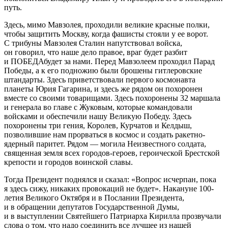
путь.
Здесь, мимо Мавзолея, проходили великие красные полки,
чтобы защитить Москву, когда фашисты стояли у ее ворот.
С трибуны Мавзолея Сталин напутствовал войска,
он говорил, что наше дело правое, враг будет разбит
и ПОБЕДАбудет за нами. Перед Мавзолеем проходил Парад
Победы, а к его подножию были брошены гитлеровские
штандарты. Здесь приветствовали первого космонавта
планеты Юрия Гагарина, и здесь же рядом он похоронен
вместе со своими товарищами. Здесь похоронены 32 маршала
и генерала во главе с Жуковым, которые командовали
войсками и обеспечили нашу Великую Победу. Здесь
похоронены три гения, Королев, Курчатов и Келдыш,
позволившие нам прорваться в космос и создать ракетно-
ядерный паритет. Рядом — могила Неизвестного солдата,
священная земля всех городов-героев, героической Брестской
крепости и городов воинской славы.
Тогда Президент поднялся и сказал: «Вопрос исчерпан, пока
я здесь сижу, никаких провокаций не будет». Накануне 100-
летия Великого Октября и в Послании Президента,
и в обращении депутатов Государственной Думы,
и в выступлении Святейшего Патриарха Кирилла прозвучали
слова о том, что надо соединить все лучшее из нашей