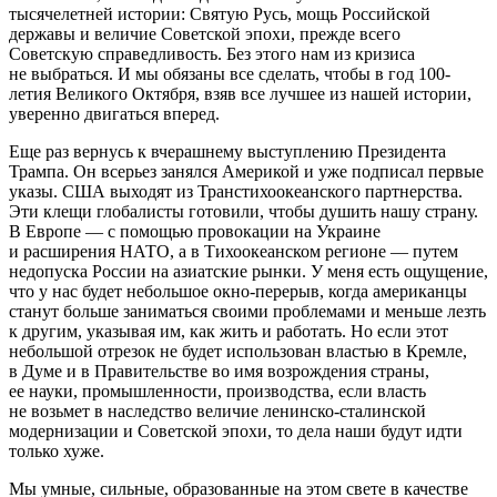
тысячелетней истории: Святую Русь, мощь Российской
державы и величие Советской эпохи, прежде всего
Советскую справедливость. Без этого нам из кризиса
не выбраться. И мы обязаны все сделать, чтобы в год 100-
летия Великого Октября, взяв все лучшее из нашей истории,
уверенно двигаться вперед.
Еще раз вернусь к вчерашнему выступлению Президента
Трампа. Он всерьез занялся Америкой и уже подписал первые
указы. США выходят из Транстихоокеанского партнерства.
Эти клещи глобалисты готовили, чтобы душить нашу страну.
В Европе — с помощью провокации на Украине
и расширения НАТО, а в Тихоокеанском регионе — путем
недопуска России на азиатские рынки. У меня есть ощущение,
что у нас будет небольшое окно-перерыв, когда американцы
станут больше заниматься своими проблемами и меньше лезть
к другим, указывая им, как жить и работать. Но если этот
небольшой отрезок не будет использован властью в Кремле,
в Думе и в Правительстве во имя возрождения страны,
ее науки, промышленности, производства, если власть
не возьмет в наследство величие ленинско-сталинской
модернизации и Советской эпохи, то дела наши будут идти
только хуже.
Мы умные, сильные, образованные на этом свете в качестве