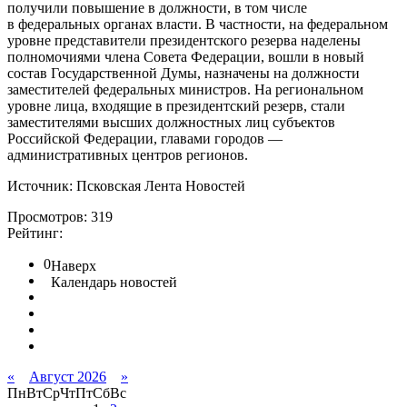
получили повышение в должности, в том числе
в федеральных органах власти. В частности, на федеральном
уровне представители президентского резерва наделены
полномочиями члена Совета Федерации, вошли в новый
состав Государственной Думы, назначены на должности
заместителей федеральных министров. На региональном
уровне лица, входящие в президентский резерв, стали
заместителями высших должностных лиц субъектов
Российской Федерации, главами городов —
административных центров регионов.
Источник: Псковская Лента Новостей
Просмотров: 319
Рейтинг:
0
Наверх
Календарь новостей
«
Август 2026
»
Пн
Вт
Ср
Чт
Пт
Сб
Вс