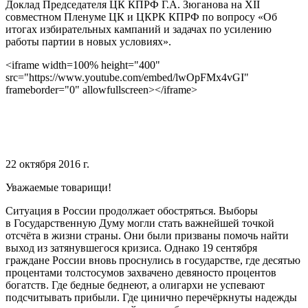
Доклад Председателя ЦК КПРФ Г.А. Зюганова на XII
совместном Пленуме ЦК и ЦКРК КПРФ по вопросу «Об
итогах избирательных кампаний и задачах по усилению
работы партии в новых условиях».
<iframe width=100% height="400"
src="https://www.youtube.com/embed/lwOpFMx4vGI"
frameborder="0" allowfullscreen></iframe>
22 октября 2016 г.
Уважаемые товарищи!
Ситуация в России продолжает обостряться. Выборы
в Государственную Думу могли стать важнейшей точкой
отсчёта в жизни страны. Они были призваны помочь найти
выход из затянувшегося кризиса. Однако 19 сентября
граждане России вновь проснулись в государстве, где десятью
процентами толстосумов захвачено девяносто процентов
богатств. Где бедные беднеют, а олигархи не успевают
подсчитывать прибыли. Где цинично перечёркнуты надежды