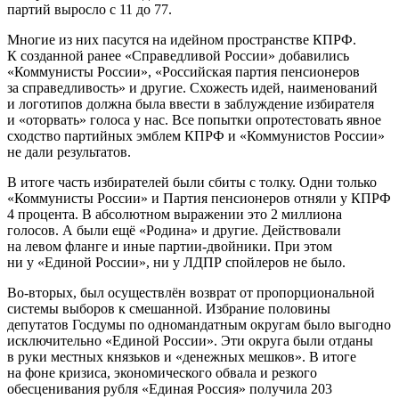
партий выросло с 11 до 77.
Многие из них пасутся на идейном пространстве КПРФ.
К созданной ранее «Справедливой России» добавились
«Коммунисты России», «Российская партия пенсионеров
за справедливость» и другие. Схожесть идей, наименований
и логотипов должна была ввести в заблуждение избирателя
и «оторвать» голоса у нас. Все попытки опротестовать явное
сходство партийных эмблем КПРФ и «Коммунистов России»
не дали результатов.
В итоге часть избирателей были сбиты с толку. Одни только
«Коммунисты России» и Партия пенсионеров отняли у КПРФ
4 процента. В абсолютном выражении это 2 миллиона
голосов. А были ещё «Родина» и другие. Действовали
на левом фланге и иные партии-двойники. При этом
ни у «Единой России», ни у ЛДПР спойлеров не было.
Во-вторых, был осуществлён возврат от пропорциональной
системы выборов к смешанной. Избрание половины
депутатов Госдумы по одномандатным округам было выгодно
исключительно «Единой России». Эти округа были отданы
в руки местных князьков и «денежных мешков». В итоге
на фоне кризиса, экономического обвала и резкого
обесценивания рубля «Единая Россия» получила 203