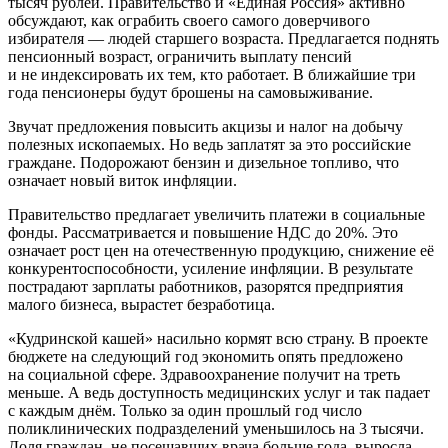
тысяч рублей. Правительство и «Единая Россия» активно
обсуждают, как ограбить своего самого доверчивого
избирателя — людей старшего возраста. Предлагается поднять
пенсионный возраст, ограничить выплату пенсий
и не индексировать их тем, кто работает. В ближайшие три
года пенсионеры будут брошены на самовыживание.
Звучат предложения повысить акцизы и налог на добычу
полезных ископаемых. Но ведь заплатят за это российские
граждане. Подорожают бензин и дизельное топливо, что
означает новый виток инфляции.
Правительство предлагает увеличить платежи в социальные
фонды. Рассматривается и повышение НДС до 20%. Это
означает рост цен на отечественную продукцию, снижение её
конкурентоспособности, усиление инфляции. В результате
пострадают зарплаты работников, разорятся предприятия
малого бизнеса, вырастет безработица.
«Кудринской кашей» насильно кормят всю страну. В проекте
бюджете на следующий год экономить опять предложено
на социальной сфере. Здравоохранение получит на треть
меньше. А ведь доступность медицинских услуг и так падает
с каждым днём. Только за один прошлый год число
поликлинических подразделений уменьшилось на 3 тысячи.
Доля граждан, не посещавших врача больше года, выросла