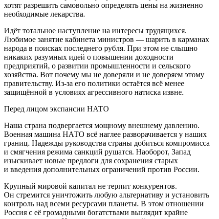
хотят разрешить самовольно определять цены на жизненно
необходимые лекарства.
Идёт тотальное наступление на интересы трудящихся.
Любимое занятие кабинета министров — шарить в карманах
народа в поисках последнего рубля. При этом не слышно
никаких разумных идей о повышении доходности
предприятий, о развитии промышленности и сельского
хозяйства. Вот почему мы не доверяли и не доверяем этому
правительству. Из-за его политики остаётся всё менее
защищённой в условиях агрессивного натиска извне.
Перед лицом экспансии НАТО
Наша страна подвергается мощному внешнему давлению.
Военная машина НАТО всё наглее разворачивается у наших
границ. Надежды руководства страны добиться компромисса
и смягчения режима санкций рушатся. Наоборот, Запад
изыскивает новые предлоги для сохранения старых
и введения дополнительных ограничений против России.
Крупный мировой капитал не терпит конкурентов.
Он стремится уничтожить любую альтернативу и установить
контроль над всеми ресурсами планеты. В этом отношении
Россия с её громадными богатствами выглядит крайне