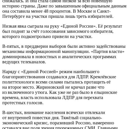
снижалась. И она стала самой низкой за всю новейшую
историю страны. Даже по завышенным официальным данным
она составила менее 48 процентов. В Москве и Санкт-
Петербурге на участки пришла лишь треть избирателей.
Низкая явка сыграла на руку «Единой России». Её результат
был поднят за счёт голосования зависимого избирателя,
которого подконтрольно привели на участки.
В-пятых, в преддверии выборов были активно задействованы
механизмы информационной манипуляции. «Партия власти»
доминировала в новостных и аналитических программах
ведущих телеканалов.
Наряду с «Единой Россией» режим наибольшего
благоприятствования создавался для ЛДПР. Кремлёвские
политтехнологи всеми силами пытались протащить её
на второе место. Жириновский не кричал разве что
из включенного утюга. Как уже не раз было в ельцинские
времена, власть использовала ЛДПР для перехвата
протестных голосов.
В-шестых, внимание населения всячески отвлекали
от внутренней повестки дня. Тяжёлый социально-
экономический кризис, поразивший Россию, намеренно
оставался вне поля зрения прорежимных СМИ. Главными