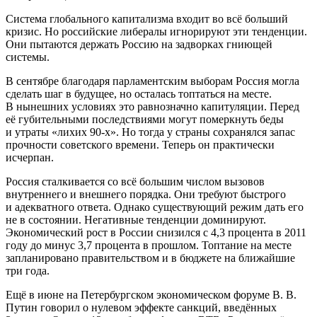
Система глобального капитализма входит во всё больший
кризис. Но российские либералы игнорируют эти тенденции.
Они пытаются держать Россию на задворках гниющей
системы.
В сентябре благодаря парламентским выборам Россия могла
сделать шаг в будущее, но осталась топтаться на месте.
В нынешних условиях это равнозначно капитуляции. Перед
её губительными последствиями могут померкнуть беды
и утраты «лихих 90-х». Но тогда у страны сохранялся запас
прочности советского времени. Теперь он практически
исчерпан.
Россия сталкивается со всё большим числом вызовов
внутреннего и внешнего порядка. Они требуют быстрого
и адекватного ответа. Однако существующий режим дать его
не в состоянии. Негативные тенденции доминируют.
Экономический рост в России снизился с 4,3 процента в 2011
году до минус 3,7 процента в прошлом. Топтание на месте
запланировано правительством и в бюджете на ближайшие
три года.
Ещё в июне на Петербургском экономическом форуме В. В.
Путин говорил о нулевом эффекте санкций, введённых