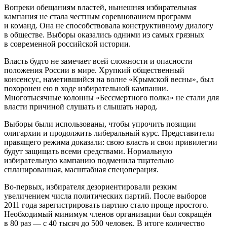
Вопреки обещаниям властей, нынешняя избирательная
кампания не стала честным соревнованием программ
и команд. Она не способствовала конструктивному диалогу
в обществе. Выборы оказались одними из самых грязных
в современной российской истории.
Власть будто не замечает всей сложности и опасности
положения России в мире. Хрупкий общественный
консенсус, наметившийся на волне «Крымской весны», был
похоронен ею в ходе избирательной кампании.
Многотысячные колонны «Бессмертного полка» не стали для
власти причиной слушать и слышать народ.
Выборы были использованы, чтобы упрочить позиции
олигархии и продолжить либеральный курс. Представители
правящего режима доказали: свою власть и свои привилегии
будут защищать всеми средствами. Нормальную
избирательную кампанию подменила тщательно
спланированная, масштабная спецоперация.
Во-первых, избирателя дезориентировали резким
увеличением числа политических партий. После выборов
2011 года зарегистрировать партию стало проще простого.
Необходимый минимум членов организации был сокращён
в 80 раз — с 40 тысяч до 500 человек. В итоге количество