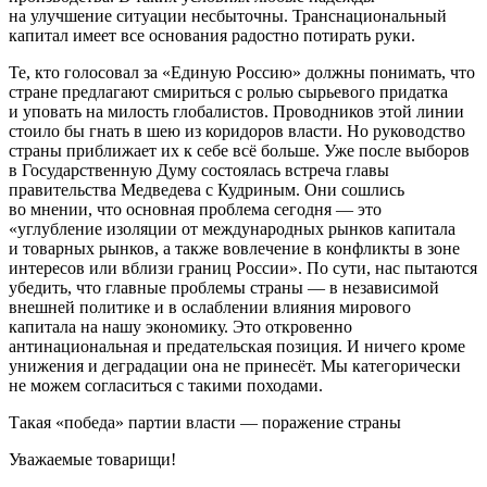
на улучшение ситуации несбыточны. Транснациональный
капитал имеет все основания радостно потирать руки.
Те, кто голосовал за «Единую Россию» должны понимать, что
стране предлагают смириться с ролью сырьевого придатка
и уповать на милость глобалистов. Проводников этой линии
стоило бы гнать в шею из коридоров власти. Но руководство
страны приближает их к себе всё больше. Уже после выборов
в Государственную Думу состоялась встреча главы
правительства Медведева с Кудриным. Они сошлись
во мнении, что основная проблема сегодня — это
«углубление изоляции от международных рынков капитала
и товарных рынков, а также вовлечение в конфликты в зоне
интересов или вблизи границ России». По сути, нас пытаются
убедить, что главные проблемы страны — в независимой
внешней политике и в ослаблении влияния мирового
капитала на нашу экономику. Это откровенно
антинациональная и предательская позиция. И ничего кроме
унижения и деградации она не принесёт. Мы категорически
не можем согласиться с такими походами.
Такая «победа» партии власти — поражение страны
Уважаемые товарищи!