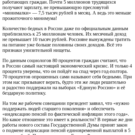
работающих граждан. Почти 5 миллионов трудящихся
получают зарплату, не превышающую пресловутой
«минималки» — 7,5 тысяч рублей в месяц. А ведь это меньше
прожиточного минимума!
Количество бедных в России даже по официальным данным
приблизилось к 25 миллионам человек. Их месячный доход
не превышает 10 тысяч рублей. Россияне вынуждены тратить
на питание уже больше половины своих доходов. Всё это
признаки унизительной нищеты.
По данным социологов 80 процентов граждан считают, что
в России самый настоящий экономический кризис. И только 4
процента уверены, что он пойдёт на спад через год-полтора.
70 процентов опрошенных сами называют себя бедными. При
этом нас призывают верить, будто эти же люди решительно
и радостно поддержали на выборах «Единую Россию» и её
бездарную политику.
На том же рабочем совещании президент заявил, что «нужно
поддержать людей старшего поколения» и обеспечить
«индексацию пенсий по фактической инфляции этого года».
Но какое отношение это имеет к реальности? В первые же дни
работы нового состава Государственной Думы принят закон
о подмене индексации пенсий единовременной выплатой в 5