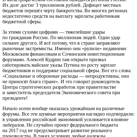
Их долг достиг 3 триллионов рублей. Дефицит местных
бюджетов перешёл черту банкротства. Во многих регионах
недостаточно средств на выплату зарплаты работникам
бюджетной сферы.
За этими сухими цифрами — тяжелейшие удары
по гражданам России. По миллионам людей. Один удар
сильнее другого. И всё потому, что в стране заправляют
рыночные экстремисты. Именно они «рулили» недавними
Московским финансовым и Сочинским инвестиционным
форумами. Алексей Кудрин там открыто призвал
саботировать майские указы Путина по росту зарплат
бюджетников и поддержке социальной сферы. Вот его слова:
«Социальные и оборонные расходы — непродуктивны, они
не приносят блага стране». И это говорит руководитель
Центра стратегических разработок при правительстве
и заместитель председателя Экономического совета при
президенте!
Начало осени вообще оказалась урожайным на различные
форумы. Все эти шумные мероприятия наглядно подтвердили:
в управлении российской экономикой усиливается влияние
либералов. Не случайно проект федерального бюджета
на 2017 год не предусматривает развитие реального
производства. В таких условиях любые надежды