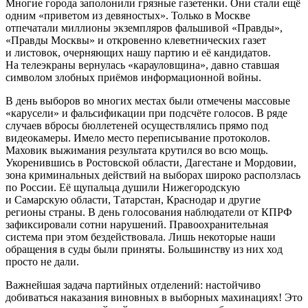
Многие города заполонили грязные газетенки. Они стали ещё
одним «приветом из девяностых». Только в Москве
отпечатали миллионы экземпляров фальшивой «Правды»,
«Правды Москвы» и откровенно клеветнических газет
и листовок, очерняющих нашу партию и её кандидатов.
На телеэкраны вернулась «карауловщина», давно ставшая
символом злобных приёмов информационной войны.
В день выборов во многих местах были отмечены массовые
«карусели» и фальсификации при подсчёте голосов. В ряде
случаев вбросы бюллетеней осуществлялись прямо под
видеокамеры. Имело место переписывание протоколов.
Маховик выжимания результата крутился во всю мощь.
Укоренившись в Ростовской области, Дагестане и Мордовии,
зона криминальных действий на выборах широко расползлась
по России. Её щупальца душили Нижегородскую
и Самарскую области, Татарстан, Краснодар и другие
регионы страны. В день голосования наблюдатели от КПРФ
зафиксировали сотни нарушений. Правоохранительная
система при этом бездействовала. Лишь некоторые наши
обращения в суды были приняты. Большинству из них ход
просто не дали.
Важнейшая задача партийных отделений: настойчиво
добиваться наказания виновных в выборных махинациях! Это