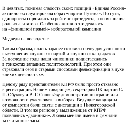
В-девятых, понимая слабость своих позиций «Единая Россия»
активно эксплуатировала образ «партии Путина». По сути,
единороссы спрятались за рейтинг президента, а он выполнял
роль их агитатора. Особенно активно это делалось
на «финишной прямой» избирательной кампании.
Медведи на воеводстве
Таким образом, власть заранее готовила почву для успешного
выступления «нужных» партий и «нужных» кандидатов.
За последние годы наши чиновники поднатаскались
в тонкостях западных политтехнологий. При этом они
страховали себя и старыми способами фальсификаций в духе
«лихих девяностых».
Целому ряду представителей КПРФ было просто отказано
в регистрации. Нашим товарищам, секретарям ЦК партии С.
П. Обухову и В. Г. Соловьёву демонстративно ограничили
возможности участвовать в выборах. Ведущие кандидаты
от компартии были сняты с дистанции в Нижегородской
области. В том же регионе у выдвиженцев от КПРФ
появлялись «двойники». Людям меняли имена и фамилии
за считанные часы!