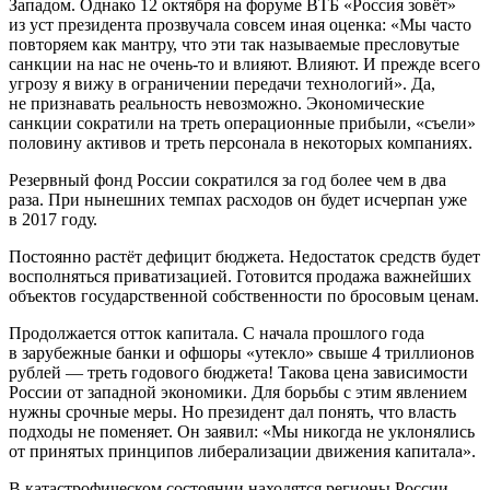
Западом. Однако 12 октября на форуме ВТБ «Россия зовёт»
из уст президента прозвучала совсем иная оценка: «Мы часто
повторяем как мантру, что эти так называемые пресловутые
санкции на нас не очень-то и влияют. Влияют. И прежде всего
угрозу я вижу в ограничении передачи технологий». Да,
не признавать реальность невозможно. Экономические
санкции сократили на треть операционные прибыли, «съели»
половину активов и треть персонала в некоторых компаниях.
Резервный фонд России сократился за год более чем в два
раза. При нынешних темпах расходов он будет исчерпан уже
в 2017 году.
Постоянно растёт дефицит бюджета. Недостаток средств будет
восполняться приватизацией. Готовится продажа важнейших
объектов государственной собственности по бросовым ценам.
Продолжается отток капитала. С начала прошлого года
в зарубежные банки и офшоры «утекло» свыше 4 триллионов
рублей — треть годового бюджета! Такова цена зависимости
России от западной экономики. Для борьбы с этим явлением
нужны срочные меры. Но президент дал понять, что власть
подходы не поменяет. Он заявил: «Мы никогда не уклонялись
от принятых принципов либерализации движения капитала».
В катастрофическом состоянии находятся регионы России.