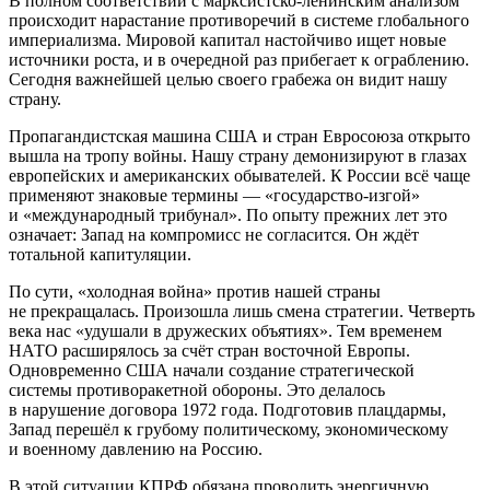
В полном соответствии с марксистско-ленинским анализом
происходит нарастание противоречий в системе глобального
империализма. Мировой капитал настойчиво ищет новые
источники роста, и в очередной раз прибегает к ограблению.
Сегодня важнейшей целью своего грабежа он видит нашу
страну.
Пропагандистская машина США и стран Евросоюза открыто
вышла на тропу войны. Нашу страну демонизируют в глазах
европейских и американских обывателей. К России всё чаще
применяют знаковые термины — «государство-изгой»
и «международный трибунал». По опыту прежних лет это
означает: Запад на компромисс не согласится. Он ждёт
тотальной капитуляции.
По сути, «холодная война» против нашей страны
не прекращалась. Произошла лишь смена стратегии. Четверть
века нас «удушали в дружеских объятиях». Тем временем
НАТО расширялось за счёт стран восточной Европы.
Одновременно США начали создание стратегической
системы противоракетной обороны. Это делалось
в нарушение договора 1972 года. Подготовив плацдармы,
Запад перешёл к грубому политическому, экономическому
и военному давлению на Россию.
В этой ситуации КПРФ обязана проводить энергичную