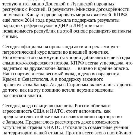
тесную интеграцию Донецкой и Луганской народных
республик с Россией. В результате, Минские договорённости
не мешают Киеву терроризировать мирных жителей. КПРФ
ещё летом 2014 года предложила поддержать результаты
народных референдумов в ДНР и ЛНР, признать
независимость республик на этой основе расширять контакты
с ними.
Сегодня официальная пропаганда активно рекламирует
патриотический курс власти во внешней политике.
Но именно этого коммунисты упорно добивались ещё в годы
ельцинско-козыревского позора. КПРФ всегда утверждала, что
надеяться на дружелюбие Запада — наивно и крайне опасно.
Наша партия внесла весомый вклад в дело возвращения
Крыма и Севастополя. А в поддержку законного
правительства Башара Асада в Сирии мы включились задолго
до того, как на эту позицию встали верхние эшелоны
российской власти.
Сегодня, когда официальные лица России обличают
агрессивность США и НАТО, стоит напомнить, как
представители этой же власти славословили партнерство
с Западом. Предлагалось рассмотреть даже возможность
вступления страны в НАТО. Готовились совместные учения
на территории нашей страны. Против всего этого настойчиво