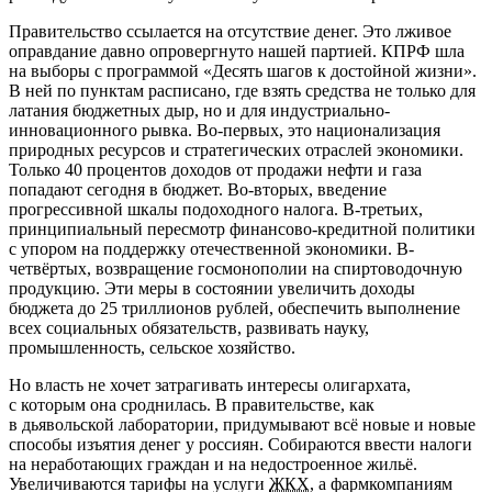
Правительство ссылается на отсутствие денег. Это лживое
оправдание давно опровергнуто нашей партией. КПРФ шла
на выборы с программой «Десять шагов к достойной жизни».
В ней по пунктам расписано, где взять средства не только для
латания бюджетных дыр, но и для индустриально-
инновационного рывка. Во-первых, это национализация
природных ресурсов и стратегических отраслей экономики.
Только 40 процентов доходов от продажи нефти и газа
попадают сегодня в бюджет. Во-вторых, введение
прогрессивной шкалы подоходного налога. В-третьих,
принципиальный пересмотр финансово-кредитной политики
с упором на поддержку отечественной экономики. В-
четвёртых, возвращение госмонополии на спиртоводочную
продукцию. Эти меры в состоянии увеличить доходы
бюджета до 25 триллионов рублей, обеспечить выполнение
всех социальных обязательств, развивать науку,
промышленность, сельское хозяйство.
Но власть не хочет затрагивать интересы олигархата,
с которым она сроднилась. В правительстве, как
в дьявольской лаборатории, придумывают всё новые и новые
способы изъятия денег у россиян. Собираются ввести налоги
на неработающих граждан и на недостроенное жильё.
Увеличиваются тарифы на услуги
ЖКХ
, а фармкомпаниям