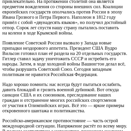
привлекательно. На протяжении столетий она является
предметом вожделения со стороны внешних сил. Коалиции
европейских государств ополчались против России в эпоху
Ивана Грозного и Петра Первого. Наполеон в 1812 году
привёл с собой «двунадесять языков», но получил достойный
отпор. Сорок лет спустя нашу страну пытались поставить
на колени в ходе Крымской войны.
Появление Советской России вызвало у Запада новые
припадки нездорового аппетита. Президент США Вудро
Вильсон готовил план её раздела на 20 отдельных государств.
Гитлер ставил задачу уничтожить СССР и истребить его
народы. Затем, в ходе холодной войны Вашингтон делал всё,
чтобы разрушить Советский Союз. Сегодня западным
политикам не нравится Российская Федерация.
Надо хорошо помнить: нас всегда будут пытаться ослабить,
давить блокадой и грозить военной дубинкой. Вот откуда
санкции США и их союзников, преследование наших
граждан и отстранение многих российских спортсменов
от участия в Олимпийских играх. Всё это — яркие примеры
откровенного шантажа и политиканства.
Российско-американское противостояние — часть острой
международной ситуации. Напряжение растёт по всему миру.