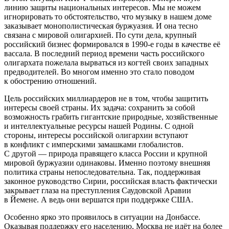
линию защиты национальных интересов. Мы не можем
игнорировать то обстоятельство, что музыку в нашем доме
заказывает монополистическая буржуазия. И она тесно
связана с мировой олигархией. По сути дела, крупный
российский бизнес формировался в 1990-е годы в качестве её
вассала. В последний период времени часть российского
олигархата пожелала вырваться из когтей своих западных
предводителей. Во многом именно это стало поводом
к обострению отношений.
Цель российских миллиардеров не в том, чтобы защитить
интересы своей страны. Их задача: сохранить за собой
возможность грабить гигантские природные, хозяйственные
и интеллектуальные ресурсы нашей Родины. С одной
стороны, интересы российской олигархии вступают
в конфликт с имперскими замашками глобалистов.
С другой — природа правящего класса России и крупной
мировой буржуазии одинаковы. Именно поэтому внешняя
политика страны непоследовательна. Так, поддерживая
законное руководство Сирии, российская власть фактически
закрывает глаза на преступления Саудовской Аравии
в Йемене. А ведь они вершатся при поддержке США.
Особенно ярко это проявилось в ситуации на Донбассе.
Оказывая поддержку его населению, Москва не идёт на более