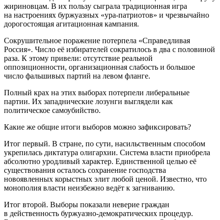
жириновцам. В их пользу сыграла традиционная игра
на настроениях буржуазных «ура-патриотов» и чрезвычайно
дорогостоящая агитационная кампания.
Сокрушительное поражение потерпела «Справедливая
Россия». Число её избирателей сократилось в два с половиной
раза. К этому привели: отсутствие реальной
оппозиционности, организационная слабость и большое
число фальшивых партий на левом фланге.
Полный крах на этих выборах потерпели либеральные
партии. Их западнические лозунги выглядели как
политическое самоубийство.
Какие же общие итоги выборов можно зафиксировать?
Итог первый. В стране, по сути, насильственным способом
укрепилась диктатура олигархии. Система власти приобрела
абсолютно уродливый характер. Единственной целью её
существования осталось сохранение господства
новоявленных корыстных элит любой ценой. Известно, что
монополия власти неизбежно ведёт к загниванию.
Итог второй. Выборы показали неверие граждан
в действенность буржуазно-демократических процедур.