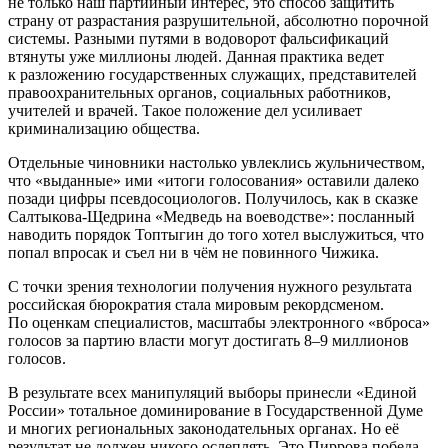
не только наш партийный интерес, это способ защитить
страну от разрастания разрушительной, абсолютно порочной
системы. Разными путями в водоворот фальсификаций
втянуты уже миллионы людей. Данная практика ведет
к разложению государственных служащих, представителей
правоохранительных органов, социальных работников,
учителей и врачей. Такое положение дел усиливает
криминализацию общества.
Отдельные чиновники настолько увлеклись жульничеством,
что «выданные» ими «итоги голосования» оставили далеко
позади цифры псевдосоциологов. Получилось, как в сказке
Салтыкова-Щедрина «Медведь на воеводстве»: посланный
наводить порядок Топтыгин до того хотел выслужиться, что
попал впросак и съел ни в чём не повинного Чижика.
С точки зрения технологии получения нужного результата
российская бюрократия стала мировым рекордсменом.
По оценкам специалистов, масштабы электронного «вброса»
голосов за партию власти могут достигать 8–9 миллионов
голосов.
В результате всех манипуляций выборы принесли «Единой
России» тотальное доминирование в Государственной Думе
и многих региональных законодательных органах. Но её
результат не должен никого ослеплять. Это Пиррова победа.