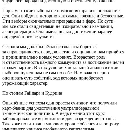
трудового народа на достойную и обеспеченную жизнь.
Парламентские выборы не помогли выправить положение
дел. Они войдут в историю как самые грязные и бесчестные.
Эти выборы окончательно превращены в фарс. По сути,
мы все стали свидетелями не избирательной кампании,
а спецоперации. Она имела целью достижение заранее
определённого результата.
Сегодня мы должны чётко осознавать: бороться
за справедливость, народовластие и социализм нам придётся
в принципиально новых условиях. Возрастает роль
и ответственность каждого коммуниста за достижение целей
и задач партии. В этих условиях детальный анализ итогов
выборов нужен нам не сам по себе. Нам важно верно
оценивать суть событий, ход которых приобретает
угрожающий характер.
По стопам Гайдара и Кудрина
Опьянённые успехом единороссы считают, что получили
карт-бланш для ужесточения ультралиберальной
экономической политики. А ведь именно этот курс
заблокировал все возможности для возрождения страны.
Такая же политикана мировом уровне обеспечила остроту
нынешнего кризиса глобального капитализма.