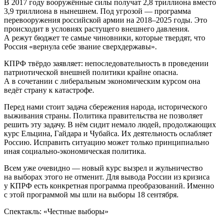
В 2017 году вооружённые силы получат 2,8 триллиона вместо
3,9 триллиона в нынешнем. Под угрозой — программа
перевооружения российской армии на 2018–2025 годы. Это
происходит в условиях растущего внешнего давления.
А режут бюджет те самые чиновники, которые твердят, что
Россия «вернула себе звание сверхдержавы».
КПРФ твёрдо заявляет: непоследовательность в проведении
патриотической внешней политики крайне опасна.
А в сочетании с либеральным экономическим курсом она
ведёт страну к катастрофе.
Перед нами стоит задача сбережения народа, исторического
выживания страны. Политика правительства не позволяет
решить эту задачу. В нём сидит немало людей, продолжающих
курс Ельцина, Гайдара и Чубайса. Их деятельность ослабляет
Россию. Исправить ситуацию может только принципиально
иная социально-экономическая политика.
Всем уже очевидно — новый курс вызрел и жульничество
на выборах этого не отменит. Для вывода России из кризиса
у КПРФ есть конкретная программа преобразований. Именно
с этой программой мы шли на выборы 18 сентября.
Спектакль: «Честные выборы»