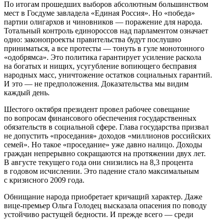
По итогам прошедших выборов абсолютным большинством
мест в Госдуме завладела «Единая Россия». Но «победа»
партии олигархов и чиновников — поражение для народа.
Тотальный контроль единороссов над парламентом означает
одно: законопроекты правительства будут послушно
приниматься, а все протесты — тонуть в гуле монотонного
«одобрямса». Это политика гарантирует усиление раскола
на богатых и нищих, усугубление вопиющего бесправия
народных масс, уничтожение остатков социальных гарантий.
И это — не предположения. Доказательства мы видим
каждый день.
Шестого октября президент провел рабочее совещание
по вопросам финансового обеспечения государственных
обязательств в социальной сфере. Глава государства призвал
не допустить «проседания» доходов «миллионов российских
семей». Но такое «проседание» уже давно налицо. Доходы
граждан непрерывно сокращаются на протяжении двух лет.
В августе текущего года они снизились на 8,3 процента
в годовом исчислении. Это падение стало максимальным
с кризисного 2009 года.
Обнищание народа приобретает кричащий характер. Даже
вице-премьер Ольга Голодец высказала опасения по поводу
устойчиво растущей бедности. И прежде всего — среди