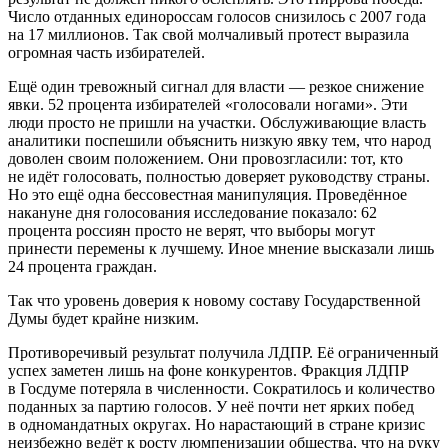
Число отданных единороссам голосов снизилось с 2007 года
на 17 миллионов. Так свой молчаливый протест выразила
огромная часть избирателей.
Ещё один тревожный сигнал для власти — резкое снижение
явки. 52 процента избирателей «голосовали ногами». Эти
люди просто не пришли на участки. Обслуживающие власть
аналитики поспешили объяснить низкую явку тем, что народ
доволен своим положением. Они провозгласили: тот, кто
не идёт голосовать, полностью доверяет руководству страны.
Но это ещё одна бессовестная манипуляция. Проведённое
накануне дня голосования исследование показало: 62
процента россиян просто не верят, что выборы могут
принести перемены к лучшему. Иное мнение высказали лишь
24 процента граждан.
Так что уровень доверия к новому составу Государственной
Думы будет крайне низким.
Противоречивый результат получила ЛДПР. Её ограниченный
успех заметен лишь на фоне конкурентов. Фракция ЛДПР
в Госдуме потеряла в численности. Сократилось и количество
поданных за партию голосов. У неё почти нет ярких побед
в одномандатных округах. Но нарастающий в стране кризис
неизбежно ведёт к росту люмпенизации общества, что на руку