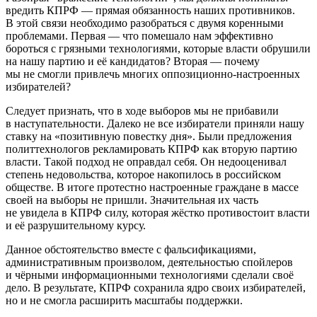
вредить КПРФ — прямая обязанность наших противников.
В этой связи необходимо разобраться с двумя коренными
проблемами. Первая — что помешало нам эффективно
бороться с грязными технологиями, которые власти обрушили
на нашу партию и её кандидатов? Вторая — почему
мы не смогли привлечь многих оппозиционно-настроенных
избирателей?
Следует признать, что в ходе выборов мы не прибавили
в наступательности. Далеко не все избиратели приняли нашу
ставку на «позитивную повестку дня». Были предложения
политтехнологов рекламировать КПРФ как вторую партию
власти. Такой подход не оправдал себя. Он недооценивал
степень недовольства, которое накопилось в российском
обществе. В итоге протестно настроенные граждане в массе
своей на выборы не пришли. Значительная их часть
не увидела в КПРФ силу, которая жёстко противостоит власти
и её разрушительному курсу.
Данное обстоятельство вместе с фальсификациями,
административным произволом, деятельностью спойлеров
и чёрными информационными технологиями сделали своё
дело. В результате, КПРФ сохранила ядро своих избирателей,
но и не смогла расширить масштабы поддержки.