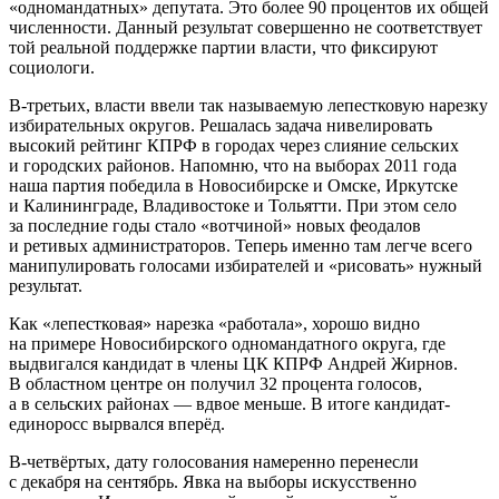
«одномандатных» депутата. Это более 90 процентов их общей
численности. Данный результат совершенно не соответствует
той реальной поддержке партии власти, что фиксируют
социологи.
В-третьих, власти ввели так называемую лепестковую нарезку
избирательных округов. Решалась задача нивелировать
высокий рейтинг КПРФ в городах через слияние сельских
и городских районов. Напомню, что на выборах 2011 года
наша партия победила в Новосибирске и Омске, Иркутске
и Калининграде, Владивостоке и Тольятти. При этом село
за последние годы стало «вотчиной» новых феодалов
и ретивых администраторов. Теперь именно там легче всего
манипулировать голосами избирателей и «рисовать» нужный
результат.
Как «лепестковая» нарезка «работала», хорошо видно
на примере Новосибирского одномандатного округа, где
выдвигался кандидат в члены ЦК КПРФ Андрей Жирнов.
В областном центре он получил 32 процента голосов,
а в сельских районах — вдвое меньше. В итоге кандидат-
единоросс вырвался вперёд.
В-четвёртых, дату голосования намеренно перенесли
с декабря на сентябрь. Явка на выборы искусственно