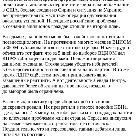
новостями становились перипетии избирательной кампании
в США, боевые сводки из Сирии и ситуация на Украине.
Беспрецедентная по масштабу операция одурачивания
оказалась успешной. Насущные российские проблемы
в сознании миллионов граждан отошли на второй план.
В-седьмых, на полную мощь был задействован потенциал
псевдосоциологии. На протяжении многих месяцев ВЦИОМ
и ФОМ публиковали взятые с потолка цифры. Иначе трудно
объяснить тот факт, что за 5 дней до выборов ВЦИОМ дал
КПРФ 7,4 процента поддержки. Цель жонглирования
данными очевидна. Стояла задача убедить избирателей
в бесперспективности голосования за нашу партию. В то же
время ЛДПР ещё летом начали приписывать явно
завышенные рейтинги. А вот деятельность Левада-Центра,
дававшего более объективные прогнозы, незадолго
до выборов была ограничена.
В-восьмых, практику предвыборных дебатов вновь
дискредитировали. Их превратили в плохое подобие КВНа,
где давалось 2–3 минуты, чтобы рассказать о подходах партии
по ключевым проблемам жизни страны. Серьёзная дискуссия
на самые значимые для страны темы не состоялась.
Неудивительно, что интересовалась такими дебатами лишь
пятая часть россиян.