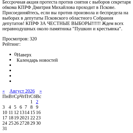
Бессрочная акция протеста против снятия с выборов секретаря
обкома КПРФ Дмитрия Михайлова проходит в Пскове.
Присоединяйтесь, если вы против произвола и беспредела на
выборах в депутаты Псковского областного Собрания
депутатов! КПРФ ЗА ЧЕСТНЫЕ ВЫБОРЫ!!!!!! Ждем всех
неравнодушных около памятника "Пушкин и крестьянка".
Просмотров: 320
Рейтинг:
0
Наверх
Календарь новостей
«
Август 2026
»
Пн
Вт
Ср
Чт
Пт
Сб
Вс
1
2
3
4
5
6
7
8
9
10
11
12
13
14
15
16
17
18
19
20
21
22
23
24
25
26
27
28
29
30
31