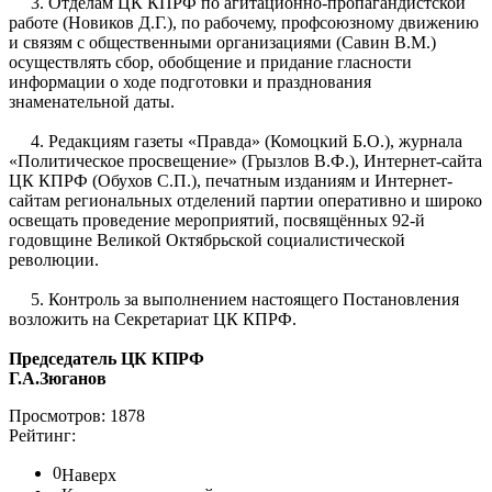
3. Отделам ЦК КПРФ по агитационно-пропагандистской
работе (Новиков Д.Г.), по рабочему, профсоюзному движению
и связям с общественными организациями (Савин В.М.)
осуществлять сбор, обобщение и придание гласности
информации о ходе подготовки и празднования
знаменательной даты.
4. Редакциям газеты «Правда» (Комоцкий Б.О.), журнала
«Политическое просвещение» (Грызлов В.Ф.), Интернет-сайта
ЦК КПРФ (Обухов С.П.), печатным изданиям и Интернет-
сайтам региональных отделений партии оперативно и широко
освещать проведение мероприятий, посвящённых 92-й
годовщине Великой Октябрьской социалистической
революции.
5. Контроль за выполнением настоящего Постановления
возложить на Секретариат ЦК КПРФ.
Председатель ЦК КПРФ
Г.А.Зюганов
Просмотров: 1878
Рейтинг:
0
Наверх