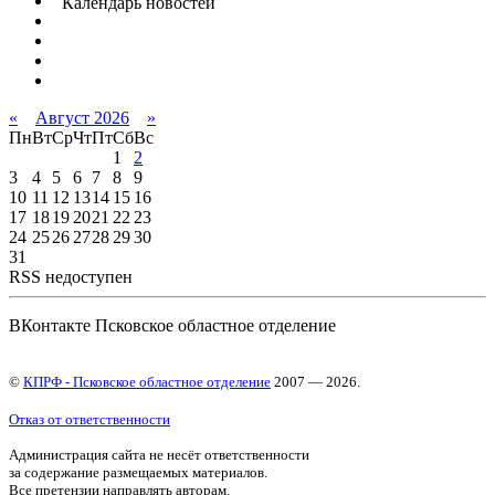
Календарь новостей
«
Август 2026
»
Пн
Вт
Ср
Чт
Пт
Сб
Вс
1
2
3
4
5
6
7
8
9
10
11
12
13
14
15
16
17
18
19
20
21
22
23
24
25
26
27
28
29
30
31
RSS недоступен
ВКонтакте Псковское областное отделение
©
КПРФ - Псковское областное отделение
2007 — 2026.
Отказ от ответственности
Администрация сайта не несёт ответственности
за содержание размещаемых материалов.
Все претензии направлять авторам.