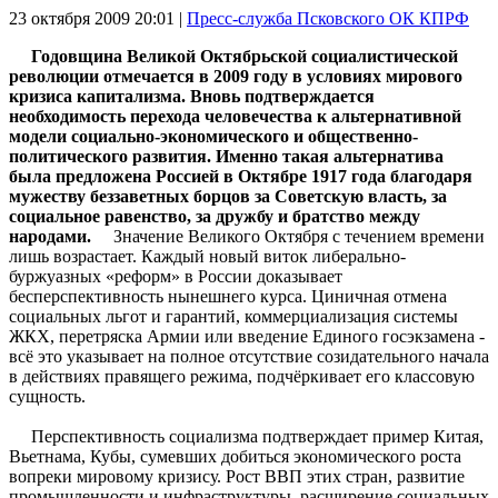
23 октября 2009
20:01 |
Пресс-служба Псковского ОК КПРФ
Годовщина Великой Октябрьской социалистической
революции отмечается в 2009 году в условиях мирового
кризиса капитализма. Вновь подтверждается
необходимость перехода человечества к альтернативной
модели социально-экономического и общественно-
политического развития. Именно такая альтернатива
была предложена Россией в Октябре 1917 года благодаря
мужеству беззаветных борцов за Советскую власть, за
социальное равенство, за дружбу и братство между
народами.
Значение Великого Октября с течением времени
лишь возрастает. Каждый новый виток либерально-
буржуазных «реформ» в России доказывает
бесперспективность нынешнего курса. Циничная отмена
социальных льгот и гарантий, коммерциализация системы
ЖКХ, перетряска Армии или введение Единого госэкзамена -
всё это указывает на полное отсутствие созидательного начала
в действиях правящего режима, подчёркивает его классовую
сущность.
Перспективность социализма подтверждает пример Китая,
Вьетнама, Кубы, сумевших добиться экономического роста
вопреки мировому кризису. Рост ВВП этих стран, развитие
промышленности и инфраструктуры, расширение социальных