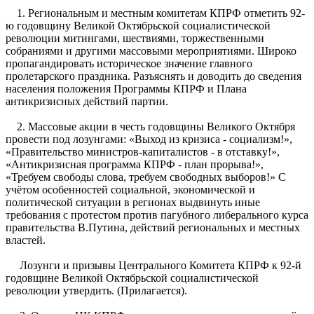
1. Региональным и местным комитетам КПРФ отметить 92-
ю годовщину Великой Октябрьской социалистической
революции митингами, шествиями, торжественными
собраниями и другими массовыми мероприятиями. Широко
пропагандировать историческое значение главного
пролетарского праздника. Разъяснять и доводить до сведения
населения положения Программы КПРФ и Плана
антикризисных действий партии.
2. Массовые акции в честь годовщины Великого Октября
провести под лозунгами: «Выход из кризиса - социализм!»,
«Правительство министров-капиталистов - в отставку!»,
«Антикризисная программа КПРФ - план прорыва!»,
«Требуем свободы слова, требуем свободных выборов!» С
учётом особенностей социальной, экономической и
политической ситуации в регионах выдвинуть иные
требования с протестом против пагубного либерального курса
правительства В.Путина, действий региональных и местных
властей.
Лозунги и призывы Центрального Комитета КПРФ к 92-й
годовщине Великой Октябрьской социалистической
революции утвердить. (Прилагается).