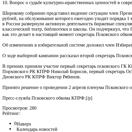
10. Вопрос о судьбе культурно-нравственных ценностей в совр
Широкому собранию представил видение ситуации член Прези
рублей, на обслуживание которого ежегодно уходит порядка 1 
в России развернули активную деятельность биржевые спекулян
классический театр, библиотеки и школы. Он подчеркнул, что 
как это делает в настоящий момент секретарь Псковского об
Об изменениях в избирательной системе доложил член Избира
О ходе выборной кампании рассказал второй секретарь Псков
В прениях приняли участие первый секретарь псковского ГК
Порховского РК КПРФ Николай Борисов, первый секретарь О
Дновского РК КПРФ Виктор Рябинов.
Принято решение о проведении 2 апреля пленума Псковского 
Пресс-служба Псковского обкома КПРФ.[/p]
Просмотров: 280
Рейтинг:
0
Наверх
Календарь новостей