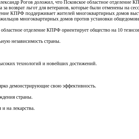
ександр Рогов доложил, что Псковское областное отделение К
 за возврат льгот для ветеранов, которые были отменены на сес
еление КПРФ поддерживает жителей многоквартирных домов выс
жильцов многоквартирных домов против установки общедомовых
е областное отделение КПРФ ориентирует общество на 10 тезис
ьную независимость страны.
 высоких технологий и новейших достижений.
 ярко демонстрирующие свою эффективность.
ждения страны.
 и на лекарства.