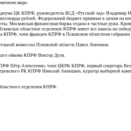
еменном мире.
диума ЦК КПРФ, руководитель ВСД «Русский лад» Владимир Ни
миллиарда рублей. Федеральный бюджет привязан к ценам на неф
ты. Московская финансовая биржа отдана в частные руки. Кроме 
Псковское областное отделение КПРФ имеет все шансы на победу
кома КПРФ, член фракции КПРФ в Псковском областном собрани
тельной комиссии Псковской области Павел Левенков.
ского обкома КПРФ Виктор Дуля.
 КПРФ Пётр Алексеенко, член ЦКРК КПРФ, первый секретарь Ве
стровского РК КПРФ Николай Акиншин, куратор выборной камп
областного отделения КПРФ.