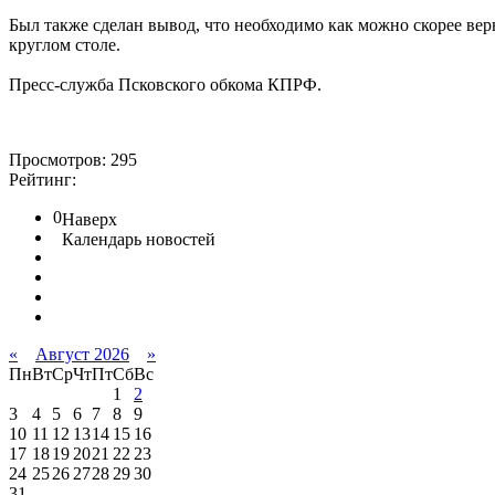
Был также сделан вывод, что необходимо как можно скорее верн
круглом столе.
Пресс-служба Псковского обкома КПРФ.
Просмотров: 295
Рейтинг:
0
Наверх
Календарь новостей
«
Август 2026
»
Пн
Вт
Ср
Чт
Пт
Сб
Вс
1
2
3
4
5
6
7
8
9
10
11
12
13
14
15
16
17
18
19
20
21
22
23
24
25
26
27
28
29
30
31