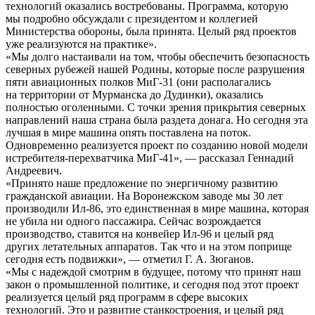
технологий оказались востребованы. Программа, которую
мы подробно обсуждали с президентом и коллегией
Министерства обороны, была принята. Целый ряд проектов
уже реализуются на практике».
«Мы долго настаивали на том, чтобы обеспечить безопасность
северных рубежей нашей Родины, которые после разрушения
пяти авиационных полков МиГ-31 (они располагались
на территории от Мурманска до Дудинки), оказались
полностью оголенными. С точки зрения прикрытия северных
направлений наша страна была раздета донага. Но сегодня эта
лучшая в мире машина опять поставлена на поток.
Одновременно реализуется проект по созданию новой модели
истребителя-перехватчика МиГ-41», — рассказал Геннадий
Андреевич.
«Принято наше предложение по энергичному развитию
гражданской авиации. На Воронежском заводе мы 30 лет
производили Ил-86, это единственная в мире машина, которая
не убила ни одного пассажира. Сейчас возрождается
производство, ставится на конвейер Ил-96 и целый ряд
других летательных аппаратов. Так что и на этом поприще
сегодня есть подвижки», — отметил Г. А. Зюганов.
«Мы с надеждой смотрим в будущее, потому что принят наш
закон о промышленной политике, и сегодня под этот проект
реализуется целый ряд программ в сфере высоких
технологий. Это и развитие станкостроения, и целый ряд