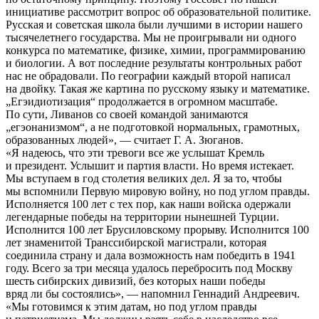
инициативе рассмотрит вопрос об образовательной политике.
Русская и советская школа были лучшими в истории нашего
тысячелетнего государства. Мы не проигрывали ни одного
конкурса по математике, физике, химии, программированию
и биологии. А вот последние результаты контрольных работ
нас не обрадовали. По географии каждый второй написал
на двойку. Такая же картина по русскому языку и математике.
„Егэидиотизация“ продолжается в огромном масштабе.
По сути, Ливанов со своей командой занимаются
„егэонанизмом“, а не подготовкой нормальных, грамотных,
образованных людей», — считает Г. А. Зюганов.
«Я надеюсь, что эти тревоги все же услышат Кремль
и президент. Услышит и партия власти. Но время истекает.
Мы вступаем в год столетия великих дел. Я за то, чтобы
мы вспомнили Первую мировую войну, но под углом правды.
Исполняется 100 лет с тех пор, как наши войска одержали
легендарные победы на территории нынешней Турции.
Исполнится 100 лет Брусиловскому прорыву. Исполнится 100
лет знаменитой Транссибирской магистрали, которая
соединила страну и дала возможность нам победить в 1941
году. Всего за три месяца удалось перебросить под Москву
шесть сибирских дивизий, без которых наши победы
вряд ли бы состоялись», — напомнил Геннадий Андреевич.
«Мы готовимся к этим датам, но под углом правды