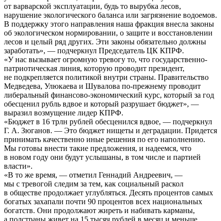
от варварской эксплуатации, будь то вырубка лесов,
нарушение экологического баланса или загрязнение водоемов.
В поддержку этого направления наша фракция внесла законы
об экологическом нормировании, о защите и восстановлении
лесов и целый ряд других. Эти законы обязательно должны
заработать», — подчеркнул Председатель ЦК КПРФ.
«У нас вызывает огромную тревогу то, что государственно-
патриотическая линия, которую проводит президент,
не подкрепляется политикой внутри страны. Правительство
Медведева, Улюкаева и Шувалова по-прежнему проводит
либеральный финансово-экономический курс, который за год
обесценил рубль вдвое и который разрушает бюджет», —
выразил возмущение лидер КПРФ.
«Бюджет в 16 трлн рублей обесценился вдвое, — подчеркнул
Г. А. Зюганов. — Это бюджет нищеты и деградации. Придется
принимать качественно иные решения по его наполнению.
Мы готовы внести такие предложения, и надеемся, что
в новом году они будут услышаны, в том числе и партией
власти».
«В то же время, — отметил Геннадий Андреевич, —
мы с тревогой следим за тем, как социальный раскол
в обществе продолжает углубляться. Десять процентов самых
богатых захапали почти 90 процентов всех национальных
богатств. Они продолжают жиреть и набивать карманы,
а полстраны живет на 15 тысяч рублей в месяц и меньше.