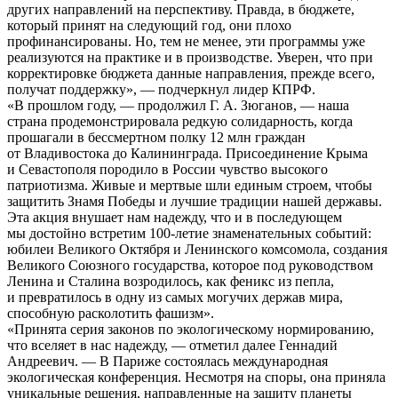
других направлений на перспективу. Правда, в бюджете,
который принят на следующий год, они плохо
профинансированы. Но, тем не менее, эти программы уже
реализуются на практике и в производстве. Уверен, что при
корректировке бюджета данные направления, прежде всего,
получат поддержку», — подчеркнул лидер КПРФ.
«В прошлом году, — продолжил Г. А. Зюганов, — наша
страна продемонстрировала редкую солидарность, когда
прошагали в бессмертном полку 12 млн граждан
от Владивостока до Калининграда. Присоединение Крыма
и Севастополя породило в России чувство высокого
патриотизма. Живые и мертвые шли единым строем, чтобы
защитить Знамя Победы и лучшие традиции нашей державы.
Эта акция внушает нам надежду, что и в последующем
мы достойно встретим 100-летие знаменательных событий:
юбилеи Великого Октября и Ленинского комсомола, создания
Великого Союзного государства, которое под руководством
Ленина и Сталина возродилось, как феникс из пепла,
и превратилось в одну из самых могучих держав мира,
способную расколотить фашизм».
«Принята серия законов по экологическому нормированию,
что вселяет в нас надежду, — отметил далее Геннадий
Андреевич. — В Париже состоялась международная
экологическая конференция. Несмотря на споры, она приняла
уникальные решения, направленные на защиту планеты