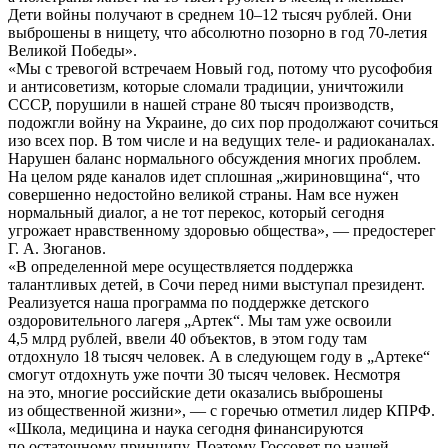
Дети войны получают в среднем 10–12 тысяч рублей. Они
выброшены в нищету, что абсолютно позорно в год 70-летия
Великой Победы».
«Мы с тревогой встречаем Новый год, потому что русофобия
и антисоветизм, которые сломали традиции, уничтожили
СССР, порушили в нашей стране 80 тысяч производств,
подожгли войну на Украине, до сих пор продолжают сочиться
изо всех пор. В том числе и на ведущих теле- и радиоканалах.
Нарушен баланс нормального обсуждения многих проблем.
На целом ряде каналов идет сплошная „жириновщина“, что
совершенно недостойно великой страны. Нам все нужен
нормальный диалог, а не тот перекос, который сегодня
угрожает нравственному здоровью общества», — предостерег
Г. А. Зюганов.
«В определенной мере осуществляется поддержка
талантливых детей, в Сочи перед ними выступал президент.
Реализуется наша программа по поддержке детского
оздоровительного лагеря „Артек“. Мы там уже освоили
4,5 млрд рублей, ввели 40 объектов, в этом году там
отдохнуло 18 тысяч человек. А в следующем году в „Артеке“
смогут отдохнуть уже почти 30 тысяч человек. Несмотря
на это, многие российские дети оказались выброшены
из общественной жизни», — с горечью отметил лидер КПРФ.
«Школа, медицина и наука сегодня финансируются
по остаточному принципу. Поэтому Госсовет по нашей