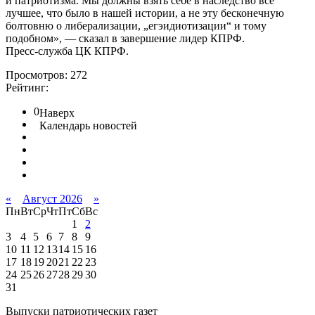
и патриотизма. Мы должны взять себе в наследство все
лучшее, что было в нашей истории, а не эту бесконечную
болтовню о либерализации, „егэидиотизации“ и тому
подобном», — сказал в завершение лидер КПРФ.
Пресс-служба ЦК КПРФ.
Просмотров: 272
Рейтинг:
0
Наверх
Календарь новостей
«
Август 2026
»
Пн
Вт
Ср
Чт
Пт
Сб
Вс
1
2
3
4
5
6
7
8
9
10
11
12
13
14
15
16
17
18
19
20
21
22
23
24
25
26
27
28
29
30
31
Выпуски патриотических газет