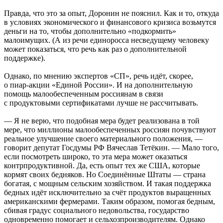
Правда, что это за опыт, Доронин не пояснил. Как и то, откуда
в условиях экономического и финансового кризиса возьмутся
деньги на то, чтобы дополнительно «подкормить»
малоимущих. (А из речи единоросса несведущему человеку
может показаться, что речь как раз о дополнительной
поддержке).
Однако, по мнению экспертов «СП», речь идёт, скорее,
о пиар-акции «Единой России». И на дополнительную
помощь малообеспеченным россиянам в связи
с продуктовыми сертификатами лучше не рассчитывать.
— Я не верю, что подобная мера будет реализована в той
мере, что миллионы малообеспеченных россиян почувствуют
реальное улучшение своего материального положения, —
говорит депутат Госдумы РФ Вячеслав Тетёкин. — Мало того,
если посмотреть широко, то эта мера может оказаться
контрпродуктивной. Да, есть опыт тех же США, которые
кормят своих бедняков. Но Соединённые Штаты — страна
богатая, с мощным сельским хозяйством. И такая поддержка
бедных идёт исключительно за счёт продуктов выращенных
американскими фермерами. Таким образом, помогая бедным,
сбивая градус социального недовольства, государство
одновременно помогает и сельхозпроизводителям. Однако