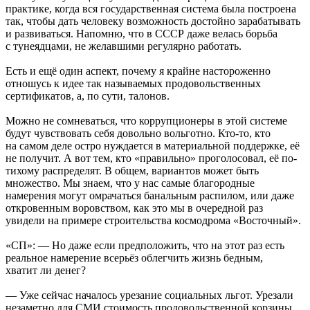
практике, когда вся государственная система была построена
так, чтобы дать человеку возможность достойно зарабатывать
и развиваться. Напомню, что в СССР даже велась борьба
с тунеядцами, не желавшими регулярно работать.
Есть и ещё один аспект, почему я крайне настороженно
отношусь к идее так называемых продовольственных
сертификатов, а, по сути, талонов.
Можно не сомневаться, что коррупционеры в этой системе
будут чувствовать себя довольно вольготно. Кто-то, кто
на самом деле остро нуждается в материальной поддержке, её
не получит. А вот тем, кто «правильно» проголосовал, её по-
тихому распределят. В общем, вариантов может быть
множество. Мы знаем, что у нас самые благородные
намерения могут омрачаться банальным распилом, или даже
откровенным воровством, как это мы в очередной раз
увидели на примере строительства космодрома «Восточный».
«СП»: — Но даже если предположить, что на этот раз есть
реальное намерение всерьёз облегчить жизнь бедным,
хватит ли денег?
— Уже сейчас началось урезание социальных льгот. Урезали
незаметно для СМИ стоимость продовольственной корзины