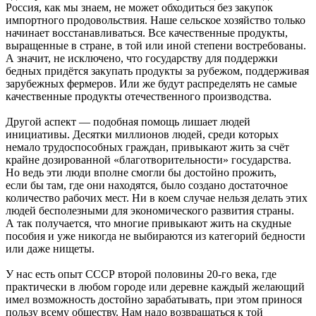
Россия, как мы знаем, не может обходиться без закупок
импортного продовольствия. Наше сельское хозяйство только
начинает восстанавливаться. Все качественные продукты,
выращенные в стране, в той или иной степени востребованы.
А значит, не исключено, что государству для поддержки
бедных придётся закупать продукты за рубежом, поддерживая
зарубежных фермеров. Или же будут распределять не самые
качественные продукты отечественного производства.
Другой аспект — подобная помощь лишает людей
инициативы. Десятки миллионов людей, среди которых
немало трудоспособных граждан, привыкают жить за счёт
крайне дозированной «благотворительности» государства.
Но ведь эти люди вполне смогли бы достойно прожить,
если бы там, где они находятся, было создано достаточное
количество рабочих мест. Ни в коем случае нельзя делать этих
людей бесполезными для экономического развития страны.
А так получается, что многие привыкают жить на скудные
пособия и уже никогда не выбираются из категорий бедности
или даже нищеты.
У нас есть опыт СССР второй половины 20-го века, где
практически в любом городе или деревне каждый желающий
имел возможность достойно зарабатывать, при этом принося
пользу всему обществу. Нам надо возвращаться к той