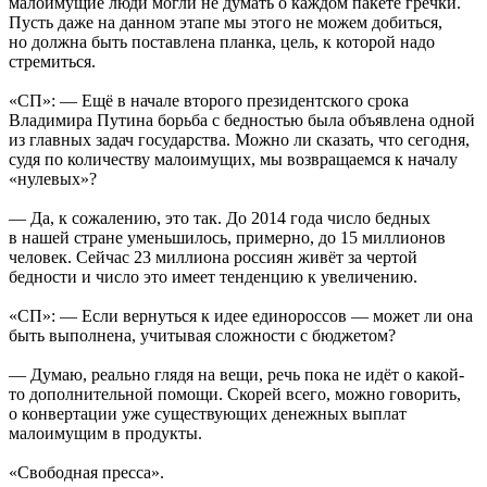
малоимущие люди могли не думать о каждом пакете гречки.
Пусть даже на данном этапе мы этого не можем добиться,
но должна быть поставлена планка, цель, к которой надо
стремиться.
«СП»: — Ещё в начале второго президентского срока
Владимира Путина борьба с бедностью была объявлена одной
из главных задач государства. Можно ли сказать, что сегодня,
судя по количеству малоимущих, мы возвращаемся к началу
«нулевых»?
— Да, к сожалению, это так. До 2014 года число бедных
в нашей стране уменьшилось, примерно, до 15 миллионов
человек. Сейчас 23 миллиона россиян живёт за чертой
бедности и число это имеет тенденцию к увеличению.
«СП»: — Если вернуться к идее единороссов — может ли она
быть выполнена, учитывая сложности с бюджетом?
— Думаю, реально глядя на вещи, речь пока не идёт о какой-
то дополнительной помощи. Скорей всего, можно говорить,
о конвертации уже существующих денежных выплат
малоимущим в продукты.
«Свободная пресса».