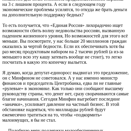
на 3 с лишним процента. А если в следующем году
экономические проблемы усилятся, то откуда же брать деньги
на дополнительную поддержку бедных?
То есть получается, что «Единая Россия» лихорадочно ищет
возможности сбить волну недовольства россиян, вызванную
падением жизненного уровня, Но возможностей для этого всё
меньше. Вы посмотрите, у нас больше 20 миллионов граждан
оказались за чертой бедности. Если их обеспечивать хотя бы
раз месяц продуктовым набором на 2 тысячи рублей (а из-за
меньшего всю эту кашу затевать вообще не стоит), то легко
посчитать в какую это копеечку выльется.
Я думаю, когда депутат-единоросс выдвигал это предложение,
он с Минфином не советовался. А у нас именно министр
финансов и председатель Центробанка, едва ли не главные
«рулевые» в экономике. Как только они сообщают высшему
руководству страны, что денег нет, сразу сворачиваются самые
благие начинания. Сегодня Минфин выгребает последние
«заначки», усиливает давление на частный бизнес. В этой
обстановке надеяться, что миллиарды рублей будут
ежемесячно тратиться на то, чтобы «подкормить»
малоимущих, я бы не стал.
— Подобную меру поддержки малообеспеченных