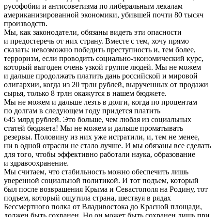
русофобии и антисоветизма по либеральным лекалам
американизированной экономики, убившей почти 80 тысяч
производств.
Мы, как законодатели, обязаны видеть эти опасности
и предостеречь от них страну. Вместе с тем, хочу прямо
сказать: невозможно победить преступность и, тем более,
терроризм, если проводить социально-экономический курс,
который выгоден очень узкой группе людей. Мы не можем
и дальше продолжать платить дань российской и мировой
олигархии, когда из 20 трлн рублей, вырученных от продажи
сырья, только 8 трлн окажутся в нашем бюджете.
Мы не можем и дальше лезть в долги, когда по процентам
по долгам в следующем году придется платить
645 млрд рублей. Это больше, чем любая из социальных
статей бюджета! Мы не можем и дальше проматывать
резервы. Половину из них уже истратили, и, тем не менее,
ни в одной отрасли не стало лучше. И мы обязаны все сделать
для того, чтобы эффективно работали наука, образование
и здравоохранение.
Мы считаем, что стабильность можно обеспечить лишь
уверенной социальной политикой. И тот подъем, который
был после возвращения Крыма и Севастополя на Родину, тот
подъем, который ощутила страна, шествуя в рядах
Бессмертного полка от Владивостока до Красной площади,
должен быть сохранен. Но он может быть сохранен лишь при