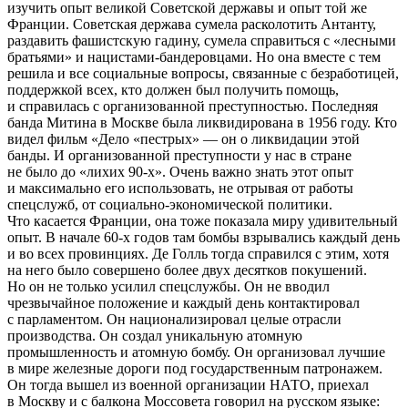
изучить опыт великой Советской державы и опыт той же
Франции. Советская держава сумела расколотить Антанту,
раздавить фашистскую гадину, сумела справиться с «лесными
братьями» и нацистами-бандеровцами. Но она вместе с тем
решила и все социальные вопросы, связанные с безработицей,
поддержкой всех, кто должен был получить помощь,
и справилась с организованной преступностью. Последняя
банда Митина в Москве была ликвидирована в 1956 году. Кто
видел фильм «Дело «пестрых» — он о ликвидации этой
банды. И организованной преступности у нас в стране
не было до «лихих 90-х». Очень важно знать этот опыт
и максимально его использовать, не отрывая от работы
спецслужб, от социально-экономической политики.
Что касается Франции, она тоже показала миру удивительный
опыт. В начале 60-х годов там бомбы взрывались каждый день
и во всех провинциях. Де Голль тогда справился с этим, хотя
на него было совершено более двух десятков покушений.
Но он не только усилил спецслужбы. Он не вводил
чрезвычайное положение и каждый день контактировал
с парламентом. Он национализировал целые отрасли
производства. Он создал уникальную атомную
промышленность и атомную бомбу. Он организовал лучшие
в мире железные дороги под государственным патронажем.
Он тогда вышел из военной организации НАТО, приехал
в Москву и с балкона Моссовета говорил на русском языке: