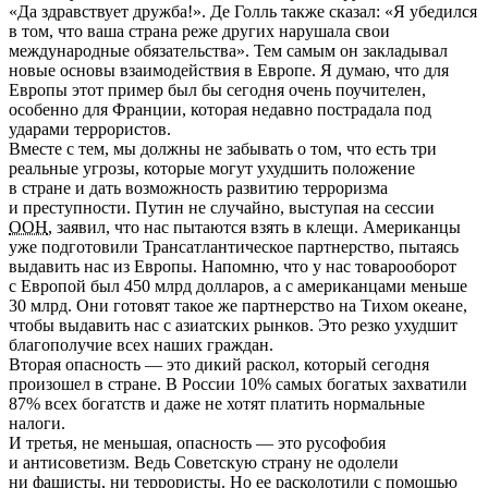
«Да здравствует дружба!». Де Голль также сказал: «Я убедился
в том, что ваша страна реже других нарушала свои
международные обязательства». Тем самым он закладывал
новые основы взаимодействия в Европе. Я думаю, что для
Европы этот пример был бы сегодня очень поучителен,
особенно для Франции, которая недавно пострадала под
ударами террористов.
Вместе с тем, мы должны не забывать о том, что есть три
реальные угрозы, которые могут ухудшить положение
в стране и дать возможность развитию терроризма
и преступности. Путин не случайно, выступая на сессии
ООН
, заявил, что нас пытаются взять в клещи. Американцы
уже подготовили Трансатлантическое партнерство, пытаясь
выдавить нас из Европы. Напомню, что у нас товарооборот
с Европой был 450 млрд долларов, а с американцами меньше
30 млрд. Они готовят такое же партнерство на Тихом океане,
чтобы выдавить нас с азиатских рынков. Это резко ухудшит
благополучие всех наших граждан.
Вторая опасность — это дикий раскол, который сегодня
произошел в стране. В России 10% самых богатых захватили
87% всех богатств и даже не хотят платить нормальные
налоги.
И третья, не меньшая, опасность — это русофобия
и антисоветизм. Ведь Советскую страну не одолели
ни фашисты, ни террористы. Но ее расколотили с помощью