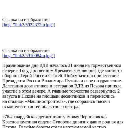
Ссылка на изображение
[img="link2/5922372m.jpg"]
Ссылка на изображение
[img="link2/5910084m.jpg"]
Празднование дня ВДВ началось 31 июля на торжественном
вечере в Государственном Кремлёвском дворце, где министр
обороны Герой России Сергей Шойгу зачитал приветствие
Президента России Владимира Путина и свое поздравление.
Делегация десантников и ветеранов ВДВ из Пскова приняла
участие в этом вечере. А главные торжества развернулись 2
августа в Пскове на площади десантников и перенеслись
на стадион «Машиностроитель», где собрались тысячи
псковичей и гостей областного центра.
«76-я гвардейская десантно-штурмовая Черниговская
Краснознаменная ордена Суворова дивизия давно родная для
Пскова. Голубые береты стали неотъемлемой частью