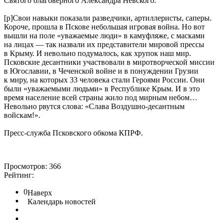
Святого благоверного Александра Невского.
[p]Свои навыки показали разведчики, артиллеристы, саперы.
Короче, прошла в Пскове небольшая игровая война. Но вот
вышли на поле «уважаемые люди» в камуфляже, с масками
на лицах — так назвали их представители мировой прессы
в Крыму. И невольно подумалось, как хрупок наш мир.
Псковские десантники участвовали в миротворческой миссии
в Югославии, в Чеченской войне и в понуждении Грузии
к миру, на которых 33 человека стали Героями России. Они
были «уважаемыми людьми» в Республике Крым. И в это
время население всей страны жило под мирным небом…
Невольно рвутся слова: «Слава Воздушно-десантным
войскам!».
Пресс-служба Псковского обкома КПРФ.
Просмотров: 366
Рейтинг:
0
Наверх
Календарь новостей