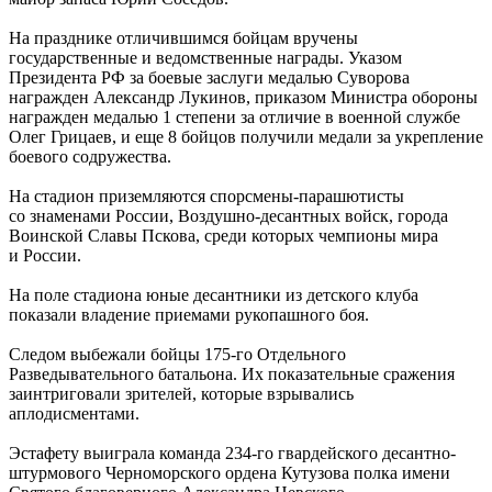
На празднике отличившимся бойцам вручены
государственные и ведомственные награды. Указом
Президента РФ за боевые заслуги медалью Суворова
награжден Александр Лукинов, приказом Министра обороны
награжден медалью 1 степени за отличие в военной службе
Олег Грицаев, и еще 8 бойцов получили медали за укрепление
боевого содружества.
На стадион приземляются спорсмены-парашютисты
со знаменами России, Воздушно-десантных войск, города
Воинской Славы Пскова, среди которых чемпионы мира
и России.
На поле стадиона юные десантники из детского клуба
показали владение приемами рукопашного боя.
Следом выбежали бойцы 175-го Отдельного
Разведывательного батальона. Их показательные сражения
заинтриговали зрителей, которые взрывались
аплодисментами.
Эстафету выиграла команда 234-го гвардейского десантно-
штурмового Черноморского ордена Кутузова полка имени