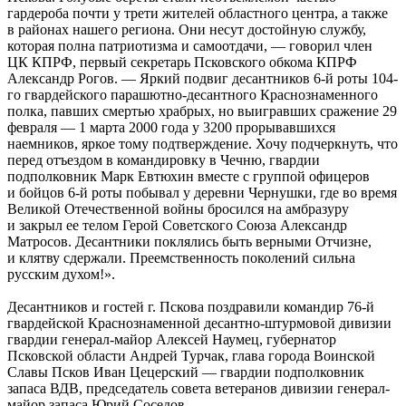
гардероба почти у трети жителей областного центра, а также
в районах нашего региона. Они несут достойную службу,
которая полна патриотизма и самоотдачи, — говорил член
ЦК КПРФ, первый секретарь Псковского обкома КПРФ
Александр Рогов. — Яркий подвиг десантников 6-й роты 104-
го гвардейского парашютно-десантного Краснознаменного
полка, павших смертью храбрых, но выигравших сражение 29
февраля — 1 марта 2000 года у 3200 прорывавшихся
наемников, яркое тому подтверждение. Хочу подчеркнуть, что
перед отъездом в командировку в Чечню, гвардии
подполковник Марк Евтюхин вместе с группой офицеров
и бойцов 6-й роты побывал у деревни Чернушки, где во время
Великой Отечественной войны бросился на амбразуру
и закрыл ее телом Герой Советского Союза Александр
Матросов. Десантники поклялись быть верными Отчизне,
и клятву сдержали. Преемственность поколений сильна
русским духом!».
Десантников и гостей г. Пскова поздравили командир 76-й
гвардейской Краснознаменной десантно-штурмовой дивизии
гвардии генерал-майор Алексей Наумец, губернатор
Псковской области Андрей Турчак, глава города Воинской
Славы Псков Иван Цецерский — гвардии подполковник
запаса ВДВ, председатель совета ветеранов дивизии генерал-
майор запаса Юрий Соседов.