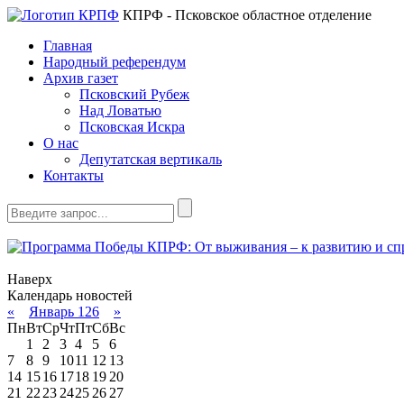
КПРФ - Псковское областное отделение
Главная
Народный референдум
Архив газет
Псковский Рубеж
Над Ловатью
Псковская Искра
О нас
Депутатская вертикаль
Контакты
Наверх
Календарь новостей
«
Январь 126
»
Пн
Вт
Ср
Чт
Пт
Сб
Вс
1
2
3
4
5
6
7
8
9
10
11
12
13
14
15
16
17
18
19
20
21
22
23
24
25
26
27