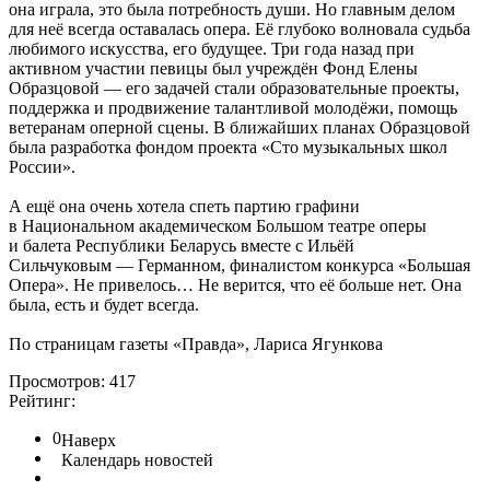
она играла, это была потребность души. Но главным делом
для неё всегда оставалась опера. Её глубоко волновала судьба
любимого искусства, его будущее. Три года назад при
активном участии певицы был учреждён Фонд Елены
Образцовой — его задачей стали образовательные проекты,
поддержка и продвижение талантливой молодёжи, помощь
ветеранам оперной сцены. В ближайших планах Образцовой
была разработка фондом проекта «Сто музыкальных школ
России».
А ещё она очень хотела спеть партию графини
в Национальном академическом Большом театре оперы
и балета Республики Беларусь вместе с Ильёй
Сильчуковым — Германном, финалистом конкурса «Большая
Опера». Не привелось… Не верится, что её больше нет. Она
была, есть и будет всегда.
По страницам газеты «Правда», Лариса Ягункова
Просмотров: 417
Рейтинг:
0
Наверх
Календарь новостей