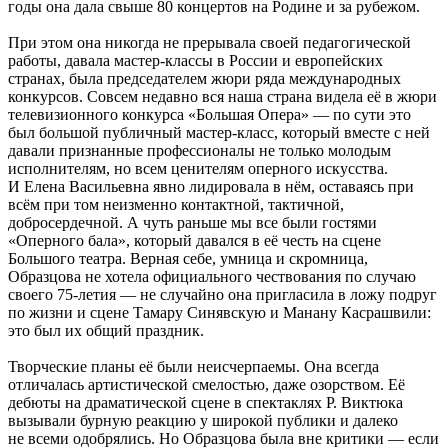
годы она дала свыше 80 концертов на Родине и за рубежом.
При этом она никогда не прерывала своей педагогической
работы, давала мастер-классы в России и европейских
странах, была председателем жюри ряда международных
конкурсов. Совсем недавно вся наша страна видела её в жюри
телевизионного конкурса «Большая Опера» — по сути это
был большой публичный мастер-класс, который вместе с ней
давали признанные профессионалы не только молодым
исполнителям, но всем ценителям оперного искусства.
И Елена Васильевна явно лидировала в нём, оставаясь при
всём при том неизменно контактной, тактичной,
добросердечной. А чуть раньше мы все были гостями
«Оперного бала», который давался в её честь на сцене
Большого театра. Верная себе, умница и скромница,
Образцова не хотела официального чествования по случаю
своего 75-летия — не случайно она пригласила в ложу подруг
по жизни и сцене Тамару Синявскую и Манану Касрашвили:
это был их общий праздник.
Творческие планы её были неисчерпаемы. Она всегда
отличалась артистической смелостью, даже озорством. Её
дебюты на драматической сцене в спектаклях Р. Виктюка
вызывали бурную реакцию у широкой публики и далеко
не всеми одобрялись. Но Образцова была вне критики — если