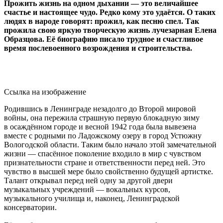
Прожить жизнь на одном дыхании — это величайшее
счастье и настоящее чудо. Редко кому это удаётся. О таких
людях в народе говорят: прожил, как песню спел. Так
прожила свою яркую творческую жизнь лучезарная Елена
Образцова. Её биографию писало трудное и счастливое
время послевоенного возрождения и строительства.
Ссылка на изображение
Родившись в Ленинграде незадолго до Второй мировой
войны, она пережила страшную первую блокадную зиму
в осаждённом городе и весной 1942 года была вывезена
вместе с родными по Ладожскому озеру в город Устюжну
Вологодской области. Таким было начало этой замечательной
жизни — спасённое поколение входило в мир с чувством
признательности стране и ответственности перед ней. Это
чувство в высшей мере было свойственно будущей артистке.
Талант открывал перед ней одну за другой двери
музыкальных учреждений — вокальных курсов,
музыкального училища и, наконец, Ленинградской
консерватории.