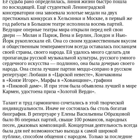
Её судьба рано определилась, линия жизни быстро пошла
по восходящей. Ещё студенткой Ленинградской
консерватории она завоевала золотые медали на двух
престижных конкурсах в Хельсинки и Москве, в первый же
год работы в Большом театре исполнила восемь партий.
Ведущие оперные театры мира открыли перед ней свои
двери — Милан и Париж, Вена и Берлин, Лондон и Нью-
Йорк рукоплескали ей. Она со своим художественным вкусом
и общественным темпераментом всегда оставалась посланцем
своей страны, своего народа. Ей удалось много сделать для
пропаганды русской музыкальной культуры, русского умного
сердечного искусства — подлинно, она была дочерью своего
народа. Она спела лучшие партии меццо-сопрано в русском
репертуаре: Любаши в «Царской невесте», Кончаковны
в «Князе Игоре», Марфы в «Хованщине», графини
в «Пиковой даме». И при этом была объявлена лучшей в мире
Кармен, удостоена приза «Золотой Верди».
Талант и труд гармонично сочетались в этой творческой
индивидуальности. Иначе не состоялась бы столь богатая
биография. В репертуаре у Елены Васильевны Образцовой
было 86 оперных партий, свыше 100 романсов, народных
песен, джазовых композиций. Концертная деятельность всегда
была для неё возможностью выхода к самой широкой
публике, способом общения с народом. Только за последние