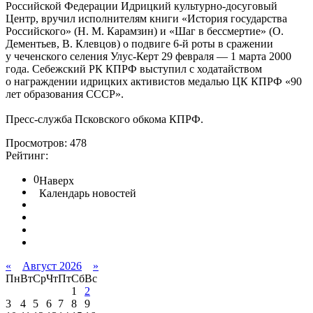
Российской Федерации Идрицкий культурно-досуговый
Центр, вручил исполнителям книги «История государства
Российского» (Н. М. Карамзин) и «Шаг в бессмертие» (О.
Дементьев, В. Клевцов) о подвиге 6-й роты в сражении
у чеченского селения Улус-Керт 29 февраля — 1 марта 2000
года. Себежский РК КПРФ выступил с ходатайством
о награждении идрицких активистов медалью ЦК КПРФ «90
лет образования СССР».
Пресс-служба Псковского обкома КПРФ.
Просмотров: 478
Рейтинг:
0
Наверх
Календарь новостей
«
Август 2026
»
Пн
Вт
Ср
Чт
Пт
Сб
Вс
1
2
3
4
5
6
7
8
9