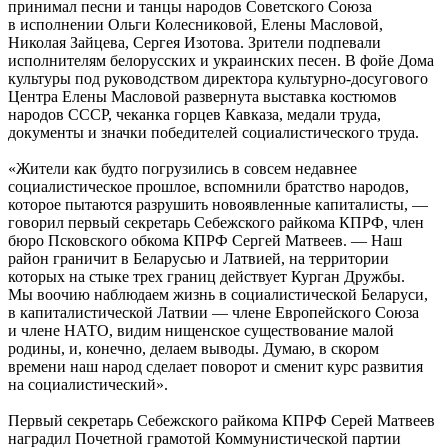
принимал песни и танцы народов Советского Союза
в исполнении Ольги Колесниковой, Елены Масловой,
Николая Зайцева, Сергея Изотова. Зрители подпевали
исполнителям белорусских и украинских песен. В фойе Дома
культуры под руководством директора культурно-досугового
Центра Елены Масловой развернута выставка костюмов
народов СССР, чеканка горцев Кавказа, медали труда,
документы и значки победителей социалистического труда.
«Жители как будто погрузились в совсем недавнее
социалистическое прошлое, вспомнили братство народов,
которое пытаются разрушить новоявленные капиталисты, —
говорил первый секретарь Себежского райкома КПРФ, член
бюро Псковского обкома КПРФ Сергей Матвеев. — Наш
район граничит в Беларусью и Латвией, на территории
которых на стыке трех границ действует Курган Дружбы.
Мы воочию наблюдаем жизнь в социалистической Беларуси,
в капиталистической Латвии — члене Европейского Союза
и члене НАТО, видим нищенское существование малой
родины, и, конечно, делаем выводы. Думаю, в скором
времени наш народ сделает поворот и сменит курс развития
на социалистический».
Первый секретарь Себежского райкома КПРФ Серей Матвеев
наградил Почетной грамотой Коммунистической партии