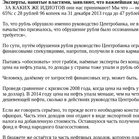
Эксперты, нанятые властями, заявляют, что важнейшая зад
ЗА КАКИХ ЖЕ ИДИОТОВ они нас принимают! Мы что — не пони
65%: с 28 рублей 96 копеек на 31 декабря 2013 года до 47 рубл
То, что рубль обрушило именно руководство Центробанка, не в
начальство призналось, что обрушение рубля было осознанным
требуется».
По сути, путём обрушения рубля руководство Центробанка огра
финансовыми спекуляциями, напротив, получили в свои карман
Пытаясь «обосновать» этот грабёж, наёмные эксперты без конца
цена на нефть упала, то доходы у страны тоже упали и рубль об
Человеку, далёкому от хитростей финансовых игр, может быть, 
Проведя сравнение с кризисом 2008 года, когда цена на нефть уп
за доллар). В 2014 году цена на нефть упала меньше, чем на чет
дешевеющей нефти, сколько в действиях руководства Центроба
Если же говорить серьёзно, то прежде всего необходимо конста
офшорах. Часть этих доходов они отдают в виде экспортной п
налога на добавленную стоимость. Оставшуюся часть полученн
фонд и Фонд народного благосостояния.
В бюджете же остаётся та часть нефтяных доходов, которую пл