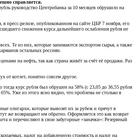
пешно справляется.
ль руководство Центробанка за 10 месяцев обрушило на
 в пресс-релизе, опубликованном на сайте ЦБР 7 ноября, его
исшедшего снижения курса дальнейшего ослабления рубля не
сех. Те из них, которые занимаются экспортом сырья, а также
карманов остальных россиян.
енами на нефть, так как страна живёт за счёт её продажи. Раз
ух от котлет, понятно совсем другое.
то тогда курс рубля был обрушен на 58% (с 23,05 до 36,55 рубля
а 65%. Уже из этого ясно видно, что проблема не столько в
яные олигархи, которые вывозят их за рубеж и прячут в
ут же возвращают им обратно. Оформляется это как возврат
та и перечисляют в свои забугорные «заначки»: Резервный
скопаемых, налог на добавленную стоимость и налог на