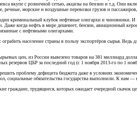
а вкупе с розничной сетью, акцизы на бензин и т.д. Они включ
, речные, морские и воздушные перевозки грузов и пассажиров,
 в один криминальный клубок нефтяные олигархи и чиновники. И
н. Даже когда нефть в мире дешевеет, бензин, авиационный керос
вязанные с нефтяными олигархами.
грабить население страны в пользу экспортёров сырья. Ведь для
сырьевых цен, из России вывезено товаров на 381 миллиард долла
ных резервов ЦБР за последний год (с 1 ноября 2013-го по 1 ноя
решить проблему дефицита бюджета даже в условиях экономичес
мол, социальные обязательства государства выполнили. К нам — 
е граждане, трудящиеся, которых ожидает очередной скачок цен