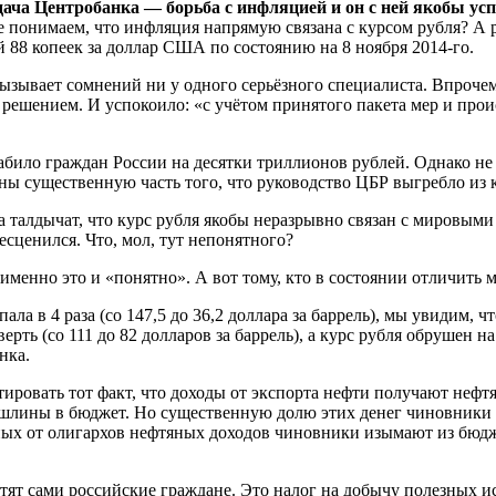
ача Центробанка — борьба с инфляцией и он с ней якобы ус
маем, что инфляция напрямую связана с курсом рубля? А руб
ей 88 копеек за доллар США по состоянию на 8 ноября 2014-го.
ызывает сомнений ни у одного серьёзного специалиста. Впрочем,
 решением. И успокоило: «с учётом принятого пакета мер и про
било граждан России на десятки триллионов рублей. Однако не в
ы существенную часть того, что руководство ЦБР выгребло из 
 талдычат, что курс рубля якобы неразрывно связан с мировыми ц
есценился. Что, мол, тут непонятного?
именно это и «понятно». А вот тому, кто в состоянии отличить м
ала в 4 раза (со 147,5 до 36,2 доллара за баррель), мы увидим, ч
верть (со 111 до 82 долларов за баррель), а курс рубля обрушен н
нка.
тировать тот факт, что доходы от экспорта нефти получают нефт
ошлины в бюджет. Но существенную долю этих денег чиновники т
ых от олигархов нефтяных доходов чиновники изымают из бюдже
атят сами российские граждане. Это налог на добычу полезных и