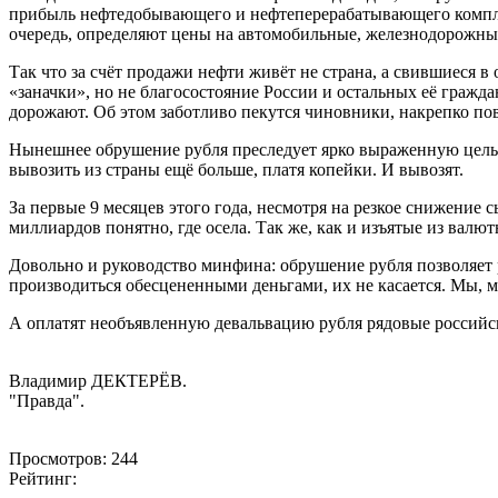
прибыль нефтедобывающего и нефтеперерабатывающего комплекс
очередь, определяют цены на автомобильные, железнодорожные
Так что за счёт продажи нефти живёт не страна, а свившиеся
«заначки», но не благосостояние России и остальных её гражда
дорожают. Об этом заботливо пекутся чиновники, накрепко по
Нынешнее обрушение рубля преследует ярко выраженную цель: о
вывозить из страны ещё больше, платя копейки. И вывозят.
За первые 9 месяцев этого года, несмотря на резкое снижение 
миллиардов понятно, где осела. Так же, как и изъятые из валют
Довольно и руководство минфина: обрушение рубля позволяет 
производиться обесцененными деньгами, их не касается. Мы, 
А оплатят необъявленную девальвацию рубля рядовые российски
Владимир ДЕКТЕРЁВ.
"Правда".
Просмотров: 244
Рейтинг: