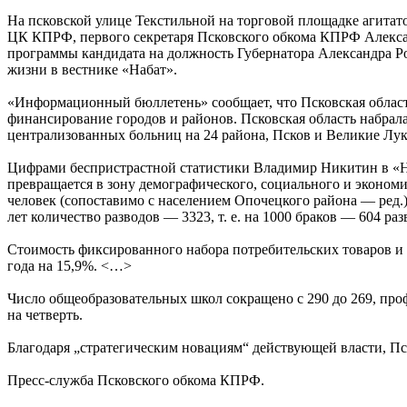
На псковской улице Текстильной на торговой площадке агитат
ЦК КПРФ, первого секретаря Псковского обкома КПРФ Алекса
программы кандидата на должность Губернатора Александра Ро
жизни в вестнике «Набат».
«Информационный бюллетень» сообщает, что Псковская область
финансирование городов и районов. Псковская область набрала 
централизованных больниц на 24 района, Псков и Великие Лук
Цифрами беспристрастной статистики Владимир Никитин в «Наб
превращается в зону демографического, социального и экономич
человек (сопоставимо с населением Опочецкого района — ред.)
лет количество разводов — 3323, т. е. на 1000 браков — 604 ра
Стоимость фиксированного набора потребительских товаров и у
года на 15,9%. <…>
Число общеобразовательных школ сокращено с 290 до 269, про
на четверть.
Благодаря „стратегическим новациям“ действующей власти, Пск
Пресс-служба Псковского обкома КПРФ.