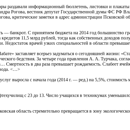
оры раздавали информационный бюллетень, листовки и плакаты 
ндра Рогова, вестник депутат Государственной думы ФС РФ Вл
гова, критические заметки в адрес администрации Псковской об
 — банкрот. С принятием бюджета на 2014 год большинство гра
кредитов 11,5 млрд рублей, тогда как собственных доходов полу
и. Недостаток врачей узких специальностей в области превышает
ате» заставляет всерьез задуматься о сегодняшней жизни: «Ста
еского бедствия. За четыре года правления А. А. Турчака, согла
… Смертность в два раза превышает рождаемость. Слабеет ячейк
звода. <…>
слуг выросла с начала года (2014 г. — ред.) на 5,5%, стоимост
фтехучилищ с 23 до 13. Число учащихся в техникумах уменьшило
овская область стремительно превращается в зону экологическо