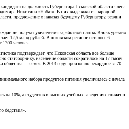
кандидата на должность Губернатора Псковской области члена
адимира Никитина «Набат». В них выдержки из народной
ласти, предложение о наказах будущему Губернатору, реалии
ждан не получат увеличения заработной платы. Вновь урезано
чает 12,5 млрд рублей. В псковском регионе осталось 6
 1300 человек.
тистика подтверждает, что Псковская область все больше
сно статсборнику, население области сократилось на 17 тысяч
а общества — семья. В 2013 году произошло рекордное за 70
ь минимального набора продуктов питания увеличилась с начала
сь на 10%, а студентов в высших учебных заведениях снижено
го бедствия».