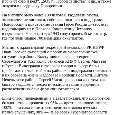
прочь от озёр и рек!“, „SOS!“, „Город свинства“ и др., а также
лозунги в поддержку Новороссии.
На митинге было более 100 человек. Раздавали газеты,
экологические листовки, собирали подписи в поддержку
Новороссии и присвоению звания Героя России диверсанту-
подпольщику из г. Порхова Константину Чеховичу,
взорвавшего 70 лет назад в 1943 году городской кинотеатр,
где погибли свыше 700 немецких оккупантов.
Митинг открыл первый секретарь Невельского РК КПРФ
Иван Бобаков сказавший о проблемной экологической
ситуации в районе. Выступившие первые секретари
Себежского и Усвятского райкомов КПРФ Сергей Матвеев
и Руслан Виноградов с тревогой говорили о серьёзных
проблемах с экологией в их районах и поддержали невельчан
в их борьбе за жизнь и здоровье населения области. Житель
Невельского района Сергей Чигинцев рассказал о том, как
быстро ухудшается экологическая ситуации в деревнях,
расположенных близ ферм свинокомплекса.
Блиц-опрос, проведенный в Невеле показал, что абсолютное
большинство опрошенных 96% — против свинокомплекса,
100% — за наказание ответственных в экологических
правонарушениях, 98% — на выборах Губернатора области