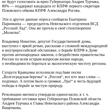
не будут голосовать за врио Губернатора Андрея Турчака,
80% — поддержат кандидата от КПРФ первого секретаря
Псковского обкома КПРФ Александра Рогова.
Эти и другие данные опроса сообщила Екатерина
Паринкина — председатель Невельского отделения ВСД
„Русский Лад“. Она же прочла и своё стихотворение
„Молитва“.
Владимир Никитин, депутат Государственной думы,
выступил с яркой речью, рассказав о сложной международной
и внутрироссийской обстановке, о борьбе КПРФ в Думе
против антинародных законов, о бездействии правительства
России по всем острым вопросам жизни народа,
о необходимости бороться за экологическую чистоту региона.
Супруги Кравцовы исполнили под баян песни
„Волгоградская березка“ и „Россия“, все кто знал слова —
подпевал. А потом было и громкое „Ура!“ в честь будущей
победы в борьбе за чистую природу.
Резолюцию митинга утвердили единогласно, в т. ч.
требование отставки врио Губернатора Псковской области
Андрея Турчака и Главы Невельского района Александра
Ващенкова.