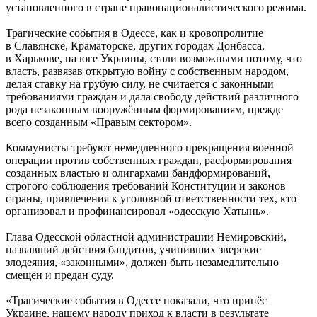
установленного в стране правонационалистического режима.
Трагические события в Одессе, как и кровопролитие
в Славянске, Краматорске, других городах Донбасса,
в Харькове, на юге Украины, стали возможными потому, что
власть, развязав открытую войну с собственным народом,
делая ставку на грубую силу, не считается с законными
требованиями граждан и дала свободу действий различного
рода незаконным вооружённым формированиям, прежде
всего созданным «Правым сектором».
Коммунисты требуют немедленного прекращения военной
операции против собственных граждан, расформирования
созданных властью и олигархами бандформирований,
строгого соблюдения требований Конституции и законов
страны, привлечения к уголовной ответственности тех, кто
организовал и профинансировал «одесскую Хатынь».
Глава Одесской областной администрации Немировский,
назвавший действия бандитов, учинивших зверские
злодеяния, «законными», должен быть незамедлительно
смещён и предан суду.
«Трагические события в Одессе показали, что принёс
Украине, нашему народу приход к власти в результате