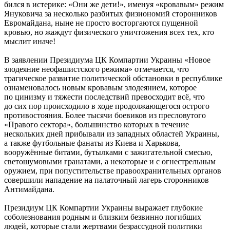
бился в истерике: «Они же дети!», именуя «кровавым» режим
Януковича за несколько разбитых физиономий сторонников
Евромайдана, ныне не просто восторгаются пущенной
кровью, но жаждут физического уничтожения всех тех, кто
мыслит иначе!
В заявлении Президиума ЦК Компартии Украины «Новое
злодеяние неофашистского режима» отмечается, что
трагическое развитие политической обстановки в республике
ознаменовалось новым кровавым злодеянием, которое
по цинизму и тяжести последствий превосходит всё, что
до сих пор происходило в ходе продолжающегося острого
противостояния. Более тысячи боевиков из пресловутого
«Правого сектора», большинство которых в течение
нескольких дней прибывали из западных областей Украины,
а также футбольные фанаты из Киева и Харькова,
вооружённые битами, бутылками с зажигательной смесью,
светошумовыми гранатами, а некоторые и с огнестрельным
оружием, при попустительстве правоохранительных органов
совершили нападение на палаточный лагерь сторонников
Антимайдана.
Президиум ЦК Компартии Украины выражает глубокие
соболезнования родным и близким безвинно погибших
людей, которые стали жертвами безрассудной политики