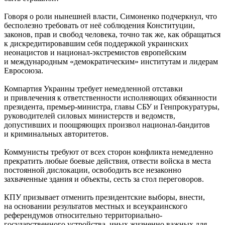
Говоря о роли нынешней власти, Симоненко подчеркнул, что
бесполезно требовать от неё соблюдения Конституции,
законов, прав и свобод человека, точно так же, как обращаться
к дискредитировавшим себя поддержкой украинских
неонацистов и национал-экстремистов европейским
и международным «демократическим» институтам и лидерам
Евросоюза.
Компартия Украины требует немедленной отставки
и привлечения к ответственности исполняющих обязанности
президента, премьер-министра, главы СБУ и Генпрокуратуры,
руководителей силовых министерств и ведомств,
допустивших и поощряющих произвол национал-бандитов
и криминальных авторитетов.
Коммунисты требуют от всех сторон конфликта немедленно
прекратить любые боевые действия, отвести войска в места
постоянной дислокации, освободить все незаконно
захваченные здания и объекты, сесть за стол переговоров.
КПУ призывает отменить президентские выборы, внести,
на основании результатов местных и всеукраинского
референдумов относительно территориально-
государственного устройства, иных жизненно важных для