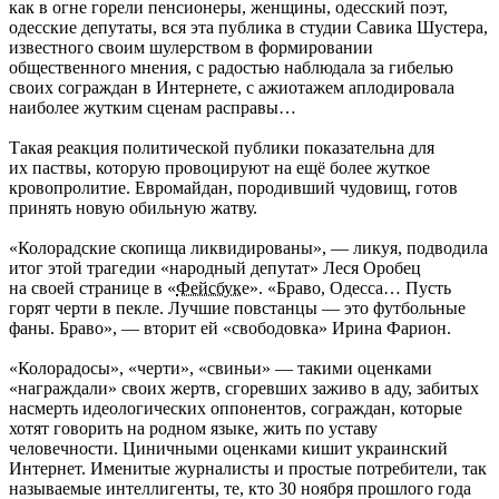
как в огне горели пенсионеры, женщины, одесский поэт,
одесские депутаты, вся эта публика в студии Савика Шустера,
известного своим шулерством в формировании
общественного мнения, с радостью наблюдала за гибелью
своих сограждан в Интернете, с ажиотажем аплодировала
наиболее жутким сценам расправы…
Такая реакция политической публики показательна для
их паствы, которую провоцируют на ещё более жуткое
кровопролитие. Евромайдан, породивший чудовищ, готов
принять новую обильную жатву.
«Колорадские скопища ликвидированы», — ликуя, подводила
итог этой трагедии «народный депутат» Леся Оробец
на своей странице в «
Фейсбук
е». «Браво, Одесса… Пусть
горят черти в пекле. Лучшие повстанцы — это футбольные
фаны. Браво», — вторит ей «свободовка» Ирина Фарион.
«Колорадосы», «черти», «свиньи» — такими оценками
«награждали» своих жертв, сгоревших заживо в аду, забитых
насмерть идеологических оппонентов, сограждан, которые
хотят говорить на родном языке, жить по уставу
человечности. Циничными оценками кишит украинский
Интернет. Именитые журналисты и простые потребители, так
называемые интеллигенты, те, кто 30 ноября прошлого года