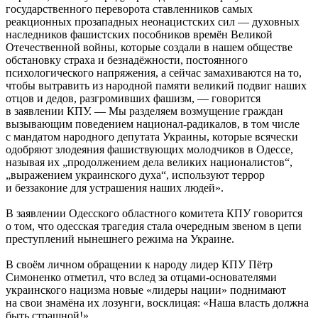
государственного переворота ставленников самых
реакционных прозападных неонацистских сил — духовных
наследников фашистских пособников времён Великой
Отечественной войны, которые создали в нашем обществе
обстановку страха и безнадёжности, постоянного
психологического напряжения, а сейчас замахиваются на то,
чтобы вытравить из народной памяти великий подвиг наших
отцов и дедов, разгромивших фашизм, — говорится
в заявлении КПУ. — Мы разделяем возмущение граждан
вызывающим поведением национал-радикалов, в том числе
с мандатом народного депутата Украины, которые всячески
одобряют злодеяния фашиствующих молодчиков в Одессе,
называя их „продолжением дела великих националистов“,
„выражением украинского духа“, используют террор
и беззаконие для устрашения наших людей».
В заявлении Одесского областного комитета КПУ говорится
о том, что одесская трагедия стала очередным звеном в цепи
преступлений нынешнего режима на Украине.
В своём личном обращении к народу лидер КПУ Пётр
Симоненко отметил, что вслед за отцами-основателями
украинского нацизма новые «лидеры нации» поднимают
на свои знамёна их лозунги, восклицая: «Наша власть должна
быть страшной!»