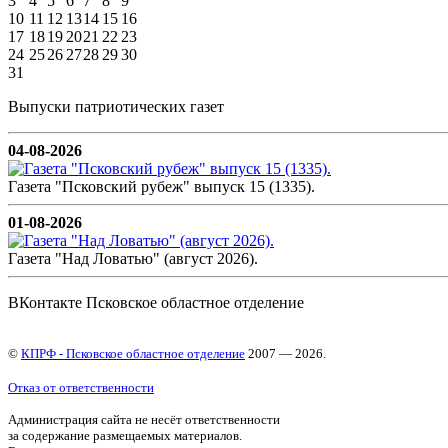
3
4
5
6
7
8
9
10
11
12
13
14
15
16
17
18
19
20
21
22
23
24
25
26
27
28
29
30
31
Выпуски патриотических газет
04-08-2026
Газета "Псковский рубеж" выпуск 15 (1335).
01-08-2026
Газета "Над Ловатью" (август 2026).
ВКонтакте Псковское областное отделение
©
КПРФ - Псковское областное отделение
2007 — 2026.
Отказ от ответственности
Администрация сайта не несёт ответственности
за содержание размещаемых материалов.