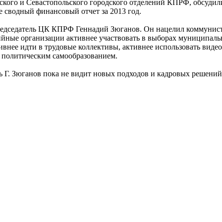
кого и Севастопольского городского отделений КПРФ, обсудили
же сводный финансовый отчет за 2013 год.
редседатель ЦК КПРФ Геннадий Зюганов. Он нацелил коммунисто
йные организации активнее участвовать в выборах муниципальн
тивнее идти в трудовые коллективы, активнее использовать в
 политическим самообразованием.
сь Г. Зюганов пока не видит новых подходов и кадровых решений