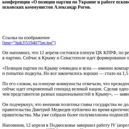
конференции «О позиции партии по Украине и работе пско
псковских коммунистов Александр Рогов.
Ссылка на изображение
[img="link3\5194075m.jpg"]
Он напомнил, что 12 апреля состоялся пленум ЦК КПРФ, по р
в партию. Сейчас в Крыму и Севастополе идет формирование о
«Позиция партии по Крыму очевидна и ясна — именно компарт
и попытки подкупа. Но все закончилось хорошо — стало на 1,5
По его словам, на пленуме коммунисты отмечали, что президе
сейчас идет откровенный геноцид великой нации. Сделав одно
чем представители разных национальностей в Крыму», — заяви
Он подчеркнул, что внешняя политика главы государства не до
правительства Дмитрий Медведев публично во время критичной
правительства. Мы уже собрали более полумиллиона подписей 
Напомним, 12 апреля в Подмосковье завершил работу IV (ап