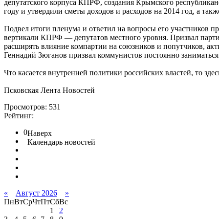
депутатского корпуса КПРФ, создания Крымского республиканс
году и утвердили сметы доходов и расходов на 2014 год, а так
Подвел итоги пленума и ответил на вопросы его участников п
вертикали КПРФ — депутатов местного уровня. Призвал парти
расширять влияние компартии на союзников и попутчиков, ак
Геннадий Зюганов призвал коммунистов постоянно заниматься
Что касается внутренней политики российских властей, то зде
Псковская Лента Новостей
Просмотров: 531
Рейтинг:
0
Наверх
Календарь новостей
«
Август 2026
»
Пн
Вт
Ср
Чт
Пт
Сб
Вс
1
2