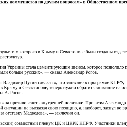
вских коммунистов по другим вопросам» в Общественном пр
езультатам которого в Крыму и Севастополе были созданы отде
ргструктур.
ия Украины стала цементирующим звеном, которое позволило п
 млн больше русских», — сказал Александр Рогов.
нт Владимир Путин сделал то, что записано в программе КПРФ,
 в Крыму и Севастополе, теперь нужно обратить внимание на ос
л А. Рогов.
лжна противоречить внутренней политике. При этом Александр Ро
 ситуации не высказал свою позицию, а, наоборот, заснул во в
за отставку Медведева», — заключил он.
рельский) совместный пленум ЦК и ЦКРК КПРФ. Участники пле