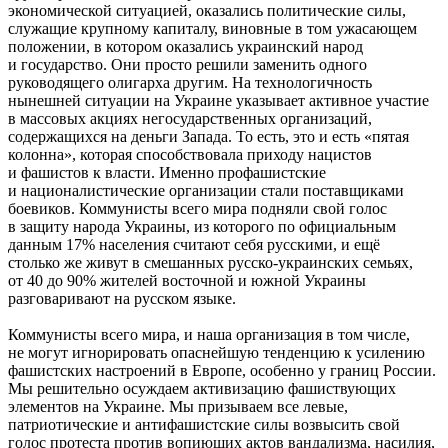
экономической ситуацией, оказались политические силы,
служащие крупному капиталу, виновные в том ужасающем
положении, в котором оказались украинский народ
и государство. Они просто решили заменить одного
руководящего олигарха другим. На технологичность
нынешней ситуации на Украине указывает активное участие
в массовых акциях негосударственных организаций,
содержащихся на деньги Запада. То есть, это и есть «пятая
колонна», которая способствовала приходу нацистов
и фашистов к власти. Именно профашистские
и националистические организации стали поставщиками
боевиков. Коммунисты всего мира подняли свой голос
в защиту народа Украины, из которого по официальным
данным 17% населения считают себя русскими, и ещё
столько же живут в смешанных русско-украинских семьях,
от 40 до 90% жителей восточной и южной Украины
разговаривают на русском языке.
Коммунисты всего мира, и наша организация в том числе,
не могут игнорировать опаснейшую тенденцию к усилению
фашистских настроений в Европе, особенно у границ России.
Мы решительно осуждаем активизацию фашиствующих
элементов на Украине. Мы призываем все левые,
патриотические и антифашистские силы возвысить свой
голос протеста против вопиющих актов вандализма, насилия,