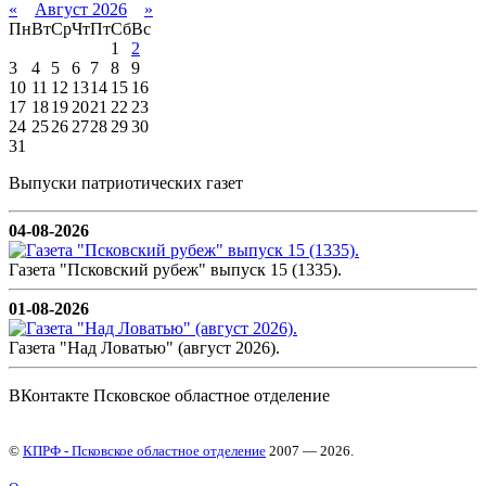
«
Август 2026
»
Пн
Вт
Ср
Чт
Пт
Сб
Вс
1
2
3
4
5
6
7
8
9
10
11
12
13
14
15
16
17
18
19
20
21
22
23
24
25
26
27
28
29
30
31
Выпуски патриотических газет
04-08-2026
Газета "Псковский рубеж" выпуск 15 (1335).
01-08-2026
Газета "Над Ловатью" (август 2026).
ВКонтакте Псковское областное отделение
©
КПРФ - Псковское областное отделение
2007 — 2026.