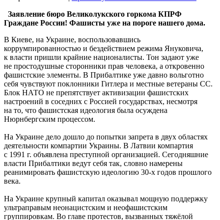
Заявление бюро Великолукского горкома КПРФ
Граждане России! Фашисты уже на пороге нашего дома.
В Киеве, на Украине, воспользовавшись
коррумпированностью и бездействием режима Януковича,
к власти пришли крайние националисты. Тон задают уже
не простодушные сторонники прав человека, а откровенно
фашистские элементы. В Прибалтике уже давно вольготно
себя чувствуют поклонники Гитлера и местные ветераны СС.
Блок НАТО не препятствует активизации фашистских
настроений в соседних с Россией государствах, несмотря
на то, что фашистская идеология была осуждена
Нюрнбергским процессом.
На Украине дело дошло до попытки запрета в двух областях
деятельности компартии Украины. В Латвии компартия
с 1991 г. объявлена преступной организацией. Сегодняшние
власти Прибалтики ведут себя так, словно намерены
реанимировать фашистскую идеологию 30-х годов прошлого
века.
На Украине крупный капитал оказывал мощную поддержку
ультраправым неонацистским и неофашистским
группировкам. Во главе протестов, вызванных тяжёлой