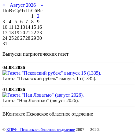
«
Август 2026
»
Пн
Вт
Ср
Чт
Пт
Сб
Вс
1
2
3
4
5
6
7
8
9
10
11
12
13
14
15
16
17
18
19
20
21
22
23
24
25
26
27
28
29
30
31
Выпуски патриотических газет
04-08-2026
Газета "Псковский рубеж" выпуск 15 (1335).
01-08-2026
Газета "Над Ловатью" (август 2026).
ВКонтакте Псковское областное отделение
©
КПРФ - Псковское областное отделение
2007 — 2026.