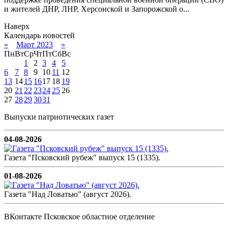
и жителей ДНР, ЛНР, Херсонской и Запорожской о...
Наверх
Календарь новостей
«
Март 2023
»
Пн
Вт
Ср
Чт
Пт
Сб
Вс
1
2
3
4
5
6
7
8
9
10
11
12
13
14
15
16
17
18
19
20
21
22
23
24
25
26
27
28
29
30
31
Выпуски патриотических газет
04-08-2026
Газета "Псковский рубеж" выпуск 15 (1335).
01-08-2026
Газета "Над Ловатью" (август 2026).
ВКонтакте Псковское областное отделение