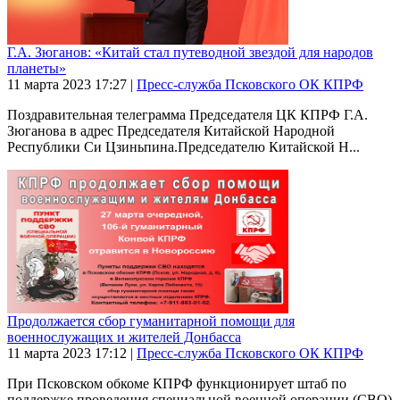
Г.А. Зюганов: «Китай стал путеводной звездой для народов
планеты»
11 марта 2023
17:27
|
Пресс-служба Псковского ОК КПРФ
Поздравительная телеграмма Председателя ЦК КПРФ Г.А.
Зюганова в адрес Председателя Китайской Народной
Республики Си Цзиньпина.Председателю Китайской Н...
Продолжается сбор гуманитарной помощи для
военнослужащих и жителей Донбасса
11 марта 2023
17:12
|
Пресс-служба Псковского ОК КПРФ
При Псковском обкоме КПРФ функционирует штаб по
поддержке проведения специальной военной операции (СВО)