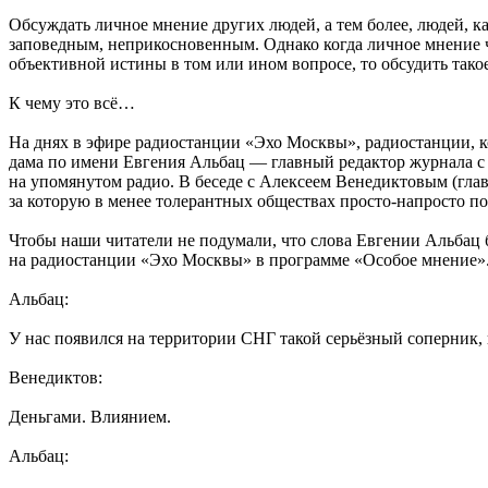
Обсуждать личное мнение других людей, а тем более, людей, ка
заповедным, неприкосновенным. Однако когда личное мнение ч
объективной истины в том или ином вопросе, то обсудить так
К чему это всё…
На днях в эфире радиостанции «Эхо Москвы», радиостанции, ко
дама по имени Евгения Альбац — главный редактор журнала c
на упомянутом радио. В беседе с Алексеем Венедиктовым (гла
за которую в менее толерантных обществах просто-напросто по
Чтобы наши читатели не подумали, что слова Евгении Альбац б
на радиостанции «Эхо Москвы» в программе «Особое мнение»
Альбац:
У нас появился на территории СНГ такой серьёзный соперник, 
Венедиктов:
Деньгами. Влиянием.
Альбац: