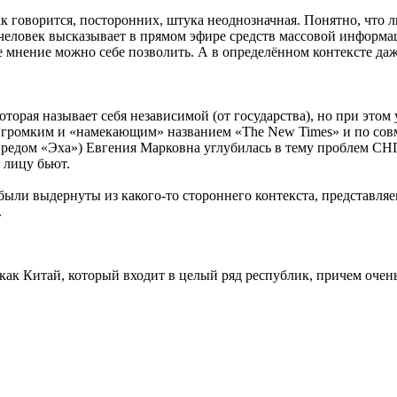
к говорится, посторонних, штука неоднозначная. Понятно, что ли
еловек высказывает в прямом эфире средств массовой информац
ое мнение можно себе позволить. А в определённом контексте д
торая называет себя независимой (от государства), но при этом
 громким и «намекающим» названием «The New Times» и по сов
вредом «Эха») Евгения Марковна углубилась в тему проблем СН
 лицу бьют.
ыли выдернуты из какого-то стороннего контекста, представляе
.
как Китай, который входит в целый ряд республик, причем очень