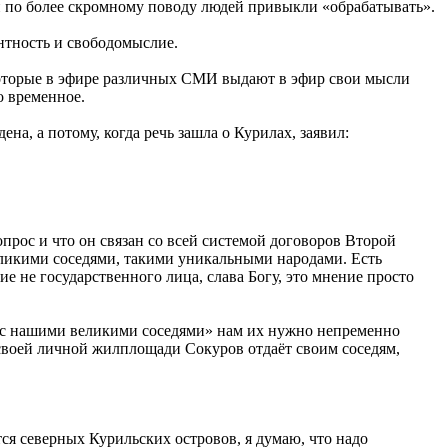
и по более скромному поводу людей привыкли «обрабатывать».
антность и свободомыслие.
 которые в эфире различных СМИ выдают в эфир свои мысли
о временное.
а, а потому, когда речь зашла о Курилах, заявил:
опрос и что он связан со всей системой договоров Второй
еликими соседями, такими уникальными народами. Есть
ие не государственного лица, слава Богу, это мнение просто
ни с нашими великими соседями» нам их нужно непременно
 своей личной жилплощади Сокуров отдаёт своим соседям,
тся северных Курильских островов, я думаю, что надо