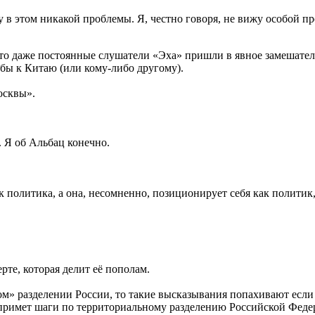
ижу в этом никакой проблемы. Я, честно говоря, не вижу особой п
то даже постоянные слушатели «Эха» пришли в явное замешател
 бы к Китаю (или кому-либо другому).
осквы».
 Я об Альбац конечно.
к политика, а она, несомненно, позиционирует себя как политик
рте, которая делит её пополам.
» разделении России, то такие высказывания попахивают если н
дпримет шаги по территориальному разделению Российской Федер