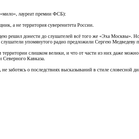
«мило», лауреат премии ФСБ):
ник, а не территория суверенитета России.
ею решил донести до слушателей всё того же «Эха Москвы». Но о
и слушатели упомянутого радио предложили Сергею Медведеву 
ии территории слишком велики, и что от части из них даже мож
и Северного Кавказа.
я, не заботясь о последствиях высказываний в стиле словесной 