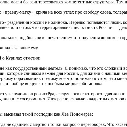
олне могли бы заинтересоваться компетентные структуры. Там 
ю «правду-матку», крича на всех углах про свободу слова, толер
ого» разделения России не одинока. Нередко попадаются люди,
лане» или о том, что территориальная целостность России — дел
казался под большим впечатлением от получения японского орден
ринадлежавшие ему.
 о Курилах отметил:
а не как государственный деятель. Я понимаю, что это сложный в
ещи, которые слишком важны для России, для жизни с нашими в
 первому образованию, поэтому кое-что понимаю в этом. Это мнен
ны и вообще вокруг страны была мирная обстановка.
это уже чудо-перл режиссёра, следуя логике которого «для жиз
, жизни с соседями нет. Интересно, сколько квадратных метров
ы высказал такой господин как Лев Пономарёв:
да не сдвинем с мертвой точки вопрос о переговорах. Что касае