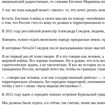
американской радиостанции, то словами Евгении Марковны вп
У нас же пока каждый может «ляпать» то, что хочет, резать сво
Кстати, Евгения Альбац в своих мыслях по поводу «неизбежн
о том, что Россия «что-то кому-то должна в территориальном п
В 2011 году российский режиссёр Александр Сокуров, видимо, о
Наверно, нужно отдать японскому народу прекрасные земли, п
В интервью Neva24 Сокуров после высказывания своих мыслей
Я не первый раз об этом говорю. И я это говорю как человек, 
мировой войны. Все хорошо понимаю. Но я думаю, что есть в
стратегические задачи, а не тактические. Я все же историк по
гражданина России, который хотел бы, чтобы на границах стра
«…говорю как человек, а не как государственный деятель» — 
территориально ублажать. Без передачи территорий, понимаешь
чтобы у него с ними «была мирная обстановка»?..
В 2012 году идею о передаче южных островов Курильской гряд
Мы должны были отдать, я и сейчас так считаю, иначе мы никог