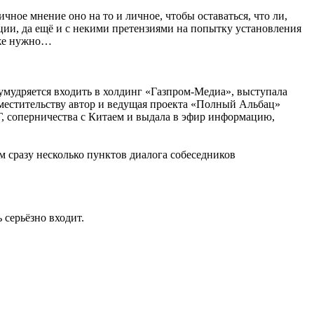
чное мнение оно на то и личное, чтобы оставаться, что ли,
ии, да ещё и с некими претензиями на попытку установления
аже нужно…
 умудряется входить в холдинг «Газпром-Медиа», выступала
местительству автор и ведущая проекта «Полный Альбац»
Г, соперничества с Китаем и выдала в эфир информацию,
м сразу несколько пунктов диалога собеседников
 серьёзно входит.