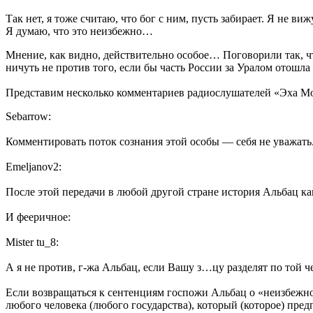
Так нет, я тоже считаю, что бог с ним, пусть забирает. Я не в
Я думаю, что это неизбежно…
Мнение, как видно, действительно особое… Поговорили так, ч
ничуть не против того, если бы часть России за Уралом отошла
Представим несколько комментариев радиослушателей «Эха М
Sebarrow:
Комментировать поток сознания этой особы — себя не уважать.
Emeljanov2:
После этой передачи в любой другой стране история Альбац ка
И фееричное:
Mister tu_8:
А я не против, г-жа Альбац, если Вашу з…цу разделят по той че
Если возвращаться к сентенциям госпожи Альбац о «неизбежном
любого человека (любого государства), который (которое) пре