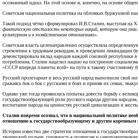
осознанный идеал. На этой основе и, конечно, на основе обще
Советская национальная политика на обломках буржуазной на
Такой подход чётко сформулировал И.В.Сталин, выступая на Х с
фактическую отсталость некоторых наций, которую они унас
культурном и в хозяйственном отношениях».
Советская власть целенаправленно осуществляла определенную
стремлении к трудовым рекордам, в проведении ликвидации бе
демонстрировала вклад народов каждой союзной республики в
потребления, Сталин нацелил нацию на построение социализма,
«СССР впереди планеты всей» на пути к такому счастливому б
Русский пролетариат и весь русский народ выполнили свой ин
сражаясь бок о бок с русскими в боях и приняв их семьи, эва
Однако уже тогда проявилась попытка довести борьбу с велик
государствообразующей роли русского народа другим народом,
воспитание народа на ценностях русской цивилизации и жестк
Сталин вовремя осознал, что в национальной политике не
отношению к государствообразующему и другим коренным 
Истории известно две стратегии отношения к государствообр
творческий подъем, готовность к подвигам и самопожертвован