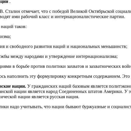
ации
.
.В. Сталин отмечает, что с победой Великой Октябрьской социа
водят ими рабочий класс и интернационалистические партии.
наций таков:
лизма;
вия и свободного развития наций и национальных меньшинств;
ружбы между народами и утверждение интернационализма;
ями в борьбе против политики захватов и захватнических войн
лось наполнить эту формулировку конкретным содержанием. Это
нские нации.
У гражданских наций базовым является политэконо
анской нации является народ Соединенных штатов Америки. У э
ической нации является русская нация.
тики надо учитывать, что нации бывают буржуазные и социалист