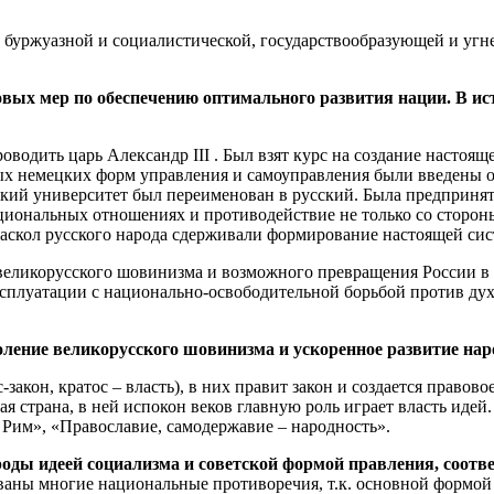
ах буржуазной и социалистической, государствообразующей и уг
овых мер по обеспечению оптимального развития нации. В и
оводить царь Александр III . Был взят курс на создание наст
х немецких форм управления и самоуправления были введены о
ий университет был переименован в русский. Была предпринят
циональных отношениях и противодействие не только со стороны
кол русского народа сдерживали формирование настоящей сис
 великорусского шовинизма и возможного превращения России в
ксплуатации с национально-освободительной борьбой против ду
оление великорусского шовинизма и ускоренное развитие на
акон, кратос – власть), в них правит закон и создается правово
я страна, в ней испокон веков главную роль играет власть идей
 Рим», «Православие, самодержавие – народность».
роды идеей социализма и советской формой правления, соот
ны многие национальные противоречия, т.к. основной формой 