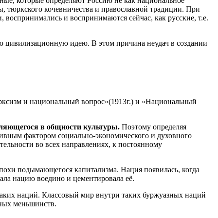
ные, которые определяют Россию не как национальное
ры, тюркского кочевничества и православной традиции. При
воспринимались и воспринимаются сейчас, как русские, т.е.
ую цивилизационную идею. В этом причина неудач в создании
Марксизм и национальный вопрос»(1913г.) и «Национальный
являющегося в общности культуры.
Поэтому определяя
тивным фактором социально-экономического и духовного
ятельности во всех направлениях, к постоянному
, эпохи подымающегося капитализма.
Нация появилась, когда
ала нацию воедино и цементировала её.
таких наций. Классовый мир внутри таких буржуазных наций
ьных меньшинств.