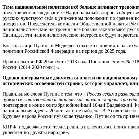
Тема национальной политики всё больше начинает тревожи
представлено исследование «Национальный вопрос в обществен
русских чувствуют себя в униженном положении по сравнению 
процентов. Председатель комиссии Общественной палаты РФ п
националистические настроения всё больше захватывают русск
Сванидзе, эти националистические настроения будут нарастат
Власть в лице Путина и Медведева пытается повлиять на ситу
политики Российской Федерации на период до 2025 года.
Правительство РФ 20 августа 2013 года Постановлением № 71
России (2014-2020 годы)».
Однако программные документы власти по национальному во
исторических особенностей страны, которой управляет, или
Правильные слова Путина о том, что «
Россия веками развивала
нужно связать воедино исторические эпохи и, опираясь на е
подтвердил в конце сентября юбилейный 10-ый Валдайский Фо
национальная идея за 20 лет так и не найдена. Всё советское о
Будущее народа России пугающе туманно. Путин опять призвал
КПРФ, поддержав этот тезис, решила включиться в поиск пра
укреплению дружбы народов».