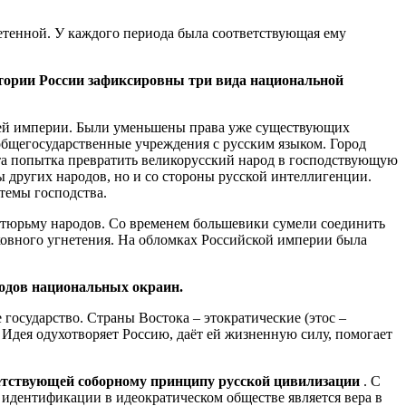
нетенной. У каждого периода была соответствующая ему
стории России зафиксировны три вида национальной
оящей империи. Были уменьшены права уже существующих
бщегосударственные учреждения с русским языком. Город
а попытка превратить великорусский народ в господствующую
 других народов, но и со стороны русской интеллигенции.
темы господства.
 тюрьму народов. Со временем большевики сумели соединить
ховного угнетения. На обломках Российской империи была
родов национальных окраин.
е государство. Страны Востока – этократические (этос –
. Идея одухотворяет Россию, даёт ей жизненную силу, помогает
ветствующей соборному принципу русской цивилизации
. С
идентификации в идеократическом обществе является вера в