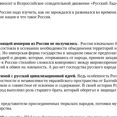
носит и Всероссийское созидательной движение «Русский Лад»
оссии надо изучить, как он зарождался и развивался во времен
ое нация и что такое Россия.
тоящей империи из России не получилось
. Россия изначально 
 состояла в осознании необходимости объединения территорий и
. Но имперская форма государства в западном смысле предполаг
рей и дворян, которые, оторвавшись от народа, приняли западн
е в России стихийно сложился компромисс между мировоззрение
в обмен на лояльность. А раз нет господства русского народа 
тимой с русской цивилизационной идеей.
Ведь особенность Рос
лостности и независимости евразийского пространства от Балтийс
земли и совместное её освоение и содержание. В своей истории Р
род выполнял роль старшего брата, который оберегал и защищал 
 представители присоединенных тюркских народов, потомки мур
арства.