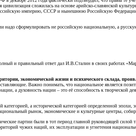
 в декабре 2012 года фактически подтвердил, что правы те уче
ая цивилизация сложилась на основе арийско-славянской культу
 Российскую империю, СССР и нынешнюю Российскую Федерации, 
сии надо сформулировать не российскую национальную, а русск
й полный и правильный ответ дал И.В.Сталин в своих работах «
рритории, экономической жизни и психического склада, про
оставляющие. Важно понимать, что национальное является пози
ации, а духовность нации – это её способность к творческой де
кой категорией, а исторической категорией определенной эпохи
национальный рынок, экономические и культурные центры, собир
ические партии были в тот период главной руководящей силой 
территорий чужих наций, их эксплуатации и угнетения национал