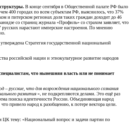
 структуры.
В конце сентября в Общественной палате РФ было
чем 400 городах по всем субъектам РФ, выяснилось, что 37%
ом и питерском регионах доля таких граждан доходит до 46
идзе со страниц журнала «Профиль» со страхом заявляет, что
У русских нарастают имперские настроения. По мнению
но.
а утверждена Стратегия государственной национальной
тва российской нации и этнокультурное развитие народов
 специалистам, что нынешняя власть или не понимает
од – русские, что для возрождения национального сознания
нального развития
», не подкрепляются делами. Это ещё раз
 тема поиска идентичности России. Объединяющая народ
, что привело народ к разобщению, к потере вектора цели.
м ЦК тему: «Национальный вопрос и задачи партии по