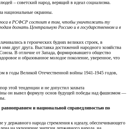
людей – советский народ, верящий в идеал социализма.
ла национальные окраины.
проса в РСФСР состоит в том, чтобы уничтожить ту
дам догнать Центральную Россию и в государственном и в
ачивались в героических буднях великих строек, в
 ими друг друга. Выставка достижений народного хозяйства
Союза. В отличие от Запада, формировавшего общество
доровое и образованное молодое поколение, уверенное, что
ром в годы Великой Отечественной войны 1941-1945 годов,
ор этой тенденции и не допустил захвата
войны он вывел формулу основ будущей победы над фашизмом —
ны.
м равноправием и национальной справедливостью по
 у державного народа стремления к идеалу, обеспечивающего
лена на укрощение энергии державного народа, на