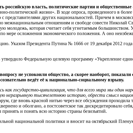
ть российскую власть, политические партии и общественные
но-политической жизни». В ходе опроса, проведенного в более 
с представителями других национальностей. Причем в московск
о межнациональным отношениям и свободе совести Николай Сван
ую молодежь, которая считает себя угнетаемым большинством. 
ь по мере осложнения экономического положения. А оно неизбеж
ацию. Указом Президента Путина № 1666 от 19 декабря 2012 год
8 утвердило Федеральную целевую программу «Укрепление единс
просу не успокоили общество, а скорее наоборот, показали
 сознательно ведёт её к национально-социальному взрыву.
сь как государство-цивилизация, что для всего мира мы один нар
диную неразрывную тысячелетнюю историю, обрести смысл нацио
рум, где вновь красной нитью через все обсуждения проходила
сквернено и оболгано, а постсоветское так дискредитировало себя
 принять и понять всю историю страны безизъятий.
вильной национальной политики и вносит на октябрьский Плену