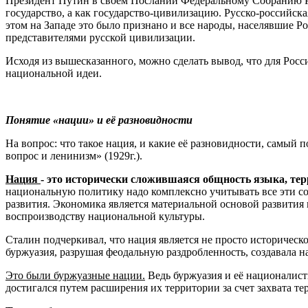
Президент Путин в своем Послании Федеральному Собранию РФ
государство, а как государство-цивилизацию. Русско-российск
этом на Западе это было признано и все народы, населявшие
представителями русской цивилизации.
Исходя из вышесказанного, можно сделать вывод, что для Рос
национальной идеи.
Понятие «нации» и её разновидности
На вопрос: что такое нация, и какие её разновидности, самы
вопрос и ленинизм» (1929г.).
Нация
- это исторически сложившаяся общность языка, те
национальную политику надо комплексно учитывать все эти с
развития. Экономика является материальной основой развития н
воспроизводству национальной культуры.
Сталин подчеркивал, что нация является не просто историчес
буржуазия, разрушая феодальную раздробленность, создавала 
Это были буржуазные нации.
Ведь буржуазия и её националист
достигался путем расширения их территории за счет захвата 