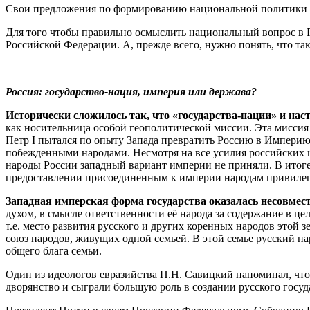
Свои предложения по формированию национальной политики в
Для того чтобы правильно осмыслить национальный вопрос в Р
Российской Федерации. А, прежде всего, нужно понять, что так
Россия: государство-нация, империя или держава?
Исторически сложилось так, что «государства-нации» и нас
как носительница особой геополитической миссии. Эта миссия
Петр I пытался по опыту Запада превратить Россию в Империю
побежденными народами. Несмотря на все усилия российских ца
народы России западный вариант империи не приняли. В итог
предоставлении присоединенным к империи народам привилегий 
Западная имперская форма государства оказалась несовмес
духом, в смысле ответственности её народа за содержание в це
т.е. место развития русского и других коренных народов этой 
союз народов, живущих одной семьей. В этой семье русский на
общего блага семьи.
Один из идеологов евразийства П.Н. Савицкий напоминал, что
дворянство и сыграли большую роль в создании русского госуд