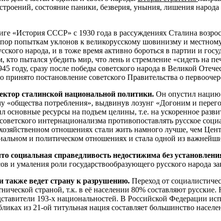
строений, состояние паники, безверия, уныния, лишения народа
иге «История СССР» с 1930 года в рассуждениях Сталина возрос
отпор попыткам уклонов к великорусскому шовинизму и местному
ского народа, и в тоже время активно бороться в партии и госу
, кто пытался убедить мир, что лень и стремление «сидеть на пе
45 году, сразу после победы советского народа в Великой Отече
 принято постановление советского Правительства о первоочер
ектор сталинской национальной политики.
Он опустил нацию 
му «общества потребления», выдвинув лозунг «Догоним и перег
 основные ресурсы на подъем целины, т.е. на ускоренное разв
советского интернационализма противопоставлять русское соци
и в хозяйственном отношениях стали жить намного лучше, чем Цен
оциальном и политическом отношениях и стала одной из важней
то социальная справедливость недостижима без установлени
сов и умаления роли государствообразующего русского народа з
 также ведет страну к разрушению.
Переход от социалистичес
нической страной, т.к. в её населении 80% составляют русские.
дставители 193-х национальностей. В Российской Федерации исп
бликах из 21-ой титульная нация составляет большинство населе