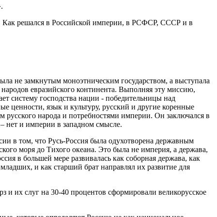
.
и. Как решался в Российской империи, в РСФСР, СССР и в
была не замкнутым моноэтническим государством, а выступала
 народов евразийского континента. Выполняя эту миссию,
ает систему господства нации - победительницы над
ые ценности, язык и культуру, русский и другие коренные
м русского народа и потребностями империи. Он заключался в
– нет и империи в западном смысле.
сии в том, что Русь-Россия была одухотворена державным
кого моря до Тихого океана. Это была не империя, а держава,
оссия в большей мере развивалась как соборная держава, как
младших, и как старший брат направлял их развитие для
з и их слуг на 30-40 процентов сформировали великорусское