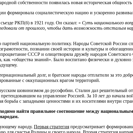
народной собственности появилась новая историческая общность 
ции формировала социалистическую нацию и ускоренно развива
ъезде РКП(б) в 1921 году. Он сказал: «
Суть национального во
ледовали от прошлого, чтобы дать возможность отсталым наро
 партией национальную политику. Народы Советской России спл
зграмотности, познании своей истории и культуры и обогащении
 процветание СССР и олицетворяла дружбу народов Советского 
 как «общества знаний». Было воспитано физически и духовно з
удущему.
тернациональный долг, и братские народы отплатили за это доб
куированные с оккупационных врагом территорий.
орусским шовинизмом до русофобии. Сталин дал решительный отп
 претендовавшим на управление Россией. За 10 лет до начала 
ая борьба с западными ценностями и их носителями внутри стра
обходимо найти правильное соотношение между национальны
народам.
азующему народу.
Первая стратегия
предусматривает формирование
ию для счастья Родины и своего народа.
Вторая стратегия
направ