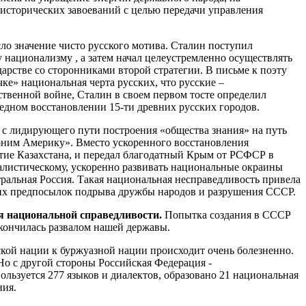
 исторических завоеваний с целью передачи управления
ло значение чисто русского мотива. Сталин поступил
 национализму , а затем начал целеустремленно осуществлять
дарстве со сторонниками второй стратегии. В письме к поэту
чке» национальная черта русских, что русские –
ственной войне, Сталин в своем первом тосте определил
едном восстановлении 15-ти древних русских городов.
с лидирующего пути построения «общества знания» на путь
оним Америку». Вместо ускоренного восстановления
итие Казахстана, и передал благодатный Крым от РСФСР в
алистическому, ускоренно развивать национальные окраины
тральная Россия. Такая национальная несправедливость привела
ших предпосылок подрыва дружбы народов и разрушения СССР.
я национальной справедливости.
Попытка создания в СССР
акончилась развалом нашей державы.
кой нации к буржуазной нации происходит очень болезненно.
 Но с другой стороны Российская Федерация -
ользуется 277 языков и диалектов, образовано 21 национальная
ния.