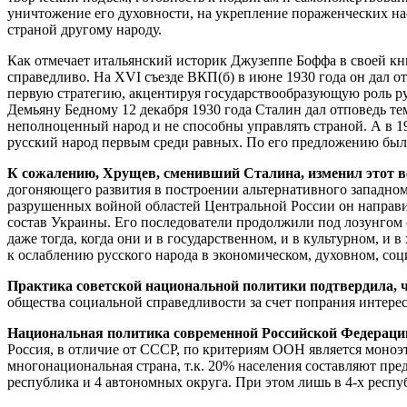
уничтожение его духовности, на укрепление пораженческих на
страной другому народу.
Как отмечает итальянский историк Джузеппе Боффа в своей кн
справедливо. На XVI съезде ВКП(б) в июне 1930 года он дал 
первую стратегию, акцентируя государствообразующую роль рус
Демьяну Бедному 12 декабря 1930 года Сталин дал отповедь тем
неполноценный народ и не способны управлять страной. А в 19
русский народ первым среди равных. По его предложению было
К сожалению, Хрущев, сменивший Сталина, изменил этот в
догоняющего развития в построении альтернативного западно
разрушенных войной областей Центральной России он направил
состав Украины. Его последователи продолжили под лозунгом 
даже тогда, когда они и в государственном, и в культурном, 
к ослаблению русского народа в экономическом, духовном, с
Практика советской национальной политики подтвердила, ч
общества социальной справедливости за счет попрания интере
Национальная политика современной Российской Федерации
Россия, в отличие от СССР, по критериям ООН является моноэт
многонациональная страна, т.к. 20% населения составляют пре
республика и 4 автономных округа. При этом лишь в 4-х респу