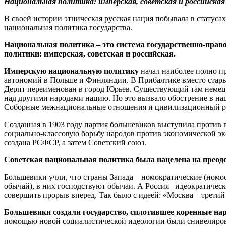
Национальная политика: имперская, советская и российская
В своей истории этническая русская нация побывала в статус
национальная политика государства.
Национальная политика – это система государственно-прав
политики: имперская, советская и российская.
Имперскую национальную политику
начал наиболее полно пр
автономий в Польше и Финляндии. В Прибалтике вместо стары
Дерпт переименован в город Юрьев. Существующий там немецк
над другими народами нацию. Но это вызвало обострение в на
Соборные межнациональные отношения и цивилизационный рас
Созданная в 1903 году партия большевиков выступила против
социально-классовую борьбу народов против экономической э
создана РСФСР, а затем Советский союз.
Советская национальная политика была нацелена на преод
Большевики учли, что страны Запада – номократические (номос-з
обычай), в них господствуют обычаи. А Россия –идеократическа
совершить прорыв вперед. Так было с идеей: «Москва – третий
Большевики создали государство, сплотившее коренные на
помощью новой социалистической идеологии были снивелирова