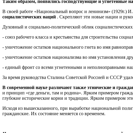
Таким образом, появились господствующие и угнетенные н
В своей работе «Национальный вопрос и ленинизм» (1929г.) И
социалистических наций
. Скрепляют эти новые нации и руко
Духовный и социально-политический облик социалистических 
- союз рабочего класса и крестьянства для строительства социа
- уничтожение остатков национального гнета во имя равнопра
- уничтожение остатков национализма во имя установления д
- единый фронт со всеми угнетенными и неполноправными наци
За время руководства Сталина Советской Россией и СССР уда
В современной науке различают также этнические и гражда
и принцип «где деньги, там и родина». Ярким примером гражд
глубокие исторические корни и традиции. Ярким примером этн
Исходя из вышесказанного, при выработке национальной поли
гражданские. Их состояние меняется со временем.