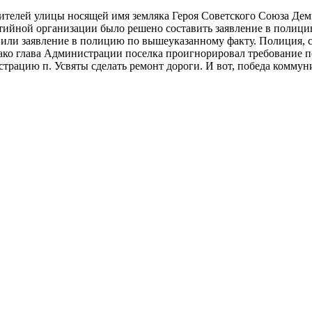
телей улицы носящей имя земляка Героя Советского Союза Демч
тийной организации было решено составить заявление в полици
ли заявление в полицию по вышеуказанному факту. Полиция, сд
ко глава Администрации поселка проигнорировал требование по
истрацию п. Усвяты сделать ремонт дороги. И вот, победа комму