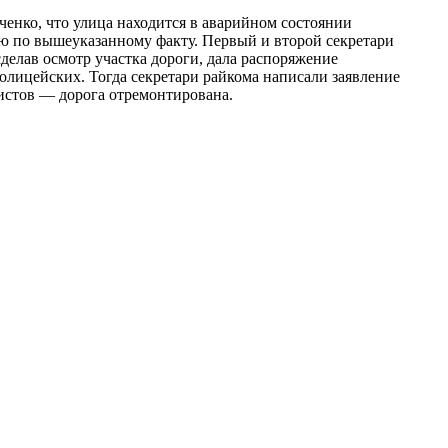
енко, что улица находится в аварийном состоянии
ю по вышеуказанному факту. Первый и второй секретари
елав осмотр участка дороги, дала распоряжение
лицейских. Тогда секретари райкома написали заявление
нистов — дорога отремонтирована.