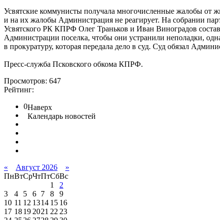
Усвятские коммунисты получала многочисленные жалобы от жи
и на их жалобы Администрация не реагирует. На собрании пар
Усвятского РК КПРФ Олег Траньков и Иван Виноградов состави
Администрации поселка, чтобы они устранили неполадки, одна
в прокуратуру, которая передала дело в суд. Суд обязал Админ
Пресс-служба Псковского обкома КПРФ.
Просмотров: 647
Рейтинг:
0
Наверх
Календарь новостей
«
Август 2026
»
Пн
Вт
Ср
Чт
Пт
Сб
Вс
1
2
3
4
5
6
7
8
9
10
11
12
13
14
15
16
17
18
19
20
21
22
23