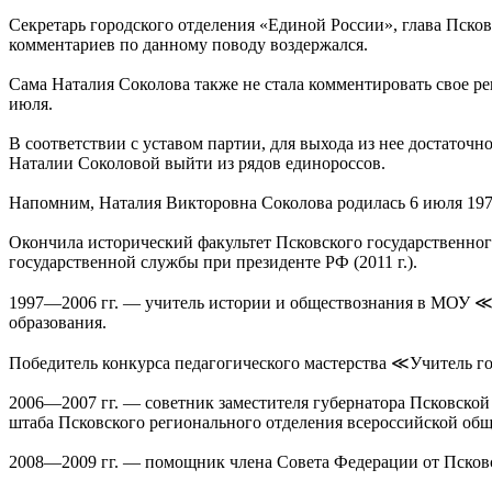
Секретарь городского отделения «Единой России», глава Псков
комментариев по данному поводу воздержался.
Сама Наталия Соколова также не стала комментировать свое ре
июля.
В соответствии с уставом партии, для выхода из нее достаточ
Наталии Соколовой выйти из рядов единороссов.
Напомним, Наталия Викторовна Соколова родилась 6 июля 1975
Окончила исторический факультет Псковского государственного
государственной службы при президенте РФ (2011 г.).
1997—2006 гг. — учитель истории и обществознания в МОУ ≪
образования.
Победитель конкурса педагогического мастерства ≪Учитель го
2006—2007 гг. — советник заместителя губернатора Псковско
штаба Псковского регионального отделения всероссийской об
2008—2009 гг. — помощник члена Совета Федерации от Псковс