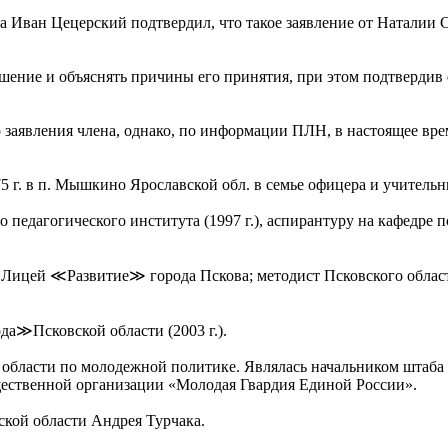
а Иван Цецерский подтвердил, что такое заявление от Наталии 
шение и объяснять причины его принятия, при этом подтвердив 
но заявления члена, однако, по информации ПЛН, в настоящее в
 г. в п. Мышкино Ярославской обл. в семье офицера и учитель
 педагогического института (1997 г.), аспирантуру на кафедре
Лицей ≪Развитие≫ города Пскова; методист Псковского облас
да≫Псковской области (2003 г.).
й области по молодежной политике. Являлась начальником штаб
щественной организации «Молодая Гвардия Единой России».
кой области Андрея Турчака.