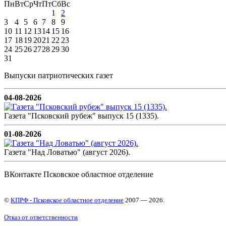
Пн
Вт
Ср
Чт
Пт
Сб
Вс
1
2
3
4
5
6
7
8
9
10
11
12
13
14
15
16
17
18
19
20
21
22
23
24
25
26
27
28
29
30
31
Выпуски патриотических газет
04-08-2026
Газета "Псковский рубеж" выпуск 15 (1335).
01-08-2026
Газета "Над Ловатью" (август 2026).
ВКонтакте Псковское областное отделение
©
КПРФ - Псковское областное отделение
2007 — 2026.
Отказ от ответственности