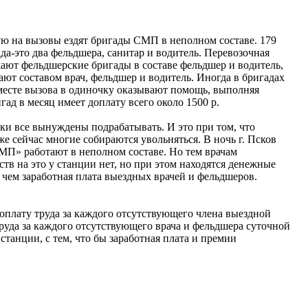
ую на вызовы ездят бригады СМП в неполном составе. 179
да-это два фельдшера, санитар и водитель. Перевозочная
ют фельдшерские бригады в составе фельдшер и водитель,
ют составом врач, фельдшер и водитель. Иногда в бригадах
месте вызова в одиночку оказывают помощь, выполняя
ад в месяц имеет доплату всего около 1500 р.
ки все вынуждены подрабатывать. И это при том, что
е сейчас многие собираются увольняться. В ночь г. Псков
СМП» работают в неполном составе. Но тем врачам
тв на это у станции нет, но при этом находятся денежные
чем заработная плата выездных врачей и фельдшеров.
плату труда за каждого отсутствующего члена выездной
руда за каждого отсутствующего врача и фельдшера суточной
танции, с тем, что бы заработная плата и премии