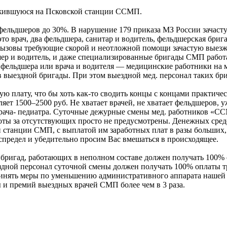
ожившуюся на Псковской станции ССМП.
 фельдшеров до 30%. В нарушение 179 приказа МЗ России зачаст
о врач, два фельдшера, санитар и водитель, фельдшерская брига
вызовы требующие скорой и неотложной помощи зачастую выезжа
дшер и водитель, и даже специализированные бригады СМП работа
 фельдшера или врача и водителя — медицинские работники на 
в выездной бригады. При этом выездной мед. персонал таких бриг
 плату, что бы хоть как-то сводить концы с концами практичес
т 1500–2500 руб. Не хватает врачей, не хватает фельдшеров, уж
з врача- педиатра. Суточные дежурные смены мед. работников «С
оты за отсутствующих просто не предусмотрены. Денежных средс
 станции СМП, с выплатой им заработных плат в разы больших, 
предел и убедительно просим Вас вмешаться в происходящее.
ригад, работающих в неполном составе должен получать 100% о
здной персонал суточной смены должен получать 100% оплаты т
ринять меры по уменьшению административного аппарата нашей с
 и премий выездных врачей СМП более чем в 3 раза.