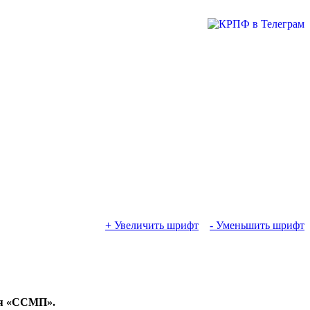
+ Увеличить шрифт
- Уменьшить шрифт
ая «ССМП».