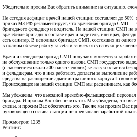
Убедительно просим Вас обратить внимание на ситуацию, сл
На сегодня дефицит врачей нашей станции составляет до 50%,
приказ МЗ РФ регламентирует, что врачебная бригада СМП — эт
бригада-это фельдшер и водитель. На нашей станции СМП на 
врачебные бригады в составе врач и водитель, или врач, фель
есть санитар. В неполных бригадах СМП, состоящих из одного
в полном объеме работу за себя и за всех отсутствующих члено
Врачи и фельдшера бригад СМП получают копеечную заработную
на обслуживание только одного вызова СМП государство выделяе
(с населением около 200 тысяч человек) зачастую остается бе
и фельдшерам, что в них работают, доплаты за выполнение раб
средства на расширение административного корпуса Псковской
Происходящее на нашей станции СМП мы расцениваем, как бес
Мы убеждены, что выездной врачебно-фельдшерский персонал б
бригады. И просим Вас обеспечить это. Мы убеждены, что вые
смены, и просим Вас обеспечить это. Так же мы просим Вас п
руководящего состава станции не превышали заработной платы
Просмотров: 1235
Рейтинг: