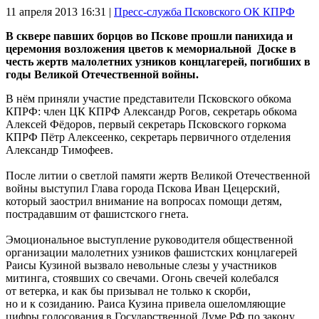
11 апреля 2013
16:31 |
Пресс-служба Псковского ОК КПРФ
В сквере павших борцов во Пскове прошли панихида и
церемония возложения цветов к мемориальной Доске в
честь жертв малолетних узников концлагерей, погибших в
годы Великой Отечественной войны.
В нём приняли участие представители Псковского обкома
КПРФ: член ЦК КПРФ Александр Рогов, секретарь обкома
Алексей Фёдоров, первый секретарь Псковского горкома
КПРФ Пётр Алексеенко, секретарь первичного отделения
Александр Тимофеев.
После литии о светлой памяти жертв Великой Отечественной
войны выступил Глава города Пскова Иван Цецерский,
который заострил внимание на вопросах помощи детям,
пострадавшим от фашистского гнета.
Эмоциональное выступление руководителя общественной
организации малолетних узников фашистских концлагерей
Раисы Кузиной вызвало невольные слезы у участников
митинга, стоявших со свечами. Огонь свечей колебался
от ветерка, и как бы призывал не только к скорби,
но и к созиданию. Раиса Кузина привела ошеломляющие
цифры голосования в Государственной Думе РФ по закону