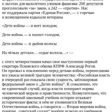
о льготах для малолетних узников фашизма: 200 депутатов
проголосовали «за» закон, а 242 — «против». Нас
не поддержала партия «Единая Россия», — с горечью
и возмущением вздыхали ветераны
«Дети войны — и веет холодом,
Дети войны — и пахнет голодом,
Дети войны — и дыбом волосы
На чёлках детских… седые волосы…» —
с этого четверостишия начал свое выступление первый
секретарь Псковского обкома КПРФ Александр Рогов.
Он призвал к поклонению перед детьми войны, перенесшими
все ужасы великой трагедии человечества: «Российская власть
в очередной раз показала свою сущность, заблокировав
федеральный закон о „Детях войны“. К сожалению, это
не единичный случай, когда власти попирают нормы
человеческой морали и нравственности. Возмутительно, что
современный школьный учебник истории искажает
исторические факты: в нём не упоминается Великая
Отечественная война, а говорится — Вторая мировая война,
понятие „советский солдат“ вообще исчезло из учебников