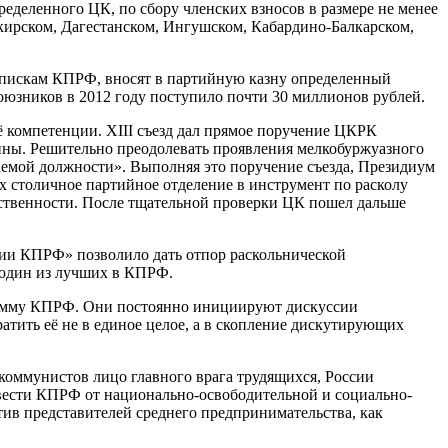
ределенного ЦК, по сбору членских взносов в размере не менее
шкирском, Дагестанском, Ингушском, Кабардино-Балкарском,
спискам КПРФ, вносят в партийную казну определенный
юзников в 2012 году поступило почти 30 миллионов рублей.
 компетенции. XIII съезд дал прямое поручение ЦКРК
ины. Решительно преодолевать проявления мелкобуржуазного
емой должности». Выполняя это поручение съезда, Президиум
 столичное партийное отделение в инструмент по расколу
ственности. После тщательной проверки ЦК пошел дальше
ии КПРФ» позволило дать отпор раскольнической
в один из лучших в КПРФ.
рамму КПРФ. Они постоянно инициируют дискуссии
тить её не в единое целое, а в скопление дискутирующих
 коммунистов лицо главного врага трудящихся, России
увести КПРФ от национально-освободительной и социально-
ив представителей среднего предпринимательства, как