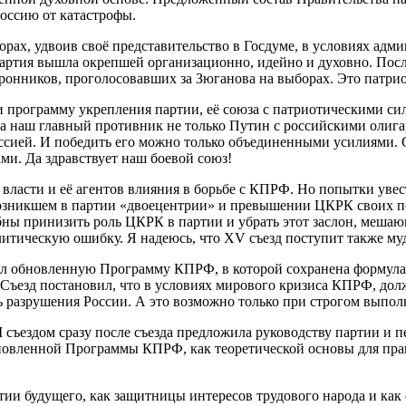
Россию от катастрофы.
рах, удвоив своё представительство в Госдуме, в условиях адм
артия вышла окрепшей организационно, идейно и духовно. Посл
ронников, проголосовавших за Зюганова на выборах. Это патрио
 программу укрепления партии, её союза с патриотическими с
ма наш главный противник не только Путин с российскими олига
ией. И победить его можно только объединенными усилиями. Се
ми. Да здравствует наш боевой союз!
власти и её агентов влияния в борьбе с КПРФ. Но попытки увес
 возникшем в партии «двоецентрии» и превышении ЦКРК своих 
ны принизить роль ЦКРК в партии и убрать этот заслон, мешаю
ическую ошибку. Я надеюсь, что XV съезд поступит также мудро
ял обновленную Программу КПРФ, в которой сохранена формула 
Съезд постановил, что в условиях мирового кризиса КПРФ, дол
тить разрушения России. А это возможно только при строгом в
 съездом сразу после съезда предложила руководству партии и 
новленной Программы КПРФ, как теоретической основы для прак
ии будущего, как защитницы интересов трудового народа и как