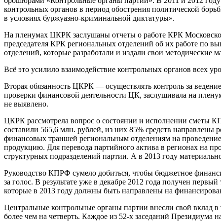
брошюрами «Контрольные органы партии». В 2011 и 2012 году
контрольных органов в период обострения политической бор
в условиях буржуазно-криминальной диктатуры».
На пленумах ЦКРК заслушаны отчеты о работе КРК Московског
председателя КРК региональных отделений об их работе по в
отделений, которые разработали и издали свои методические м
Всё это усилило взаимодействие контрольных органов всех у
Вторая обязанность ЦКРК — осуществлять контроль за ведение
проверки финансовой деятельности ЦК, заслушивала на плен
не выявлено.
ЦКРК рассмотрела вопрос о состоянии и исполнении сметы КП
составили 565,6 млн. рублей, из них 85% средств направлены 
финансовых траншей региональным отделениям на проведение у
продукцию. Для перевода партийного актива в регионах на про
структурных подразделений партии. А в 2013 году материаль
Руководство КПРФ сумело добиться, чтобы бюджетное финансир
за голос. В результате уже в декабре 2012 года получен перв
которые в 2013 году должны быть направлены на финансирова
Центральные контрольные органы партии внесли свой вклад в т
более чем на четверть. Каждое из 52-х заседаний Президиума н