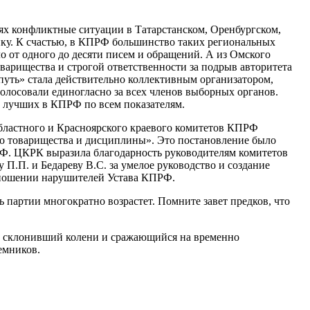
ях конфликтные ситуации в Татарстанском, Оренбургском,
ику. К счастью, в КПРФ большинство таких региональных
о от одного до десяти писем и обращений. А из Омского
варищества и строгой ответственности за подрыв авторитета
путь» стала действительно коллективным организатором,
олосовали единогласно за всех членов выборных органов.
з лучших в КПРФ по всем показателям.
бластного и Красноярского краевого комитетов КПРФ
го товарищества и дисциплины». Это постановление было
ПРФ. ЦКРК выразила благодарность руководителям комитетов
П.П. и Бедареву В.С. за умелое руководство и создание
тношении нарушителей Устава КПРФ.
 партии многократно возрастет. Помните завет предков, что
не склонивший колени и сражающийся на временно
емников.