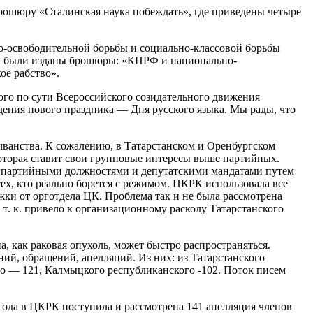
рошюру «Сталинская наука побеждать», где приведены четыре
но-освободительной борьбы и социально-классовой борьбы
ти были изданы брошюры: «КПРФ и национально-
ое рабство».
го по сути Всероссийского созидательного движения
ждения нового праздника — Дня русского языка. Мы рады, что
чванства. К сожалению, в Татарстанском и Оренбургском
оторая ставит свои групповые интересы выше партийных.
ю партийными должностями и депутатскими мандатами путем
ех, кто реально борется с режимом. ЦКРК использовала все
ржки от орготдела ЦК. Проблема так и не была рассмотрена
т. к. привело к организационному расколу Татарстанского
, как раковая опухоль, может быстро распространяться.
ний, обращений, апелляций. Из них: из Татарстанского
го — 121, Калмыцкого республиканского -102. Поток писем
года в ЦКРК поступила и рассмотрена 141 апелляция членов