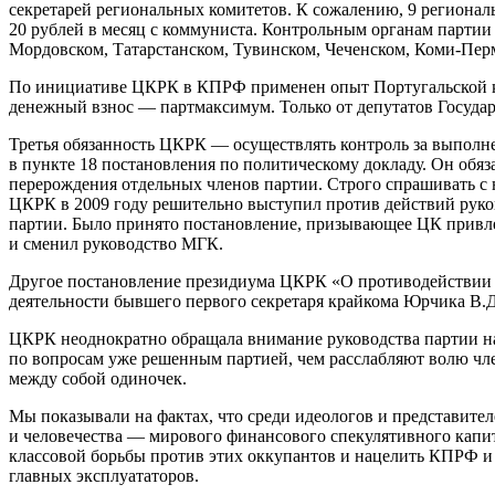
секретарей региональных комитетов. К сожалению, 9 региональ
20 рублей в месяц с коммуниста. Контрольным органам партии
Мордовском, Татарстанском, Тувинском, Чеченском, Коми-Пер
По инициативе ЦКРК в КПРФ применен опыт Португальской ко
денежный взнос — партмаксимум. Только от депутатов Госуда
Третья обязанность ЦКРК — осуществлять контроль за выполн
в пункте 18 постановления по политическому докладу. Он об
перерождения отдельных членов партии. Строго спрашивать с
ЦКРК в 2009 году решительно выступил против действий руко
партии. Было принято постановление, призывающее ЦК привле
и сменил руководство МГК.
Другое постановление президиума ЦКРК «О противодействии п
деятельности бывшего первого секретаря крайкома Юрчика В.Д
ЦКРК неоднократно обращала внимание руководства партии н
по вопросам уже решенным партией, чем расслабляют волю чл
между собой одиночек.
Мы показывали на фактах, что среди идеологов и представител
и человечества — мирового финансового спекулятивного капи
классовой борьбы против этих оккупантов и нацелить КПРФ и 
главных эксплуататоров.