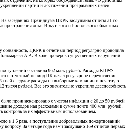
ных отделений, на которых обсуждались темы: «О действиях
 укреплении партии и достижении программных целей
. На заседаниях Президиума ЦКРК заслушаны отчеты 31-го
распространения опыт Иркутского и Ростовского областных
у обязанность, ЦКРК в отчетный период регулярно проводила
 Пономарева А.А. В ходе проверок существенных нарушений
 поступлений составила 962 млн. рублей. Расходы КПРФ
 что в отчетный период ЦК начал регулярное перечисление
 За ней следуют расходы на выборные кампании и печатную
2 тысяч рублей. Всё это значительно укрепило дееспособность
 было проиндексировано с учетом инфляции с 20 до 50 рублей
шение доходов над расходами в сумме почти 400 млн. рублей,
ь контроль за их эффективным использованием.
осло в 1,5 раза, а поступление добровольных пожертвований
му вопросу. За четыре года нами заслушано 169 отчетов первых