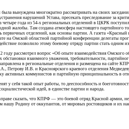
и была вынуждена многократно рассматривать на своих заседани
устранения нарушений Устава, пресекать преследование за крит
За четыре года из 54-х региональных отделений в ЦКРК поступил
одной жалобы. Там создана атмосфера настоящего партийного то
ль первичных отделений, как основы партии. А газета «Красный 
тате на Омской областной партийной конференции делегаты прог
ействие позволило этому боевому отряду партии стать одним и
2 году рассмотрел вопрос «Об опыте взаимодействия Омского о
х обстановки взаимного уважения, требовательности, партийно
 направлена в региональные отделения и размещена на сайте К
., Петрову И.В. и Красноярского краевого отделения Медведеву 
ржку активных коммунистов и партийную принципиальность в о
т у себя такой опыт работы, то дееспособность и боеготовность
 социалистической идей, в единстве партии и народа.
вправе сказать, что КПРФ — это боевой отряд Красной армии, 
м нашу Родину от оккупантов, от мировых ростовщиков и их на