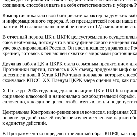
созидания, способная взять на себя ответственность и уберечь 
Компартия показала свой бойцовский характер на думских выбо
и информационного террора. А из президентской гонки наша п
партии. Но главное наше приобретение это 12,5 миллионов сто
В отчетный период ЦК и ЦКРК целеустремленно осуществляли
союз необходим, потому что в эпоху финансового империализ
уже оккупировавший Россию. Он ввел внешнее управление Росс
крепнет, готовясь к решающей схватке с мировыми ростовщика
Дружная работа ЦК и ЦКРК стала серьезным препятствием для 
Противники партии, готовясь к XV съезду, придумали миф о
внесение в новый Устав КПРФ таких поправок, которые способ
скончалась КПСС. XX Пленум ЦКРК вчера оценил это, как полит
XIII съезд в 2008 году поддержал позицию ЦК и ЦКРК и прин
социально-классовой и национально-освободительной борьбы. 
сплоченно, как единое целое, чтобы взять власть и не допус
Центральная Контрольно-ревизионная комиссия, избранная XIII
первоочередной задачей глубокое изучение членами партии об
к единству действий.
В Программе четко определен триединый образ КПРФ, как парт