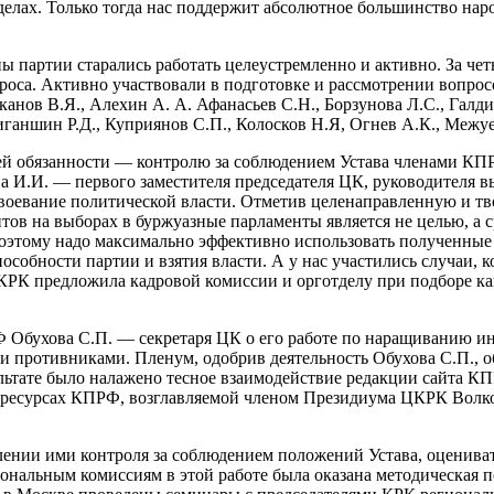
делах. Только тогда нас поддержит абсолютное большинство нар
 партии старались работать целеустремленно и активно. За чет
оса. Активно участвовали в подготовке и рассмотрении вопросо
нов В.Я., Алехин А. А. Афанасьев С.Н., Борзунова Л.С., Галди
 Зиганшин Р.Д., Куприянов С.П., Колосков Н.Я, Огнев А.К., Меж
 обязанности — контролю за соблюдением Устава членами КПР
И.И. — первого заместителя председателя ЦК, руководителя в
завоевание политической власти. Отметив целенаправленную и 
ов на выборах в буржуазные парламенты является не целью, а с
поэтому надо максимально эффективно использовать полученны
собности партии и взятия власти. А у нас участились случаи,
КРК предложила кадровой комиссии и орготделу при подборе кан
Ф Обухова С.П. — секретаря ЦК о его работе по наращиванию 
и противниками. Пленум, одобрив деятельность Обухова С.П., 
ультате было налажено тесное взаимодействие редакции сайта
 ресурсах КПРФ, возглавляемой членом Президиума ЦКРК Волко
нии ими контроля за соблюдением положений Устава, оценивать
нальным комиссиям в этой работе была оказана методическая 