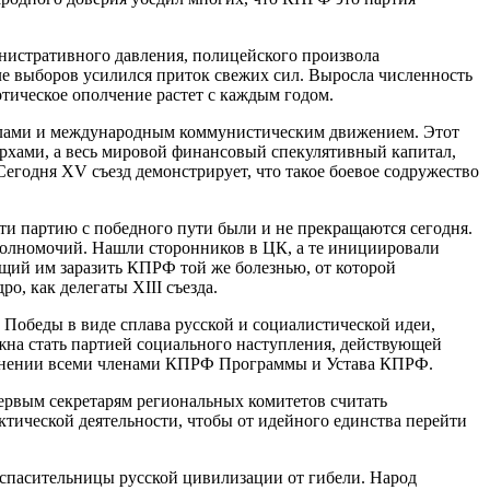
инистративного давления, полицейского произвола
е выборов усилился приток свежих сил. Выросла численность
тическое ополчение растет с каждым годом.
илами и международным коммунистическим движением. Этот
рхами, а весь мировой финансовый спекулятивный капитал,
годня XV съезд демонстрирует, что такое боевое содружество
ти партию с победного пути были и не прекращаются сегодня.
полномочий. Нашли сторонников в ЦК, а те инициировали
щий им заразить КПРФ той же болезнью, от которой
, как делегаты XIII съезда.
Победы в виде сплава русской и социалистической идеи,
жна стать партией социального наступления, действующей
ыполнении всеми членами КПРФ Программы и Устава КПРФ.
первым секретарям региональных комитетов считать
тической деятельности, чтобы от идейного единства перейти
 спасительницы русской цивилизации от гибели. Народ