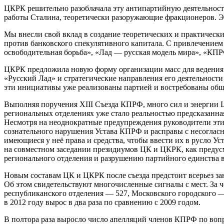
ЦКРК решительно разоблачала эту антипартийную деятельност
работы Сталина, теоретически разоружающие фракционеров. Э
Мы внесли свой вклад в создание теоретических и практическ
против банковского спекулятивного капитала. С привлечение
освободительная борьба», «Лад — русская модель мира», «КПРФ
ЦКРК предложила новую форму организации масс для ведения 
«Русский Лад» и стратегические направления его деятельности
эти инициативы уже реализованы партией и востребованы обще
Выполняя поручения XIII Съезда КПРФ, много сил и энергии Ц
региональных отделениях уже стало реальностью предсказанн
Несмотря на неоднократные предупреждения руководители эти
сознательного нарушения Устава КПРФ и расправы с несогласны
имеющиеся у неё права и средства, чтобы ввести их в русло У
на совместном заседании президиумов ЦК и ЦКРК, как предусма
регионального отделения и разрушению партийного единства в
Новым составам ЦК и ЦКРК после съезда предстоит всерьез заня
Об этом свидетельствуют многочисленные сигналы с мест. За ч
республиканского отделения — 527, Московского городского —
в 2012 году вырос в два раза по сравнению с 2009 годом.
В полтора раза выросло число апелляций членов КПРФ по вопр