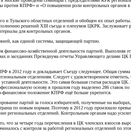
 в Москве проведены семинары с председателями КРК региональ
ьбы против КПРФ» и «О повышении роли контрольных органов в
о и Тульского областных отделений и обобщен их опыт работы
ыполнению решений XIII съезда и пленумов ЦКРК. Заслуживает 
атериалы для контрольных органов.
ровней, как единой системы, защищающей партию.
м финансово-хозяйственной деятельности партией. Выполняя эт
умах и заседаниях Президиума отчеты Управляющего делами ЦК
РФ в 2012 году и докладывает Съезду следующее. Общая сумма
региональным отделениям. Следует с удовлетворением отметить,
ставной деятельности. Это самая большая статья расходов ЦК.
фессиональную основу в прошлом году выделено 286 ставок по 1
но-финансовое положение КПРФ ещё больше укрепится.
ование партий за голоса избирателей, полученные на выборах,
ый транш по новым нормам. Поэтому в 2012 году произошло превы
ние региональных отделений. Контрольным органам надо усилит
о, что за четыре года перечисления в ЦК членских взносов выр
ачиналось с контроля за работой региональных отделений по это