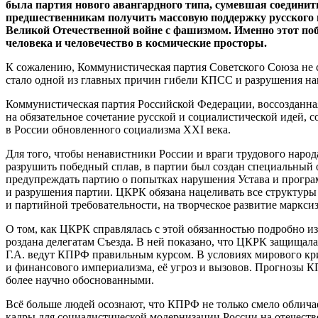
была партия нового авангардного типа, сумевшая соединит
предшественникам получить массовую поддержку русского и
Великой Отечественной войне с фашизмом. Именно этот по
человека и человечество в космические просторы.
К сожалению, Коммунистическая партия Советского Союза не 
стало одной из главных причин гибели КПСС и разрушения 
Коммунистическая партия Российской Федерации, воссозданна
на обязательное сочетание русской и социалистической идей,
в России обновленного социализма XXI века.
Для того, чтобы ненавистники России и враги трудового нар
разрушить победный сплав, в партии был создан специальный
предупреждать партию о попытках нарушения Устава и прогр
и разрушения партии. ЦКРК обязана нацеливать все структуры
и партийной требовательности, на творческое развитие маркси
О том, как ЦКРК справлялась с этой обязанностью подробно 
роздана делегатам Съезда. В ней показано, что ЦКРК защищал
Г.А. ведут КПРФ правильным курсом. В условиях мирового кри
и финансового империализма, её угроз и вызовов. Прогнозы К
более научно обоснованными.
Всё больше людей осознают, что КПРФ не только смело обличае
кадры для социалистической модернизации России на отечест