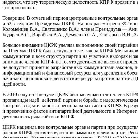
надеется, что эту теоретическую целостность КПРФ проявит в 
это произошло.
Товарищи! В отчетный период центральные контрольные органы
и 52 заседания Президиума ЦКРК. На них рассмотрено 392 вопр
Коломейцев В.А., Святошенко В.А.; члены Президиума — Аника
Бедарев В.С., Воробьев В.А., Демченко С.А., Елизарьев В.Н.,
Большое внимание ЦКРК уделяла выполнению своей первейшей
на Пленуме ЦКРК был заслушан отчет члена КПРФ Мельникова 
коммунистов и всех структур партии на участие в выборах и 
внимание членов КПРФ на то, что достижение высоких процент
не допустит принятия разработанных коммунистами законов, 
информационный и финансовый ресурсы для укрепления боеспо
начинают использовать депутатские ресурсы против партии. Ц
идейности.
В 2010 году на Пленуме ЦКРК был заслушан отчет члена КПР
пропаганды идей, действий партии и борьбы с идеологическим
контроля за деятельностью региональных сайтов КПРФ. В рез
и пресечению фактов антипартийной деятельности в Интернет
деятельность ряда сайтов в КПРФ.
ЦКРК нацелила все контрольные органы партии при осуществле
членов КПРФ соответствуют программным целям партии. Регио