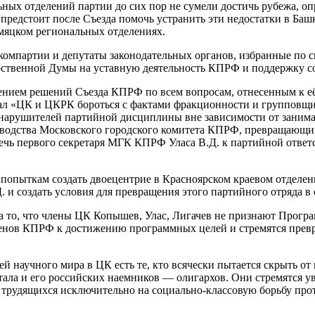
ных отделений партии до сих пор не сумели достичь рубежа, оп
 предстоит после Съезда помочь устранить эти недостатки в Ба
мяцком региональных отделениях.
мпартии и депутаты законодательных органов, избранные по 
рственной Думы на уставную деятельность КПРФ и поддержку со
ением решений Съезда КПРФ по всем вопросам, отнесенным к её
язал «ЦК и ЦКРК бороться с фактами фракционности и групповщ
 нарушителей партийной дисциплины вне зависимости от занима
водства Московского городского комитета КПРФ, превращающих
чь первого секретаря МГК КПРФ Уласа В.Д. к партийной ответ
опыткам создать двоецентрие в Красноярском краевом отделен
. и создать условия для превращения этого партийного отряда 
а то, что члены ЦК Копышев, Улас, Лигачев не признают Прог
енов КПРФ к достижению программных целей и стремятся превра
ей научного мира в ЦК есть те, кто всячески пытается скрыть от
тала и его российских наемников — олигархов. Они стремятся 
трудящихся исключительно на социально-классовую борьбу прот