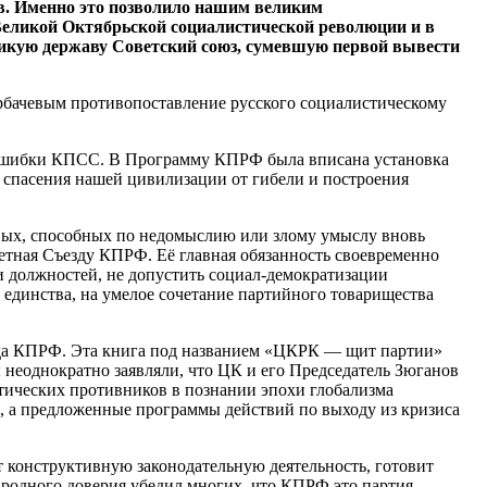
ав. Именно это позволило нашим великим
 Великой Октябрьской социалистической революции и в
ликую державу Советский союз, сумевшую первой вывести
рбачевым противопоставление русского социалистическому
ой ошибки КПСС. В Программу КПРФ была вписана установка
я спасения нашей цивилизации от гибели и построения
евых, способных по недомыслию или злому умыслу вновь
етная Съезду КПРФ. Её главная обязанность своевременно
 должностей, не допустить социал-демократизации
 единства, на умелое сочетание партийного товарищества
езда КПРФ. Эта книга под названием «ЦКРК — щит партии»
неоднократно заявляли, что ЦК и его Председатель Зюганов
итических противников в познании эпохи глобализма
и, а предложенные программы действий по выходу из кризиса
т конструктивную законодательную деятельность, готовит
ародного доверия убедил многих, что КПРФ это партия