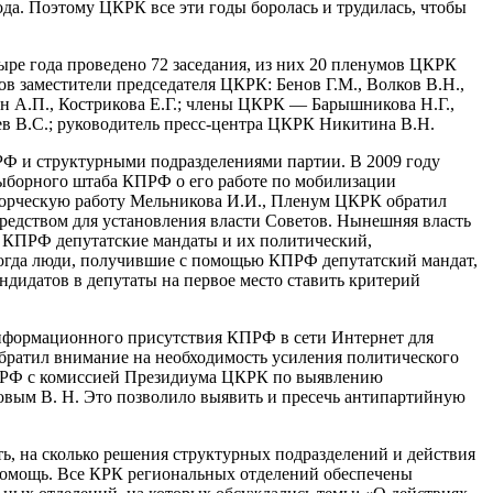
ода. Поэтому ЦКРК все эти годы боролась и трудилась, чтобы
ыре года проведено 72 заседания, из них 20 пленумов ЦКРК
в заместители председателя ЦКРК: Бенов Г.М., Волков В.Н.,
н А.П., Кострикова Е.Г.; члены ЦКРК — Барышникова Н.Г.,
уев В.С.; руководитель пресс-центра ЦКРК Никитина В.Н.
Ф и структурными подразделениями партии. В 2009 году
ыборного штаба КПРФ о его работе по мобилизации
творческую работу Мельникова И.И., Пленум ЦКРК обратил
редством для установления власти Советов. Нынешняя власть
е КПРФ депутатские мандаты и их политический,
 когда люди, получившие с помощью КПРФ депутатский мандат,
дидатов в депутаты на первое место ставить критерий
информационного присутствия КПРФ в сети Интернет для
обратил внимание на необходимость усиления политического
 КПРФ с комиссией Президиума ЦКРК по выявлению
вым В. Н. Это позволило выявить и пресечь антипартийную
, на сколько решения структурных подразделений и действия
помощь. Все КРК региональных отделений обеспечены