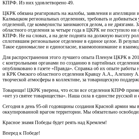
КПРФ. Из них удовлетворено 49.
ЦКРК обязана реагировать на жалобы, заявления и апелляции 
Калмыцком региональных отделениях, требовать и добиваться 
отделений, где коммунисты занимаются делом, а не дрязгами. 
областного отделения за четыре года в ЦКРК не поступило ни 
КПРФ. Не на словах, а на деле поднята на должную высоту ро
сплотившим региональное отделение в единое целое. В резуль
Такое единомыслие и единогласие, взаимопонимание и взаимод
Для распространения этого лучшего опыта Пленум ЦКРК в 201
с контрольными органами по созданию в партийных отделения
опубликовано в газете «Правда». Справка об их опыте работы
и КРК Омского областного отделения Кравцу А.А., Алехину А.А
творческой атмосферы в коллективе, за товарищескую подде
Товарищи! ЦКРК уверена, что если все отделения КПРФ применя
«нет уз святее товарищества». Наша сила в единстве русской и
Сегодня в день 95-ой годовщины создания Красной армии мы 
оккупированной врагом территории. Мы обязательно освободи
Красное знамя Победы будет реять над Кремлем!
Вперед к Победе!