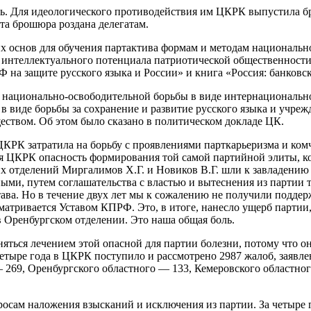
ь. Для идеологического противодействия им ЦКРК выпустила б
та брошюра роздана делегатам.
их основ для обучения партактива формам и методам националь
м интеллектуального потенциала патриотической общественнос
 на защите русского языка и России» и книга «Россия: банковск
национально-освободительной борьбы в виде интернационально
 в виде борьбы за сохранение и развитие русского языка и учре
ством. Об этом было сказано в политическом докладе ЦК.
КРК затратила на борьбу с проявлениями парткарьеризма и ком
ая ЦКРК опасность формирования той самой партийной элиты, к
х отделений Миргалимов Х.Г. и Новиков В.Г. шли к завладени
ми, путем соглашательства с властью и вытеснения из партии т
става. Но в течение двух лет мы к сожалению не получили подде
тривается Уставом КПРФ. Это, в итоге, нанесло ущерб партии, 
 Оренбургском отделении. Это наша общая боль.
ться лечением этой опасной для партии болезни, потому что она
етыре года в ЦКРК поступило и рассмотрено 2987 жалоб, заявле
 269, Оренбургского областного — 133, Кемеровского областно
осам наложения взысканий и исключения из партии. За четыре 