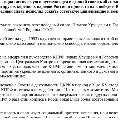
ь социалистическую и русскую идеи в единый советский спл
 других коренных народов России и привести их к победе в
бедный сплав позволил создать советскую цивилизацию и ве
сумела сохранить этот победный сплав. Начатое Хрущевым и Го
нашей любимой Родины -СССР.
я 20 лет назад в 1993 году, сделала правильные выводы из эт
 социально-классовой и национально-освободительной борьбы дл
ода не внедрили в руководство КПРФ новых Хрущевых и Горбач
 орган — Центральная Контрольно-ревизионная комиссия подотч
аммных установок членами КПРФ независимо от занимаемых ими
 партии на укрепление идейного, организационного и духовного
зма-ленинизма.
изложено в Отчете о деятельности ЦКРК в период с X до XV съ
а КПРФ в тесном взаимодействии с Центральным комитетом. Мы 
зиса наша партия доказала, что опережает власть и других пол
ПРФ о развитии кризиса в России оказались более достоверным
т власть и организует социальный протест населения, но и веде
венной духовной основе. Предложенный состав Правительства н