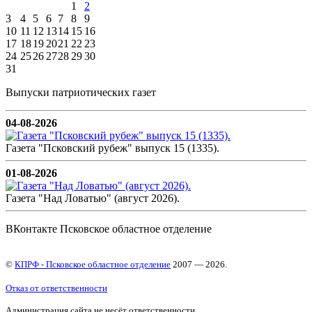
1
2
3
4
5
6
7
8
9
10
11
12
13
14
15
16
17
18
19
20
21
22
23
24
25
26
27
28
29
30
31
Выпуски патриотических газет
04-08-2026
Газета "Псковский рубеж" выпуск 15 (1335).
01-08-2026
Газета "Над Ловатью" (август 2026).
ВКонтакте Псковское областное отделение
©
КПРФ - Псковское областное отделение
2007 — 2026.
Отказ от ответственности
Администрация сайта не несёт ответственности