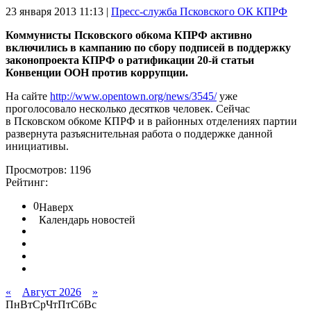
23 января 2013
11:13 |
Пресс-служба Псковского ОК КПРФ
Коммунисты Псковского обкома КПРФ активно
включились в кампанию по сбору подписей в поддержку
законопроекта КПРФ о ратификации 20-й статьи
Конвенции ООН против коррупции.
На сайте
http://www.opentown.org/news/3545/
уже
проголосовало несколько десятков человек. Сейчас
в Псковском обкоме КПРФ и в районных отделениях партии
развернута разъяснительная работа о поддержке данной
инициативы.
Просмотров: 1196
Рейтинг:
0
Наверх
Календарь новостей
«
Август 2026
»
Пн
Вт
Ср
Чт
Пт
Сб
Вс