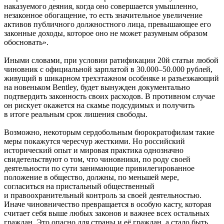
наказуемого деяния, когда оно совершается умышленно,
незаконное обогащение, то есть значительное увеличение
активов публичного должностного лица, превышающее его
законные доходы, которое оно не может разумным образом
обосновать».
Иными словами, при условии ратификации 20й статьи любой
чиновник с официальной зарплатой в 30.000–50.000 рублей,
живущий в шикарном трехэтажном особняке и разъезжающий
на новеньком Bentley, будет вынужден документально
подтвердить законность своих расходов. В противном случае
он рискует окажется на скамье подсудимых и получить
в итоге реальным срок лишения свободы.
Возможно, некоторым сердобольным бюрократофилам такие
меры покажутся чересчур жесткими. Но российский
исторический опыт и мировая практика однозначно
свидетельствуют о том, что чиновники, по роду своей
деятельности по сути занимающие привилегированное
положение в общество, должны, по меньшей мере,
согласиться на пристальный общественный
и правоохранительный контроль за своей деятельностью.
Иначе чиновничество превращается в особую касту, которая
считает себя выше любых законов и важнее всех остальных
граждан. Это опасно для страны и её граждан, а стало быть,