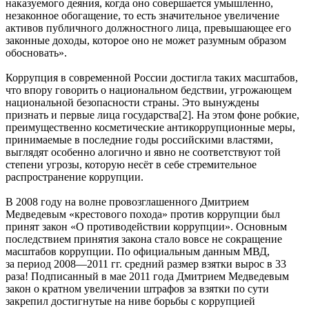
наказуемого деяния, когда оно совершается умышленно,
незаконное обогащение, то есть значительное увеличение
активов публичного должностного лица, превышающее его
законные доходы, которое оно не может разумным образом
обосновать».
Коррупция в современной России достигла таких масштабов,
что впору говорить о национальном бедствии, угрожающем
национальной безопасности страны. Это вынуждены
признать и первые лица государства[2]. На этом фоне робкие,
преимущественно косметические антикоррупционные меры,
принимаемые в последние годы российскими властями,
выглядят особенно алогично и явно не соответствуют той
степени угрозы, которую несёт в себе стремительное
распространение коррупции.
В 2008 году на волне провозглашенного Дмитрием
Медведевым «крестового похода» против коррупции был
принят закон «О противодействии коррупции». Основным
последствием принятия закона стало вовсе не сокращение
масштабов коррупции. По официальным данным МВД,
за период 2008—2011 гг. средний размер взятки вырос в 33
раза! Подписанный в мае 2011 года Дмитрием Медведевым
закон о кратном увеличении штрафов за взятки по сути
закрепил достигнутые на ниве борьбы с коррупцией