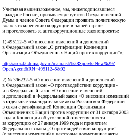
Учитывая вышеизложенное, мы, нижеподписавшиеся
граждане России, призываем депутатов Государственной
Думы и членов Совета Федерации проявить политическую
волю к искоренению коррупции в нашей стране
и проголосовать за антикоррупционные законопроекты:
1) 495112–5 «О внесении изменений и дополнений
в Федеральный закон „О ратификации Конвенции
Организации Объединенных Наций против коррупции“»;
http://asozd2.duma.gov.ru/main.nsf/%28SpravkaNew%29?
OpenAgent&RN=495112–5&02
2) № 396232–5 «О внесении изменений и дополнений
в Федеральный закон «О противодействии коррупции»
и в Федеральный закон «О внесении изменений
и дополнений в Федеральный закон «О внесении изменений
в отдельные законодательные акты Российской Федерации
в связи с ратификацией Конвенции Организации
Объединенных Наций против коррупции от 31 октября 2003
года и Конвенции об уголовной ответственности
за коррупцию от 27 января 1999 года и принятием
Федерального закона „О противодействии коррупции“
(о внесении изменений в некоторые нормативные акты