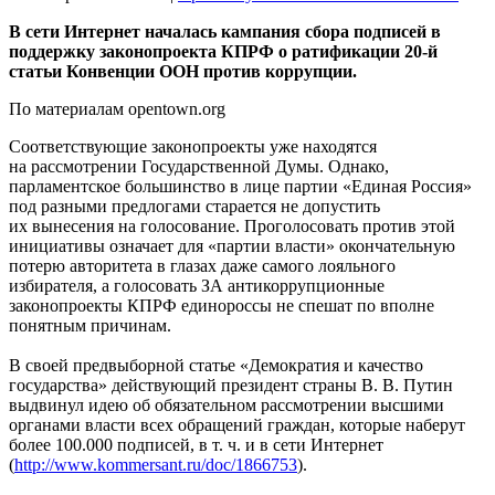
В сети Интернет началась кампания сбора подписей в
поддержку законопроекта КПРФ о ратификации 20-й
статьи Конвенции ООН против коррупции.
По материалам opentown.org
Соответствующие законопроекты уже находятся
на рассмотрении Государственной Думы. Однако,
парламентское большинство в лице партии «Единая Россия»
под разными предлогами старается не допустить
их вынесения на голосование. Проголосовать против этой
инициативы означает для «партии власти» окончательную
потерю авторитета в глазах даже самого лояльного
избирателя, а голосовать ЗА антикоррупционные
законопроекты КПРФ единороссы не спешат по вполне
понятным причинам.
В своей предвыборной статье «Демократия и качество
государства» действующий президент страны В. В. Путин
выдвинул идею об обязательном рассмотрении высшими
органами власти всех обращений граждан, которые наберут
более 100.000 подписей, в т. ч. и в сети Интернет
(
http://www.kommersant.ru/doc/1866753
).