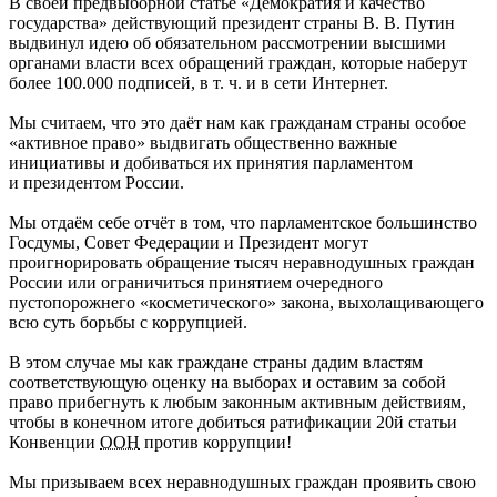
В своей предвыборной статье «Демократия и качество
государства» действующий президент страны В. В. Путин
выдвинул идею об обязательном рассмотрении высшими
органами власти всех обращений граждан, которые наберут
более 100.000 подписей, в т. ч. и в сети Интернет.
Мы считаем, что это даёт нам как гражданам страны особое
«активное право» выдвигать общественно важные
инициативы и добиваться их принятия парламентом
и президентом России.
Мы отдаём себе отчёт в том, что парламентское большинство
Госдумы, Совет Федерации и Президент могут
проигнорировать обращение тысяч неравнодушных граждан
России или ограничиться принятием очередного
пустопорожнего «косметического» закона, выхолащивающего
всю суть борьбы с коррупцией.
В этом случае мы как граждане страны дадим властям
соответствующую оценку на выборах и оставим за собой
право прибегнуть к любым законным активным действиям,
чтобы в конечном итоге добиться ратификации 20й статьи
Конвенции
ООН
против коррупции!
Мы призываем всех неравнодушных граждан проявить свою