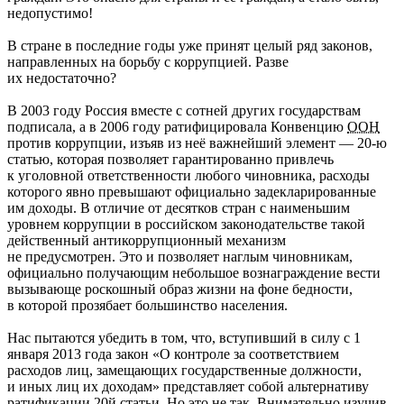
недопустимо!
В стране в последние годы уже принят целый ряд законов,
направленных на борьбу с коррупцией. Разве
их недостаточно?
В 2003 году Россия вместе с сотней других государствам
подписала, а в 2006 году ратифицировала Конвенцию
ООН
против коррупции, изъяв из неё важнейший элемент — 20-ю
статью, которая позволяет гарантированно привлечь
к уголовной ответственности любого чиновника, расходы
которого явно превышают официально задекларированные
им доходы. В отличие от десятков стран с наименьшим
уровнем коррупции в российском законодательстве такой
действенный антикоррупционный механизм
не предусмотрен. Это и позволяет наглым чиновникам,
официально получающим небольшое вознаграждение вести
вызывающе роскошный образ жизни на фоне бедности,
в которой прозябает большинство населения.
Нас пытаются убедить в том, что, вступивший в силу с 1
января 2013 года закон «О контроле за соответствием
расходов лиц, замещающих государственные должности,
и иных лиц их доходам» представляет собой альтернативу
ратификации 20й статьи. Но это не так. Внимательно изучив