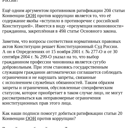
России?
Ещё одним аргументом противников ратификации 20й статьи
Конвенции
ООН
против коррупции является то, что её
содержание якобы «вступило в противоречие с российской
Конституцией». Имеется в виду «презумпция невиновности»
гражданина, закреплённая в 49й статье Основного закона.
Заметим, что вопросы соответствия нормативных правовых
актов Конституции решает Конституционный Суд России.
А он в Определениях от 15 ноября 2001 г. № 277-О и от 30
сентября 2004 г. № 299-О указал на то, что выбор
гражданином профессии чиновника является сугубо
добровольным. При этом становясь государственным
служащим гражданин автоматически соглашается соблюдать
ограничения и не нарушать запреты, связанные
с исполнением служебных обязанностей. Таким образом
запреты и ограничения, обусловленные специфическим
статусом, которое приобретает в таком случае лицо, не могут
рассматриваться как неправомерные ограничения
конституционных прав этого лица.
Как наши подписи помогут добиться ратификации статьи 20
Конвенции
ООН
против коррупции?