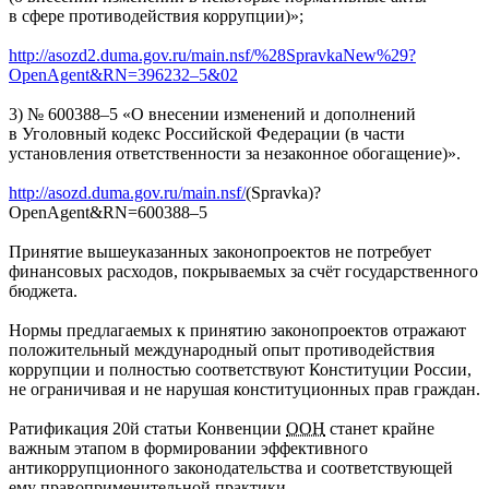
в сфере противодействия коррупции)»;
http://asozd2.duma.gov.ru/main.nsf/%28SpravkaNew%29?
OpenAgent&RN=396232–5&02
3) № 600388–5 «О внесении изменений и дополнений
в Уголовный кодекс Российской Федерации (в части
установления ответственности за незаконное обогащение)».
http://asozd.duma.gov.ru/main.nsf/
(Spravka)?
OpenAgent&RN=600388–5
Принятие вышеуказанных законопроектов не потребует
финансовых расходов, покрываемых за счёт государственного
бюджета.
Нормы предлагаемых к принятию законопроектов отражают
положительный международный опыт противодействия
коррупции и полностью соответствуют Конституции России,
не ограничивая и не нарушая конституционных прав граждан.
Ратификация 20й статьи Конвенции
ООН
станет крайне
важным этапом в формировании эффективного
антикоррупционного законодательства и соответствующей
ему правоприменительной практики.