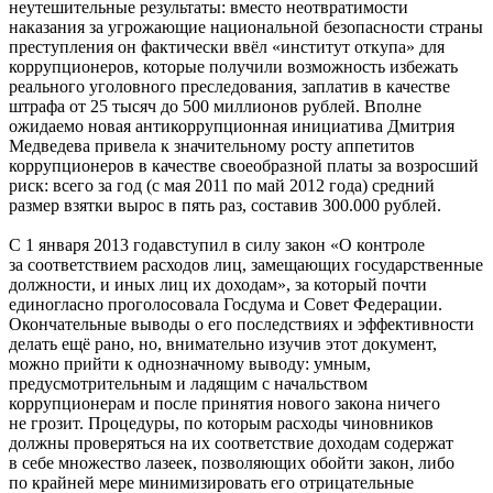
неутешительные результаты: вместо неотвратимости
наказания за угрожающие национальной безопасности страны
преступления он фактически ввёл «институт откупа» для
коррупционеров, которые получили возможность избежать
реального уголовного преследования, заплатив в качестве
штрафа от 25 тысяч до 500 миллионов рублей. Вполне
ожидаемо новая антикоррупционная инициатива Дмитрия
Медведева привела к значительному росту аппетитов
коррупционеров в качестве своеобразной платы за возросший
риск: всего за год (с мая 2011 по май 2012 года) средний
размер взятки вырос в пять раз, составив 300.000 рублей.
С 1 января 2013 годавступил в силу закон «О контроле
за соответствием расходов лиц, замещающих государственные
должности, и иных лиц их доходам», за который почти
единогласно проголосовала Госдума и Совет Федерации.
Окончательные выводы о его последствиях и эффективности
делать ещё рано, но, внимательно изучив этот документ,
можно прийти к однозначному выводу: умным,
предусмотрительным и ладящим с начальством
коррупционерам и после принятия нового закона ничего
не грозит. Процедуры, по которым расходы чиновников
должны проверяться на их соответствие доходам содержат
в себе множество лазеек, позволяющих обойти закон, либо
по крайней мере минимизировать его отрицательные