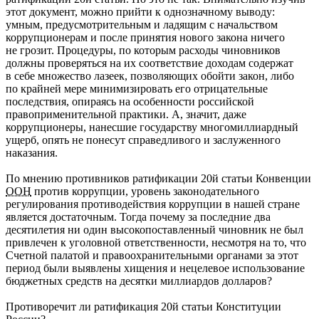
этот документ, можно прийти к однозначному выводу:
умным, предусмотрительным и ладящим с начальством
коррупционерам и после принятия нового закона ничего
не грозит. Процедуры, по которым расходы чиновников
должны проверяться на их соответствие доходам содержат
в себе множество лазеек, позволяющих обойти закон, либо
по крайней мере минимизировать его отрицательные
последствия, опираясь на особенности российской
правоприменительной практики. А, значит, даже
коррупционеры, нанесшие государству многомиллиардный
ущерб, опять не понесут справедливого и заслуженного
наказания.
По мнению противников ратификации 20й статьи Конвенции
ООН
против коррупции, уровень законодательного
регулирования противодействия коррупции в нашей стране
является достаточным. Тогда почему за последние два
десятилетия ни один высокопоставленный чиновник не был
привлечен к уголовной ответственности, несмотря на то, что
Счетной палатой и правоохранительными органами за этот
период были выявлены хищения и нецелевое использование
бюджетных средств на десятки миллиардов долларов?
Противоречит ли ратификация 20й статьи Конституции