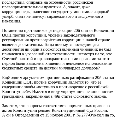
последствия, опираясь на особенности российской
правоприменительной практики. А, значит, даже
коррупционеры, нанесшие государству многомиллиардный
ущерб, опять не понесут справедливого и заслуженного
наказания.
По мнению противников ратификации 20й статьи Конвенции
ООН
против коррупции, уровень законодательного
регулирования противодействия коррупции в нашей стране
является достаточным. Тогда почему за последние два
десятилетия ни один высокопоставленный чиновник не был
привлечен к уголовной ответственности, несмотря на то, что
Счетной палатой и правоохранительными органами за этот
период были выявлены хищения и нецелевое использование
бюджетных средств на десятки миллиардов долларов?
Ещё одним аргументом противников ратификации 20й статьи
Конвенции
ООН
против коррупции является то, что её
содержание якобы «вступило в противоречие с российской
Конституцией». Имеется в виду «презумпция невиновности»
гражданина, закреплённая в 49й статье Основного закона.
Заметим, что вопросы соответствия нормативных правовых
актов Конституции решает Конституционный Суд России.
А он в Определении от 15 ноября 2001 г. № 277-Оуказал на то,