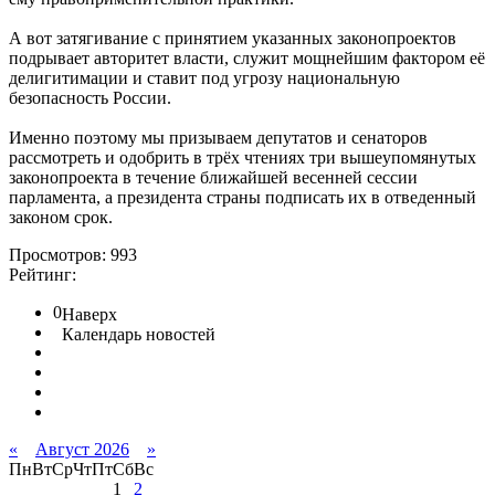
А вот затягивание с принятием указанных законопроектов
подрывает авторитет власти, служит мощнейшим фактором её
делигитимации и ставит под угрозу национальную
безопасность России.
Именно поэтому мы призываем депутатов и сенаторов
рассмотреть и одобрить в трёх чтениях три вышеупомянутых
законопроекта в течение ближайшей весенней сессии
парламента, а президента страны подписать их в отведенный
законом срок.
Просмотров: 993
Рейтинг:
0
Наверх
Календарь новостей
«
Август 2026
»
Пн
Вт
Ср
Чт
Пт
Сб
Вс
1
2