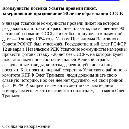
Коммунисты поселка Усвяты провели пикет,
завершающий празднование 90-летие образования СССР.
9 января Усвятские коммунисты провели пикет на котором
раздавались листовки и красочные плакаты, посвященные 90-
летию образования СССР. Пикет был приурочен к памятной
дате — 9 января 1954 года Указом Президиума Верховного
Совета РСФСР был утверждён Государственный флаг РСФСР.
12 января в Невельском РДК Усвятские коммунисты намерены
провести фотовыставку «20 лет без СССР», на которой будет
показано плачевное состояние нашей Великой страны —
разрушенные заводы, колхозы, деревни, убогие жилища
россиян. Как пояснил первый секретарь Усвятского районного
комитета КПРФ Олег Траньков, люди должны знать свою
славную историю, ибо без нее нет будущего. «И свой родной
флаг РСФСР, вопреки всем антисоветчикам, мы вернем
и водрузим его вместо власовского полотна!», — заявил Олег
Траньков.
Ссылка на изображение